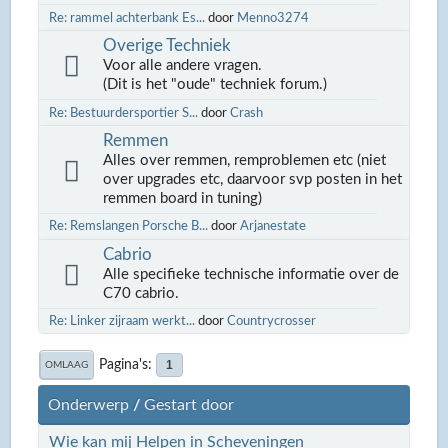
Re: rammel achterbank Es...
door
Menno3274
Overige Techniek
Voor alle andere vragen.
(Dit is het "oude" techniek forum.)
Re: Bestuurdersportier S...
door
Crash
Remmen
Alles over remmen, remproblemen etc (niet
over upgrades etc, daarvoor svp posten in het
remmen board in tuning)
Re: Remslangen Porsche B...
door
Arjanestate
Cabrio
Alle specifieke technische informatie over de
C70 cabrio.
Re: Linker zijraam werkt...
door
Countrycrosser
Pagina's
1
OMLAAG
Onderwerp
/
Gestart door
Wie kan mij Helpen in Scheveningen