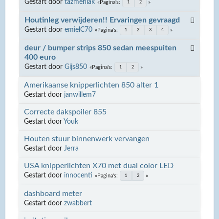
Gestart door
tazmeniak
Pagina's
1
2
Houtinleg verwijderen!! Ervaringen gevraagd
Gestart door
emielC70
Pagina's
1
2
3
4
deur / bumper strips 850 sedan meespuiten
400 euro
Gestart door
Gijs850
Pagina's
1
2
Amerikaanse knipperlichten 850 alter 1
Gestart door
janwillem7
Correcte dakspoiler 855
Gestart door
Youk
Houten stuur binnenwerk vervangen
Gestart door
Jerra
USA knipperlichten X70 met dual color LED
Gestart door
innocenti
Pagina's
1
2
dashboard meter
Gestart door
zwabbert