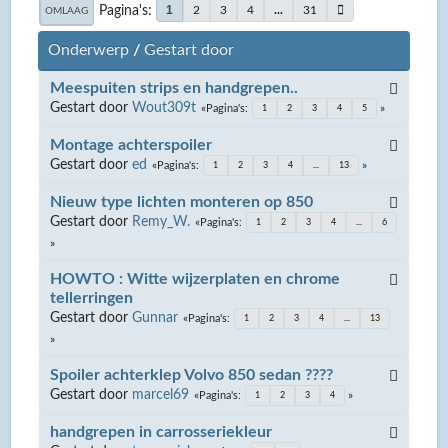
Pagina's
1
2
3
4
...
31
OMLAAG
Onderwerp
/
Gestart door
Meespuiten strips en handgrepen..
Gestart door
Wout309t
Pagina's
1
2
3
4
5
Montage achterspoiler
Gestart door
ed
Pagina's
1
2
3
4
...
13
Nieuw type lichten monteren op 850
Gestart door
Remy_W.
Pagina's
1
2
3
4
...
6
HOWTO : Witte wijzerplaten en chrome
tellerringen
Gestart door
Gunnar
Pagina's
1
2
3
4
...
13
Spoiler achterklep Volvo 850 sedan ????
Gestart door
marcel69
Pagina's
1
2
3
4
handgrepen in carrosseriekleur