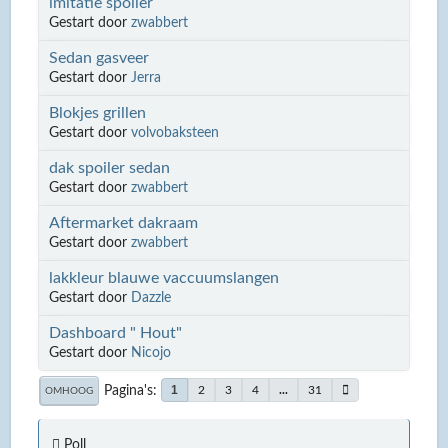
imitatie spoiler
Gestart door
zwabbert
Sedan gasveer
Gestart door
Jerra
Blokjes grillen
Gestart door
volvobaksteen
dak spoiler sedan
Gestart door
zwabbert
Aftermarket dakraam
Gestart door
zwabbert
lakkleur blauwe vaccuumslangen
Gestart door
Dazzle
Dashboard " Hout"
Gestart door
Nicojo
Pagina's
1
2
3
4
...
31
OMHOOG
Poll