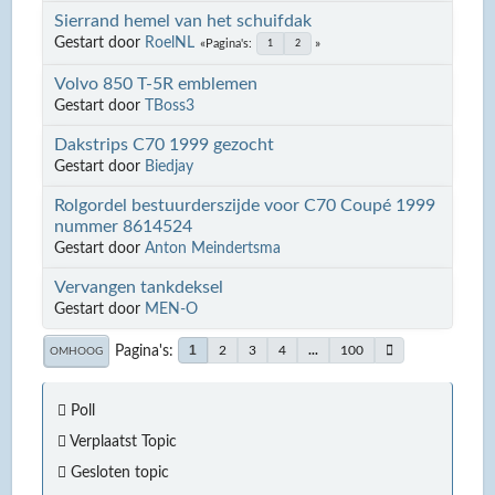
Sierrand hemel van het schuifdak
Gestart door
RoelNL
Pagina's
1
2
Volvo 850 T-5R emblemen
Gestart door
TBoss3
Dakstrips C70 1999 gezocht
Gestart door
Biedjay
Rolgordel bestuurderszijde voor C70 Coupé 1999
nummer 8614524
Gestart door
Anton Meindertsma
Vervangen tankdeksel
Gestart door
MEN-O
Pagina's
1
2
3
4
...
100
OMHOOG
Poll
Verplaatst Topic
Gesloten topic