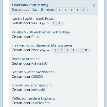
Doorzakkende zitting
Gestart door
Daan_B
Pagina's
1
2
3
4
5
rammel achterbank Estate
Gestart door
Vulk
Pagina's
1
2
Positie V70R emblemen achterklep
Gestart door
Chris
Haakjes rolgordijnen achterportieren
Gestart door
Noot
Pagina's
1
2
3
4
...
11
Roest achterklep
Gestart door
Reinier850
Sierstrip weer vastklikken
Gestart door
030850
Goede bekleder gezocht
Gestart door
mehrzahl
Reflector heldere koplamp
Gestart door
Maarten Stol