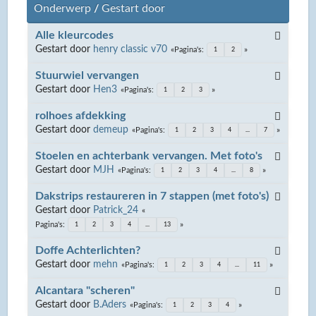
Onderwerp
/
Gestart door
Alle kleurcodes
Gestart door
henry classic v70
Pagina's
1
2
Stuurwiel vervangen
Gestart door
Hen3
Pagina's
1
2
3
rolhoes afdekking
Gestart door
demeup
Pagina's
1
2
3
4
...
7
Stoelen en achterbank vervangen. Met foto's
Gestart door
MJH
Pagina's
1
2
3
4
...
8
Dakstrips restaureren in 7 stappen (met foto's)
Gestart door
Patrick_24
Pagina's
1
2
3
4
...
13
Doffe Achterlichten?
Gestart door
mehn
Pagina's
1
2
3
4
...
11
Alcantara "scheren"
Gestart door
B.Aders
Pagina's
1
2
3
4