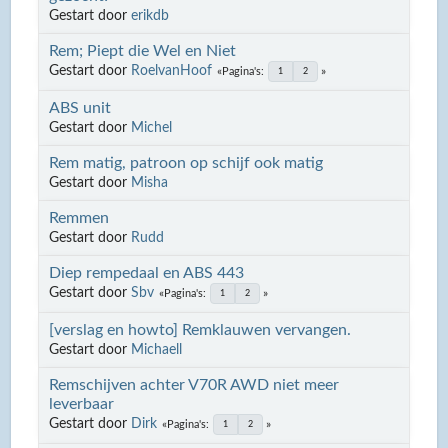
Gestart door
erikdb
Rem; Piept die Wel en Niet
Gestart door
RoelvanHoof
Pagina's
1
2
ABS unit
Gestart door
Michel
Rem matig, patroon op schijf ook matig
Gestart door
Misha
Remmen
Gestart door
Rudd
Diep rempedaal en ABS 443
Gestart door
Sbv
Pagina's
1
2
[verslag en howto] Remklauwen vervangen.
Gestart door
Michaell
Remschijven achter V70R AWD niet meer
leverbaar
Gestart door
Dirk
Pagina's
1
2