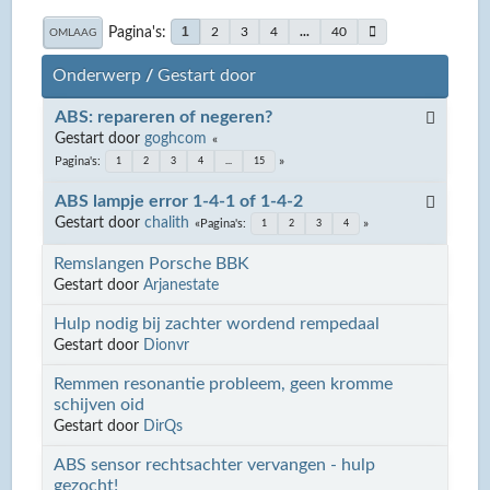
Pagina's
1
2
3
4
...
40
OMLAAG
Onderwerp
/
Gestart door
ABS: repareren of negeren?
Gestart door
goghcom
Pagina's
1
2
3
4
...
15
ABS lampje error 1-4-1 of 1-4-2
Gestart door
chalith
Pagina's
1
2
3
4
Remslangen Porsche BBK
Gestart door
Arjanestate
Hulp nodig bij zachter wordend rempedaal
Gestart door
Dionvr
Remmen resonantie probleem, geen kromme
schijven oid
Gestart door
DirQs
ABS sensor rechtsachter vervangen - hulp
gezocht!