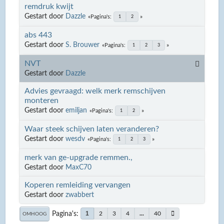
remdruk kwijt
Gestart door
Dazzle
Pagina's
1
2
abs 443
Gestart door
S. Brouwer
Pagina's
1
2
3
NVT
Gestart door
Dazzle
Advies gevraagd: welk merk remschijven
monteren
Gestart door
emiljan
Pagina's
1
2
Waar steek schijven laten veranderen?
Gestart door
wesdv
Pagina's
1
2
3
merk van ge-upgrade remmen.,
Gestart door
MaxC70
Koperen remleiding vervangen
Gestart door
zwabbert
Pagina's
1
2
3
4
...
40
OMHOOG