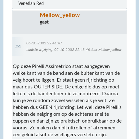
Venetian Red
Mellow_yellow
gast
05-10-2002 22:41:47
#4
Laatste wijziging
: 05-10-2002 22:43:46 door Mellow_yellow
Op deze Pirelli Assimetrico staat aangegeven
welke kant van de band aan de buitenkant van de
velg hoort te liggen. Er staat geen rijrichting op
maar dus OUTER SIDE. De enige die dus op moet
letten is de bandenboer die ze monteerd. Daarna
kun je ze rondom zoveel wisselen als je wilt. Ze
hebben dus GEEN rijrichting. Let wel: deze Pirelli's
hebben de neiging om op de achteras snel te
cuppen en dan zijn ze praktisch onbruikbaar op de
vooras. Ze maken dan bij uitrollen of afremmen
een geluid alsof de wiellagers versleten zijn.