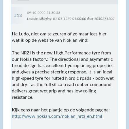
09-10-2002 21:30:53
#13
Laatste wijziging
: 01-01-1970 01:00:00 door 1050271200
He Ludo, niet om te zeuren of zo maar lees hier
wat ik op de website van Nokian vind:
The NRZi is the new High Performance tyre from
our Nokia factory. The directional and asymmetric
tread design has excellent hydroplaning properties
and gives a precise steering response. It is an ideal
high-speed tyre for rutted Nordic roads - both wet
and dry - as the full silica tread rubber compound
delivers great wet grip and has low rolling
resistance.
Kijk eens naar het plaatje op de volgende pagina:
http://www.nokian.com/nokian_nrzi_en.html