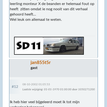
leerling monteur X de beanden er helemaal fout op
heeft zitten omdat ie nog nooit van dit verhaal
gehoord heeft...
Wel leuk om allemaal te weten.
jan855t5r
gast
08-10-2002 01:05:53
#12
Laatste wijziging
: 01-01-1970 01:00:00 door 1050271200
Ik heb hier veel bijgeleerd moet ik tot mijn