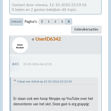
Gestart door niwesa, 12-10-2010 23:19:56
0 leden en 2 gasten bekijken dit topic.
Pagina's
4
1
2
3
OMLAAG
Gebruikersacties
UserID6342
#45
23-05-2016 06:12:35
Citaat van: Erikvb op 22-05-2016 22:23:34
Er staan ook een hoop filmpjes op YouTube over het
demonteren van het slot. Deze gast is erg grappig: