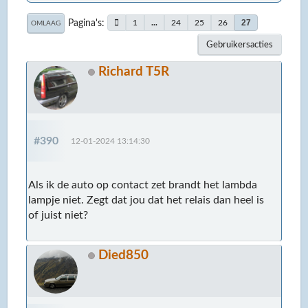
Pagina's
27
1
...
24
25
26
OMLAAG
Gebruikersacties
Richard T5R
#390
12-01-2024 13:14:30
Als ik de auto op contact zet brandt het lambda
lampje niet. Zegt dat jou dat het relais dan heel is
of juist niet?
Died850