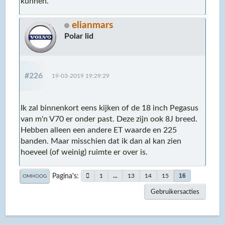
kunnen.
elianmars
Polar lid
#226
19-03-2019 19:29:29
Ik zal binnenkort eens kijken of de 18 inch Pegasus
van m'n V70 er onder past. Deze zijn ook 8J breed.
Hebben alleen een andere ET waarde en 225
banden. Maar misschien dat ik dan al kan zien
hoeveel (of weinig) ruimte er over is.
Pagina's
16
1
...
13
14
15
OMHOOG
Gebruikersacties