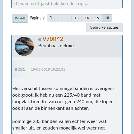
0 leden en 1 gast bekijken dit topic.
Pagina's
16
1
...
13
14
15
OMLAAG
Gebruikersacties
V70R^2
Beunhaas deluxe.
#225
19-03-2019 19:25:31
Het verschil tussen sommige banden is overigens
ook groot, ik heb nu een 225/40 band met
loopvlak breedte van net geen 240mm, die lopen
ook al aan de binnenkant aan achter.
Sommige 235 banden vallen echter weer wat
smaller uit, en zouden mogelijk wel weer net