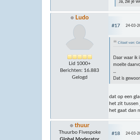
Ja, zie je 
Ludo
#17
24-03-2
Citaat van: G
Daar waar ik 
Lid 1000+
moeite daarv
Berichten: 16.883
...
Gelogd
Dat is gewoon
dat op een gl
het zit tussen
het gaat dan 
thuur
Thuurbo Fivespoke
#18
24-03-2
Global Moderator