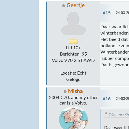
Geertje
#15
24-03-2
Daar waar ik i
winterbanden 
Het beeld dat
hollandse zuin
Lid 10+
Winterbanden 
Berichten: 95
rubber compou
Volvo V70 2.5T AWD
Dat is gewoon
Locatie: Echt
Gelogd
Misha
2004 C70: and my other
#16
24-03-2
car is a Volvo.
Citaat van: G
Daar waar ik 