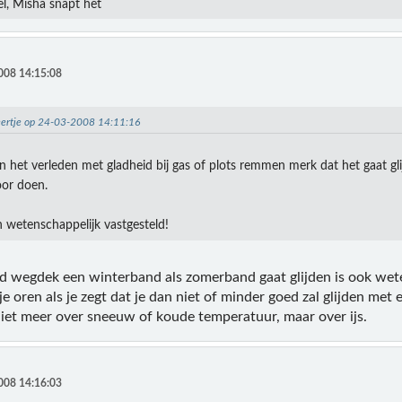
wel, Misha snapt het
008 14:15:08
eertje op 24-03-2008 14:11:16
in het verleden met gladheid bij gas of plots remmen merk dat het gaat gl
oor doen.
 wetenschappelijk vastgesteld!
ad wegdek een winterband als zomerband gaat glijden is ook wet
 je oren als je zegt dat je dan niet of minder goed zal glijden me
niet meer over sneeuw of koude temperatuur, maar over ijs.
008 14:16:03