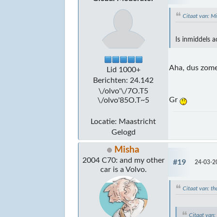
Citaat van: 
Is inmiddels 
Aha, dus zome
Lid 1000+
Berichten: 24.142
\/olvo'\/7O.T5
Gr
\/olvo'85O.T~5
Locatie: Maastricht
Gelogd
Misha
2004 C70: and my other
#19
24-03-2
car is a Volvo.
Citaat van: t
Citaat van