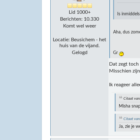
Lid 1000+
Is inmiddel
Berichten: 10.330
Komt wel weer
Aha, dus zome
Locatie: Beusichem - het
huis van de vijand.
Gelogd
Gr
Dat zegt toch
Misschien zij
Ik reageer al
Citaat van
Misha snap
Citaat va
Ja, zie je 