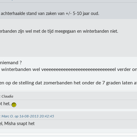
s achterhaalde stand van zaken van +/- 5-10 jaar oud.
rbanden zijn wel met de tijd meegegaan en winterbanden niet.
 niemand ?
n winterbanden wel veeeeeeeeeeeeeeeeeeeeeeeeeeeeel verder on
leen op de stelling dat zomerbanden het onder de 7 graden laten
: Claudia
t het.
n: Marc O. op 16-08-2013 20:42:45
wel, Misha snapt het