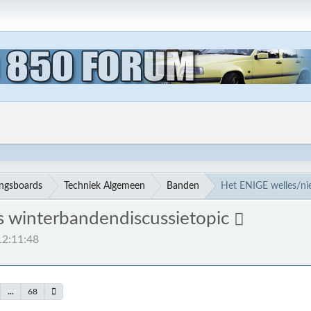
ingsboards
Techniek Algemeen
Banden
Het ENIGE welles/ni
s winterbandendiscussietopic
12:11:48
...
68