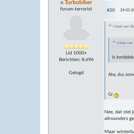
Turbobiker
forum-terrorist
#20
24-03-2
Citaat van: t
Citaat van
Lid 1000+
Is inmiddel
Berichten: 8.696
Gelogd
Aha, dus zome
Gr
Nee, dat stel
allrounders g
Maar winterba