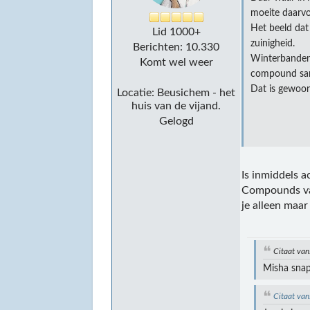
moeite daarv
Het beeld dat
Lid 1000+
zuinigheid.
Berichten: 10.330
Winterbanden 
Komt wel weer
compound same
Dat is gewoon
Locatie: Beusichem - het
huis van de vijand.
Gelogd
Is inmiddels a
Compounds van
je alleen maar
Citaat van
Misha snap
Citaat va