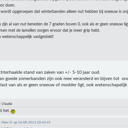
oor doen.
 wordt opgeroepen dat winterbanden alleen nut hebben bij sneeuw is onju
zijn al van nut beneden de 7 graden boven 0, ook als er geen sneeuw lig
n met de lamellen zorgen ervoor dat je meer grip hebt.
 wetenschappelijk vastgesteld!
chterhaalde stand van zaken van +/- 5-10 jaar oud.
 goede zomerbanden zijn ook mee veranderd en bijven tot ond
 last van als er geen sneeuw of modder ligt, ook wetenschapelijk
: Claudia
t het.
n: Marc O. op 16-08-2013 20:42:45