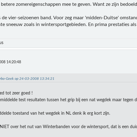
betere zomereigenschappen mee te geven. Want ze zijn bedoeld
 is de vier-seizoenen band. Voor zeg maar 'midden-Duitse' omst
e sneeuw zoals in wintersportgebieden. En prima prestaties als 
us
008 14:20:48
Turbo-Geek op 24-03-2008 13:34:21
ed tot zeer goed !
gemiddelde test resultaten tussen het grip bij een nat wegdek maar tegen 
delde toestand van het wegdek in NL denk ik erg kort zijn.
 NIET over het nut van Winterbanden voor de wintersport, dat is een duide