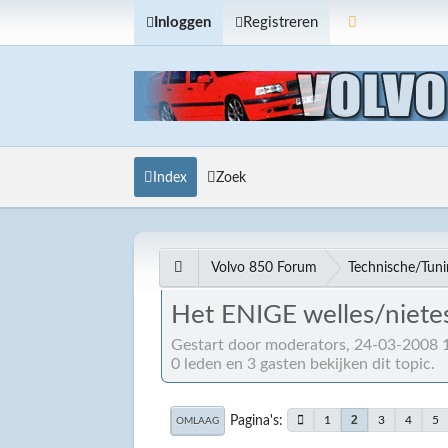
Inloggen
Registreren
Index
Zoek
Volvo 850 Forum
Technische/Tun
Het ENIGE welles/niete
Gestart door moderators, 24-03-2008 
0 leden en 3 gasten bekijken dit topic.
Pagina's
2
1
3
4
5
OMLAAG