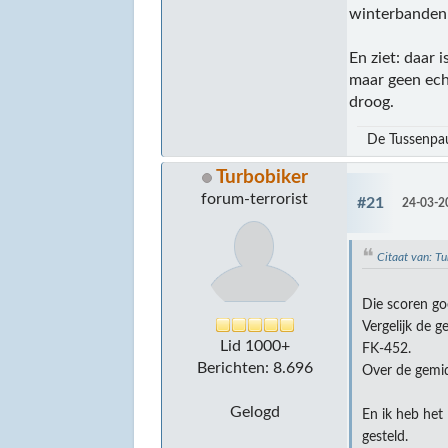
winterbanden 
En ziet: daar
maar geen echt
droog.
De Tussenpa
Turbobiker
forum-terrorist
#21
24-03-2
Citaat van: 
Die scoren go
Vergelijk de 
Lid 1000+
FK-452.
Berichten: 8.696
Over de gemid
Gelogd
En ik heb het
gesteld.