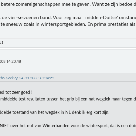
betere zomereigenschappen mee te geven. Want ze zijn bedoeld
 is de vier-seizoenen band. Voor zeg maar 'midden-Duitse' omst
e sneeuw zoals in wintersportgebieden. En prima prestaties als 
us
008 14:20:48
Turbo-Geek op 24-03-2008 13:34:21
ed tot zeer goed !
gemiddelde test resultaten tussen het grip bij een nat wegdek maar tegen 
delde toestand van het wegdek in NL denk ik erg kort zijn.
 NIET over het nut van Winterbanden voor de wintersport, dat is een duide