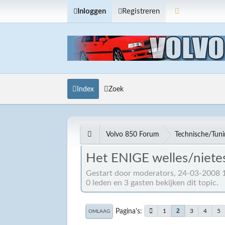
Inloggen
Registreren
Index
Zoek
Volvo 850 Forum
Technische/Tun
Het ENIGE welles/niete
Gestart door moderators, 24-03-2008 
0 leden en 3 gasten bekijken dit topic.
Pagina's
2
1
3
4
5
OMLAAG