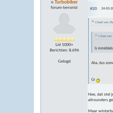
Turbobiker
forum-terrorist
#20
24-03-2
Citaat van: t
Citaat van
Lid 1000+
Is inmiddel
Berichten: 8.696
Gelogd
Aha, dus zome
Gr
Nee, dat stel
allrounders g
Maar winterba