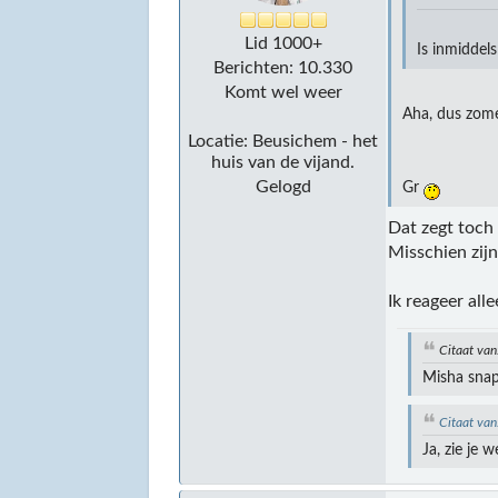
Lid 1000+
Is inmiddel
Berichten: 10.330
Komt wel weer
Aha, dus zome
Locatie: Beusichem - het
huis van de vijand.
Gelogd
Gr
Dat zegt toch
Misschien zij
Ik reageer al
Citaat van
Misha snap
Citaat va
Ja, zie je 