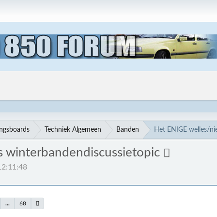
ingsboards
Techniek Algemeen
Banden
Het ENIGE welles/ni
s winterbandendiscussietopic
12:11:48
...
68