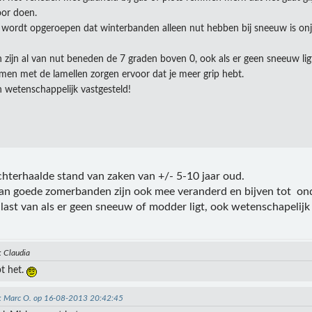
oor doen.
 wordt opgeroepen dat winterbanden alleen nut hebben bij sneeuw is onju
zijn al van nut beneden de 7 graden boven 0, ook als er geen sneeuw lig
n met de lamellen zorgen ervoor dat je meer grip hebt.
 wetenschappelijk vastgesteld!
chterhaalde stand van zaken van +/- 5-10 jaar oud.
 goede zomerbanden zijn ook mee veranderd en bijven tot ond
 last van als er geen sneeuw of modder ligt, ook wetenschapelijk
: Claudia
t het.
n: Marc O. op 16-08-2013 20:42:45