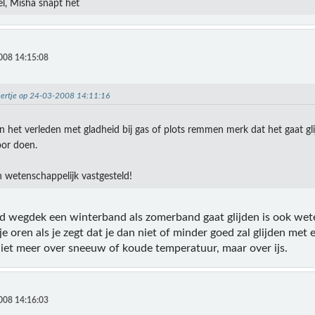
wel, Misha snapt het
008 14:15:08
eertje op 24-03-2008 14:11:16
in het verleden met gladheid bij gas of plots remmen merk dat het gaat gl
oor doen.
 wetenschappelijk vastgesteld!
ad wegdek een winterband als zomerband gaat glijden is ook wet
 je oren als je zegt dat je dan niet of minder goed zal glijden me
niet meer over sneeuw of koude temperatuur, maar over ijs.
008 14:16:03