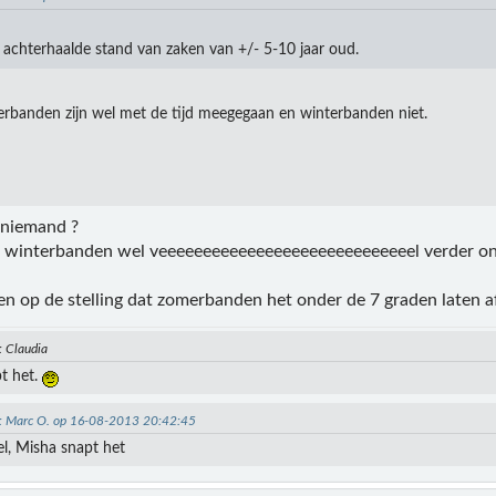
s achterhaalde stand van zaken van +/- 5-10 jaar oud.
rbanden zijn wel met de tijd meegegaan en winterbanden niet.
 niemand ?
n winterbanden wel veeeeeeeeeeeeeeeeeeeeeeeeeeeeel verder on
leen op de stelling dat zomerbanden het onder de 7 graden laten
: Claudia
t het.
n: Marc O. op 16-08-2013 20:42:45
wel, Misha snapt het