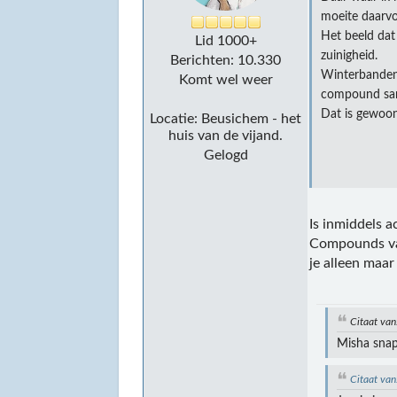
moeite daarv
Het beeld dat
Lid 1000+
zuinigheid.
Berichten: 10.330
Winterbanden 
Komt wel weer
compound same
Dat is gewoon
Locatie: Beusichem - het
huis van de vijand.
Gelogd
Is inmiddels a
Compounds van
je alleen maar
Citaat van
Misha snap
Citaat va