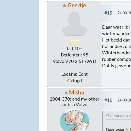
Geertje
#15
24-03-2
Daar waar ik i
winterbanden 
Het beeld dat
hollandse zuin
Lid 10+
Winterbanden 
Berichten: 95
rubber compou
Volvo V70 2.5T AWD
Dat is gewoon
Locatie: Echt
Gelogd
Misha
2004 C70: and my other
#16
24-03-2
car is a Volvo.
Citaat van: G
Daar waar ik 