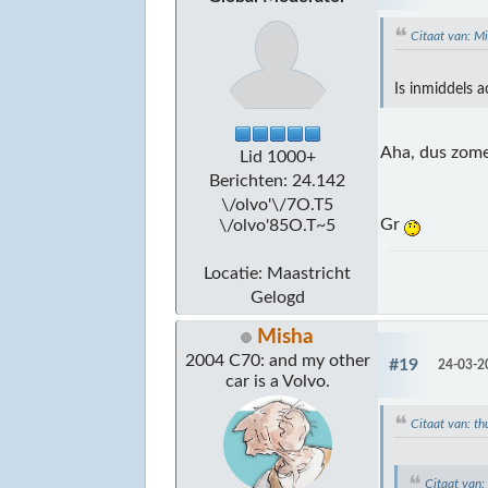
Citaat van: 
Is inmiddels 
Aha, dus zome
Lid 1000+
Berichten: 24.142
\/olvo'\/7O.T5
Gr
\/olvo'85O.T~5
Locatie: Maastricht
Gelogd
Misha
2004 C70: and my other
#19
24-03-2
car is a Volvo.
Citaat van: t
Citaat van