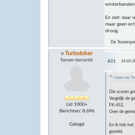
winterbanden 
En ziet: daar
maar geen echt
droog.
De Tussenpa
Turbobiker
forum-terrorist
#21
24-03-2
Citaat van: 
Die scoren go
Vergelijk de 
Lid 1000+
FK-452.
Berichten: 8.696
Over de gemid
Gelogd
En ik heb het
gesteld.