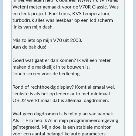
In het verleden heb ik ooit een IWAW (Ik Wil Alles
Weten) meter gemaakt voor de V70R Classic. Was
een leuk project: Fuel trims, KVS temperatuur,
turbodruk alles was leesbaar op een lcd scherm
links van mijn dash.
Mis zo iets op mijn V70 uit 2003.
Aan de bak dus!
Goed wat gaat er dan komen? Ik wil een meter
maken die makkelijk in te bouwen is.
Touch screen voor de bediening.
Rond of rechthoekig display? Komt allemaal wel.
Leukste is als het op iedere auto met minimaal
OBD2 werkt maar dat is allemaal dagdromen.
Wat geen dagdromen is is mijn plan van aanpak.
Als IT Pro heb ik AI in mijn programmeeromgeving
geïntegreerd. Mijn doel is een stabiele monitor
voor een aantal belangrijke auto parameters