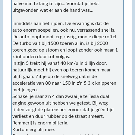
halve mm te lang te zijn... Voordat je hebt
uitgevonden wat er aan de hand was...
Inmiddels aan het rijden. De ervaring is dat de
auto enorm soepel en, ook nu, verrassend snel is.
De auto loopt mooi, erg rustig, mooie diepe roffel.
De turbo valt bij 1500 toeren al in, is bij 2000
toeren goed op stoom en loopt zonder ook maar 1
x inhouden door tot volgas.
In zijn 5 trekt hij vanaf 40 km/u in 1 lijn door,
natuurlijk moet hij even op toeren komen maar
blijft gaan. Zit je op de snelweg dat is de
acceleratie van 80 naar 150 in z'n 5 3 x knipperen
met je ogen.
Schakel je naar z'n 4 dan zwaai je te Tesla dual
engine gewoon uit hebben we getest. Bij weg
rijden zorgt de platensper ervoor dat je géén tijd
verliest en duur rubber op de straat smeert.
Remmerij is enorm bijterig.
Kortom erg blij mee.