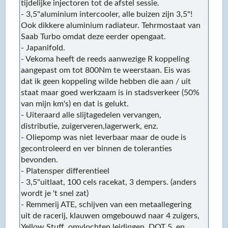
tijdelijke injectoren tot de afstel sessie.
- 3,5"aluminium intercooler, alle buizen zijn 3,5"!
Ook dikkere aluminium radiateur. Tehrmostaat van
Saab Turbo omdat deze eerder opengaat.
- Japanifold.
- Vekoma heeft de reeds aanwezige R koppeling
aangepast om tot 800Nm te weerstaan. Eis was
dat ik geen koppeling wilde hebben die aan / uit
staat maar goed werkzaam is in stadsverkeer (50%
van mijn km's) en dat is gelukt.
- Uiteraard alle slijtagedelen vervangen,
distributie, zuigerveren,lagerwerk, enz.
- Oliepomp was niet leverbaar maar de oude is
gecontroleerd en ver binnen de toleranties
bevonden.
- Platensper differentieel
- 3,5"uitlaat, 100 cels racekat, 3 dempers. (anders
wordt je 't snel zat)
- Remmerij ATE, schijven van een metaallegering
uit de racerij, klauwen omgebouwd naar 4 zuigers,
Yellow Stuff, omvlochten leidingen, DOT 5, en