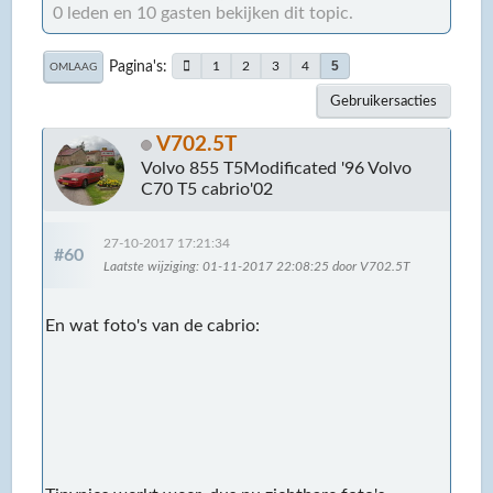
0 leden en 10 gasten bekijken dit topic.
Pagina's
5
1
2
3
4
OMLAAG
Gebruikersacties
V702.5T
Volvo 855 T5Modificated '96 Volvo
C70 T5 cabrio'02
27-10-2017 17:21:34
#60
Laatste wijziging
: 01-11-2017 22:08:25 door V702.5T
En wat foto's van de cabrio: