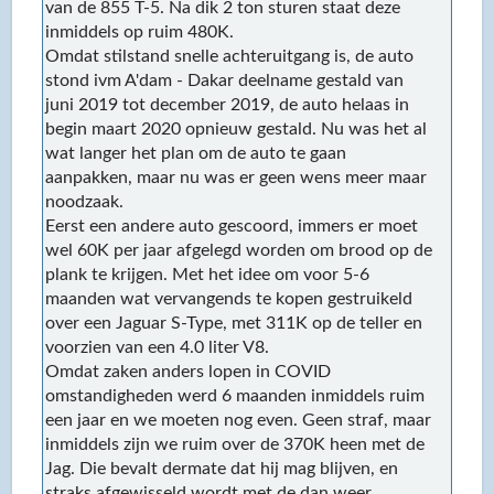
van de 855 T-5. Na dik 2 ton sturen staat deze
inmiddels op ruim 480K.
Omdat stilstand snelle achteruitgang is, de auto
stond ivm A'dam - Dakar deelname gestald van
juni 2019 tot december 2019, de auto helaas in
begin maart 2020 opnieuw gestald. Nu was het al
wat langer het plan om de auto te gaan
aanpakken, maar nu was er geen wens meer maar
noodzaak.
Eerst een andere auto gescoord, immers er moet
wel 60K per jaar afgelegd worden om brood op de
plank te krijgen. Met het idee om voor 5-6
maanden wat vervangends te kopen gestruikeld
over een Jaguar S-Type, met 311K op de teller en
voorzien van een 4.0 liter V8.
Omdat zaken anders lopen in COVID
omstandigheden werd 6 maanden inmiddels ruim
een jaar en we moeten nog even. Geen straf, maar
inmiddels zijn we ruim over de 370K heen met de
Jag. Die bevalt dermate dat hij mag blijven, en
straks afgewisseld wordt met de dan weer