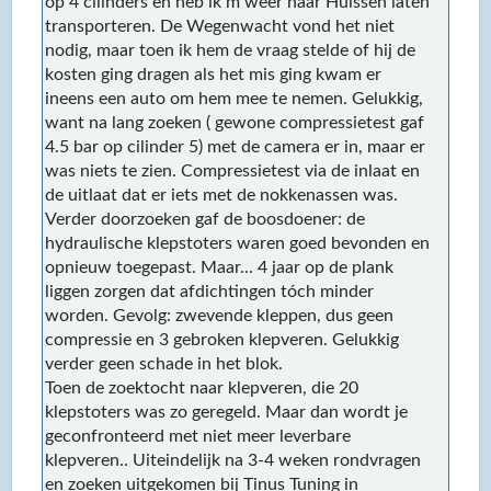
op 4 cilinders en heb ik m weer naar Huissen laten
transporteren. De Wegenwacht vond het niet
nodig, maar toen ik hem de vraag stelde of hij de
kosten ging dragen als het mis ging kwam er
ineens een auto om hem mee te nemen. Gelukkig,
want na lang zoeken ( gewone compressietest gaf
4.5 bar op cilinder 5) met de camera er in, maar er
was niets te zien. Compressietest via de inlaat en
de uitlaat dat er iets met de nokkenassen was.
Verder doorzoeken gaf de boosdoener: de
hydraulische klepstoters waren goed bevonden en
opnieuw toegepast. Maar... 4 jaar op de plank
liggen zorgen dat afdichtingen tóch minder
worden. Gevolg: zwevende kleppen, dus geen
compressie en 3 gebroken klepveren. Gelukkig
verder geen schade in het blok.
Toen de zoektocht naar klepveren, die 20
klepstoters was zo geregeld. Maar dan wordt je
geconfronteerd met niet meer leverbare
klepveren.. Uiteindelijk na 3-4 weken rondvragen
en zoeken uitgekomen bij Tinus Tuning in