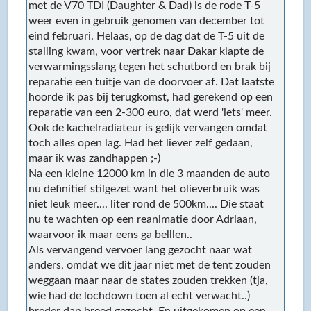
met de V70 TDI (Daughter & Dad) is de rode T-5
weer even in gebruik genomen van december tot
eind februari. Helaas, op de dag dat de T-5 uit de
stalling kwam, voor vertrek naar Dakar klapte de
verwarmingsslang tegen het schutbord en brak bij
reparatie een tuitje van de doorvoer af. Dat laatste
hoorde ik pas bij terugkomst, had gerekend op een
reparatie van een 2-300 euro, dat werd 'iets' meer.
Ook de kachelradiateur is gelijk vervangen omdat
toch alles open lag. Had het liever zelf gedaan,
maar ik was zandhappen ;-)
Na een kleine 12000 km in die 3 maanden de auto
nu definitief stilgezet want het olieverbruik was
niet leuk meer.... liter rond de 500km.... Die staat
nu te wachten op een reanimatie door Adriaan,
waarvoor ik maar eens ga belllen..
Als vervangend vervoer lang gezocht naar wat
anders, omdat we dit jaar niet met de tent zouden
weggaan maar naar de states zouden trekken (tja,
wie had de lochdown toen al echt verwacht..)
breder dan breed gezocht. En uitgekomen op een