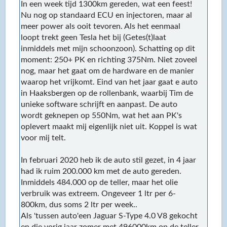
In een week tijd 1300km gereden, wat een feest!
Nu nog op standaard ECU en injectoren, maar al
meer power als ooit tevoren. Als het eenmaal
loopt trekt geen Tesla het bij (Getes(t)laat
inmiddels met mijn schoonzoon). Schatting op dit
moment: 250+ PK en richting 375Nm. Niet zoveel
nog, maar het gaat om de hardware en de manier
waarop het vrijkomt. Eind van het jaar gaat e auto
in Haaksbergen op de rollenbank, waarbij Tim de
unieke software schrijft en aanpast. De auto
wordt geknepen op 550Nm, wat het aan PK's
oplevert maakt mij eigenlijk niet uit. Koppel is wat
voor mij telt.
In februari 2020 heb ik de auto stil gezet, in 4 jaar
had ik ruim 200.000 km met de auto gereden.
Inmiddels 484.000 op de teller, maar het olie
verbruik was extreem. Ongeveer 1 ltr per 6-
800km, dus soms 2 ltr per week..
Als 'tussen auto'een Jaguar S-Type 4.0 V8 gekocht