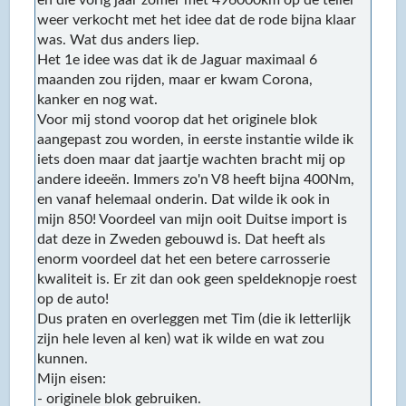
en die vorig jaar zomer met 496000km op de teller
weer verkocht met het idee dat de rode bijna klaar
was. Wat dus anders liep.
Het 1e idee was dat ik de Jaguar maximaal 6
maanden zou rijden, maar er kwam Corona,
kanker en nog wat.
Voor mij stond voorop dat het originele blok
aangepast zou worden, in eerste instantie wilde ik
iets doen maar dat jaartje wachten bracht mij op
andere ideeën. Immers zo'n V8 heeft bijna 400Nm,
en vanaf helemaal onderin. Dat wilde ik ook in
mijn 850! Voordeel van mijn ooit Duitse import is
dat deze in Zweden gebouwd is. Dat heeft als
enorm voordeel dat het een betere carrosserie
kwaliteit is. Er zit dan ook geen speldeknopje roest
op de auto!
Dus praten en overleggen met Tim (die ik letterlijk
zijn hele leven al ken) wat ik wilde en wat zou
kunnen.
Mijn eisen:
- originele blok gebruiken.