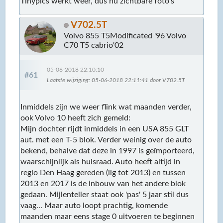
Tinypics werkt weer, dus nu zichtbare foto's
V702.5T
Volvo 855 T5Modificated '96 Volvo
C70 T5 cabrio'02
05-06-2018 22:10:10
#61
Laatste wijziging
: 05-06-2018 22:11:41 door V702.5T
Inmiddels zijn we weer flink wat maanden verder,
ook Volvo 10 heeft zich gemeld:
Mijn dochter rijdt inmiddels in een USA 855 GLT
aut. met een T-5 blok. Verder weinig over de auto
bekend, behalve dat deze in 1997 is geïmporteerd,
waarschijnlijk als huisraad. Auto heeft altijd in
regio Den Haag gereden (iig tot 2013) en tussen
2013 en 2017 is de inbouw van het andere blok
gedaan. Mijlenteller staat ook 'pas' 5 jaar stil dus
vaag... Maar auto loopt prachtig, komende
maanden maar eens stage 0 uitvoeren te beginnen