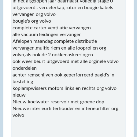
In het afgelopen jaar daarnaast volledig stage 0
uitgevoerd.. verdelerkap,rotor en bougie kabels
vervangen org volvo
bougie's org volvo
complete carter ventilatie vervangen
alle vacuum leidingen vervangen
Afelopen maandag complete distributie
vervangen,multie riem en alle looprollen org
volvo,als ook de 2 nokkenaskeeringen..
ook weer beurt uitgevoerd met alle orginele volvo
onderdelen
achter remschijven ook geperforreerd pagid's in
bestelling
koplampwissers motors links en rechts org volvo
nieuw
Nieuw koelwater reservoir met groene dop
Nieuwe interieurfilterhouder en interieurfilter org.
volvo