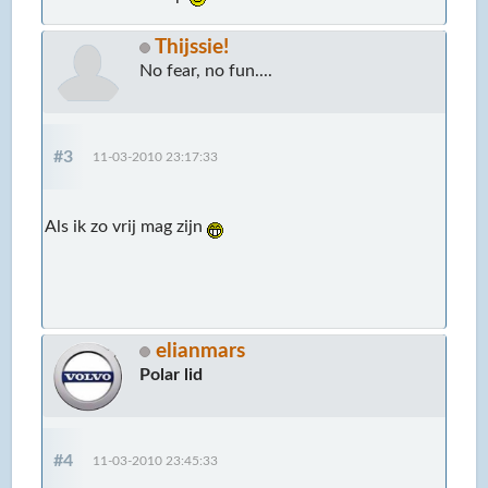
Thijssie!
No fear, no fun....
#3
11-03-2010 23:17:33
Als ik zo vrij mag zijn
elianmars
Polar lid
#4
11-03-2010 23:45:33