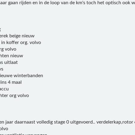
aar gaan rijden en in de loop van de km's toch het optisch ook 
g
erek beige nieuw
in koffer org. volvo
rg volvo
chten nieuw
s uitlaat
vs
ieuwe winterbanden
ins 4 maal
accu
hter org volvo
en jaar daarnaast volledig stage 0 uitgevoerd.. verdelerkap,roto
olvo