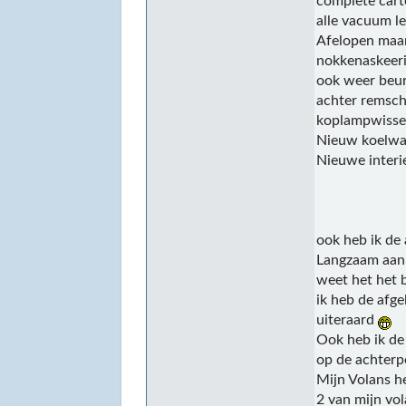
complete cart
alle vacuum l
Afelopen maan
nokkenaskeeri
ook weer beur
achter remschi
koplampwisser
Nieuw koelwat
Nieuwe interie
ook heb ik de 
Langzaam aan 
weet het het b
ik heb de afg
uiteraard
Ook heb ik de 
op de achterpo
Mijn Volans h
2 van mijn vol