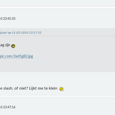
0 23:45:33
hijssie! op 11-03-2010 23:17:33
mag zijn
nypic.com/2ed5g82.jpg
 slash, of niet? Lijkt me te klein
0 23:47:16