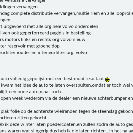
er ventilatie vervangen
eidingen vervangen
dag complete distributie vervangen,multie riem en alle looprolle
ngen..
t uitgevoerd met alle orginele volvo onderdelen
jven ook geperforreerd pagid's in bestelling
s motors links en rechts org volvo nieuw
er reservoir met groene dop
urfilterhouder en interieurfilter org. volvo
auto volledig gepolijst met een best mooi resultaat
kwam het idee de auto te laten overspuiten,omdat er toch wel w
lijft een oude auto,maar toch..
elopen week wederom via de dealer een nieuwe achterbumper en 
plak folie op de achterste wielranden tegen de steenslag gekocht
rtieren zitten gekocht..
eb ik deze winter laten poedercoaten,en zullen zodra de auto g
ans waren wat slingerig dus heb ik die laten richten.. In het naj