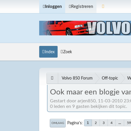
Inloggen
Registreren
Index
Zoek
Volvo 850 Forum
Off-topic
W
Ook maar een blogje va
Gestart door arjen850, 11-03-2010 23
0 leden en 9 gasten bekijken dit topic.
Pagina's
1
2
3
4
...
5
OMLAAG