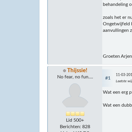
behandeling 
zoals het er n
Ongetwijfeld b
aanvullingen z
Groeten Arje
Thijssie!
11-03-201
No fear, no fun....
#1
Laatste wij
Wat een erg p
Wat een dubbe
Lid 500+
Berichten: 828