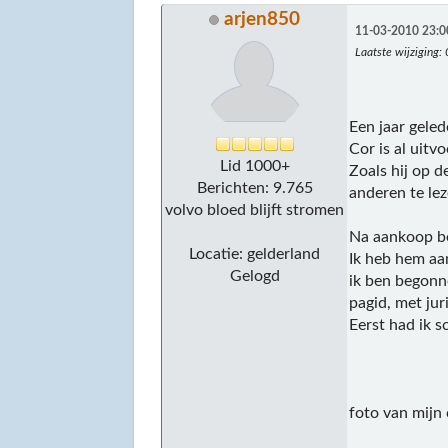
arjen850
11-03-2010 23:0
Laatste wijziging
:
Een jaar geled
Cor is al uitv
Lid 1000+
Zoals hij op d
Berichten: 9.765
anderen te le
volvo bloed blijft stromen
Na aankoop be
Locatie: gelderland
Ik heb hem aa
Gelogd
ik ben begonn
pagid, met jur
Eerst had ik 
foto van mijn 