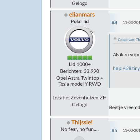
Gelogd
elianmars
Polar lid
#4
11-03-201
Citaat van: T
Als ik zo vrij 
Lid 1000+
http://i28.ti
Berichten: 33.990
Opel Astra Twintop +
Tesla model Y RWD
Locatie: Zevenhuizen ZH
Gelogd
Beetje vreemde
Thijssie!
No fear, no fun....
#5
11-03-201