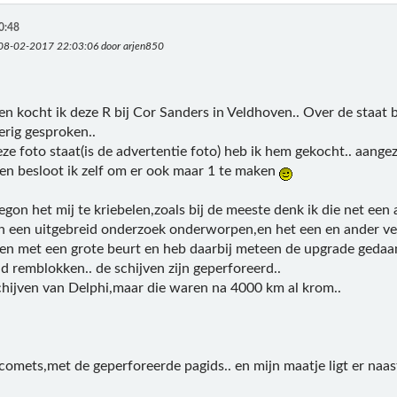
0:48
 08-02-2017 22:03:06 door arjen850
en kocht ik deze R bij Cor Sanders in Veldhoven.. Over de staat 
oerig gesproken..
eze foto staat(is de advertentie foto) heb ik hem gekocht.. aangez
zen besloot ik zelf om er ook maar 1 te maken
gon het mij te kriebelen,zoals bij de meeste denk ik die net een
n een uitgebreid onderzoek onderworpen,en het een en ander ve
en met een grote beurt en heb daarbij meteen de upgrade gedaa
id remblokken.. de schijven zijn geperforeerd..
schijven van Delphi,maar die waren na 4000 km al krom..
comets,met de geperforeerde pagids.. en mijn maatje ligt er naa