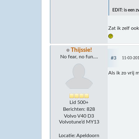
EDIT: is een 
Zat ik zelf oo
Thijssie!
No fear, no fun....
#3
11-03-201
Als ik zo vrij 
Lid 500+
Berichten: 828
Volvo V40 D3
Volvotune’d MY13
Locatie: Apeldoorn