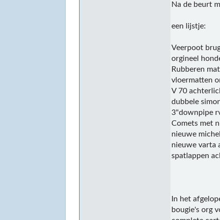
Na de beurt m
een lijstje:
Veerpoot bru
orgineel hond
Rubberen mat 
vloermatten o
V 70 achterli
dubbele simon
3"downpipe r
Comets met n
nieuwe michel
nieuwe varta 
spatlappen ac
In het afgelop
bougie's org v