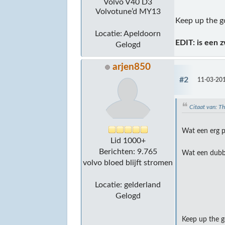
Volvo V40 D3
Volvotune’d MY13
Keep up the 
Locatie: Apeldoorn
EDIT: is een 
Gelogd
arjen850
#2
11-03-201
Citaat van: T
Wat een erg p
Lid 1000+
Berichten: 9.765
Wat een dubbe
volvo bloed blijft stromen
Locatie: gelderland
Gelogd
Keep up the 