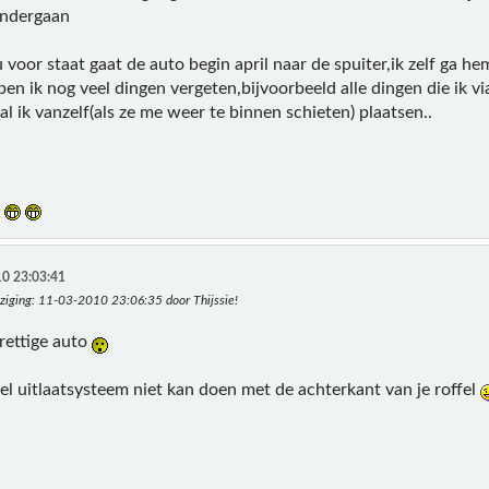
ondergaan
u voor staat gaat de auto begin april naar de spuiter,ik zelf ga h
en ik nog veel dingen vergeten,bijvoorbeeld alle dingen die ik v
al ik vanzelf(als ze me weer te binnen schieten) plaatsen..
n
0 23:03:41
ziging
: 11-03-2010 23:06:35 door Thijssie!
rettige auto
l uitlaatsysteem niet kan doen met de achterkant van je roffel