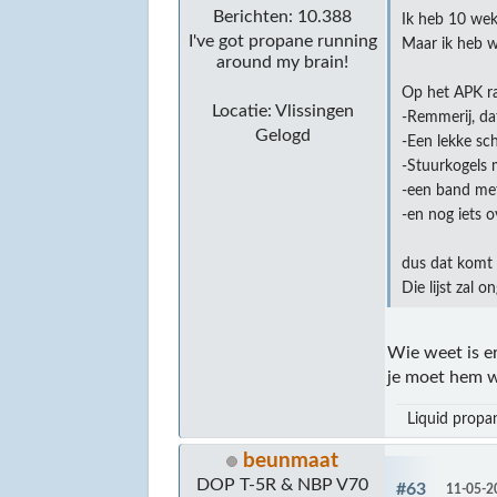
Berichten: 10.388
Ik heb 10 wek
I've got propane running
Maar ik heb we
around my brain!
Op het APK r
Locatie: Vlissingen
-Remmerij, da
Gelogd
-Een lekke sc
-Stuurkogels 
-een band met
-en nog iets o
dus dat komt 
Die lijst zal
Wie weet is e
je moet hem w
Liquid propan
beunmaat
DOP T-5R & NBP V70
#63
11-05-2