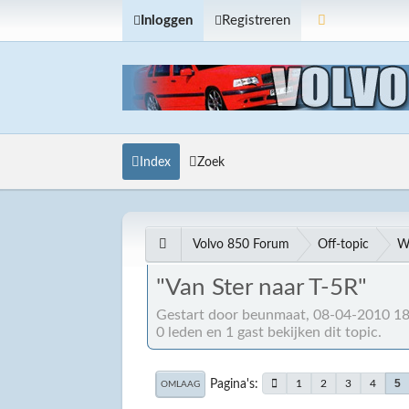
Inloggen
Registreren
Index
Zoek
Volvo 850 Forum
Off-topic
W
"Van Ster naar T-5R"
Gestart door beunmaat, 08-04-2010 18
0 leden en 1 gast bekijken dit topic.
Pagina's
5
1
2
3
4
OMLAAG