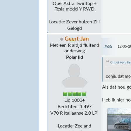
Opel Astra Twintop +
Tesla model Y RWD
Locatie: Zevenhuizen ZH
Gelogd
Geert-Jan
Met een R altijd fluitend
#65
12-05-2
onderweg
Polar lid
Citaat van: 
oohja, dat mo
Als dat nou go
Heb ik hier n
Lid 1000+
Berichten: 1.497
V70 R Italiaanse 2.0 LPi
Locatie: Zeeland