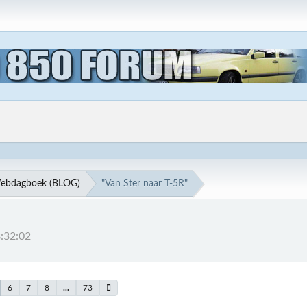
ebdagboek (BLOG)
"Van Ster naar T-5R"
:32:02
6
7
8
...
73