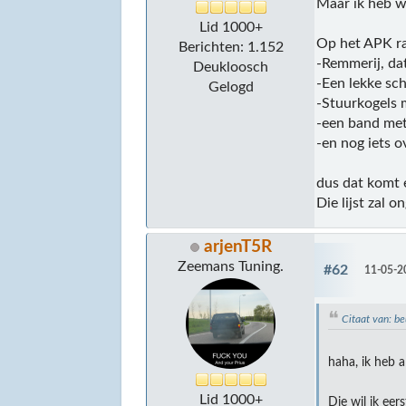
Maar ik heb we
Lid 1000+
Op het APK ra
Berichten: 1.152
-Remmerij, da
Deukloosch
-Een lekke sc
Gelogd
-Stuurkogels 
-een band met 
-en nog iets o
dus dat komt 
Die lijst zal
arjenT5R
Zeemans Tuning.
#62
11-05-2
Citaat van: 
haha, ik heb a
Lid 1000+
Die wil ik ee