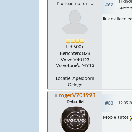
12-05-2
No fear, no fun....
#67
Laatste w
Ik zie alleen 
Lid 500+
Berichten: 828
Volvo V40 D3
Volvotune’d MY13
Locatie: Apeldoorn
Gelogd
rogerV701998
Polar lid
#68
12-05-2
Mooie auto!