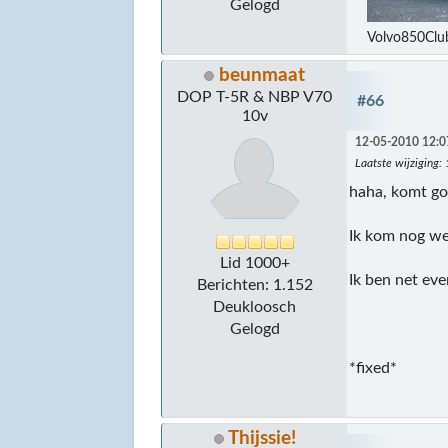
Gelogd
Volvo850Clu
beunmaat
DOP T-5R & NBP V70
#66
10v
12-05-2010 12:0
Laatste wijziging
:
haha, komt go
Ik kom nog wel 
Lid 1000+
Ik ben net ev
Berichten: 1.152
Deukloosch
Gelogd
*fixed*
Thijssie!