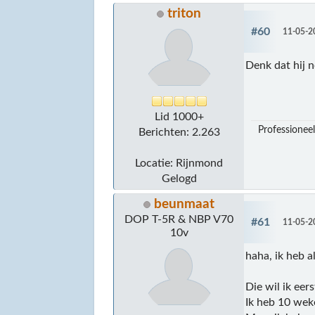
triton
#60
11-05-2
Denk dat hij n
Lid 1000+
Professioneel
Berichten: 2.263
Locatie: Rijnmond
Gelogd
beunmaat
DOP T-5R & NBP V70
#61
11-05-2
10v
haha, ik heb a
Die wil ik eer
Ik heb 10 wek