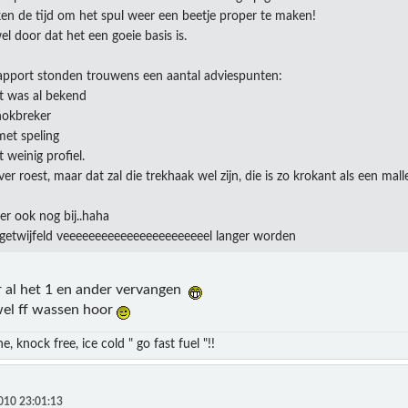
en de tijd om het spul weer een beetje proper te maken!
l door dat het een goeie basis is.
apport stonden trouwens een aantal adviespunten:
t was al bekend
hokbreker
met speling
 weinig profiel.
ver roest, maar dat zal die trekhaak wel zijn, die is zo krokant als een mal
er ook nog bij..haha
 ongetwijfeld veeeeeeeeeeeeeeeeeeeeeeel langer worden
r al het 1 en ander vervangen
el ff wassen hoor
e, knock free, ice cold " go fast fuel "!!
010 23:01:13