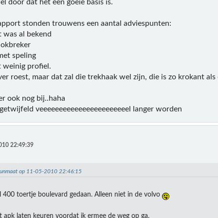
l door dat het een goeie basis is.
pport stonden trouwens een aantal adviespunten:
t was al bekend
hokbreker
met speling
weinig profiel.
ver roest, maar dat zal die trekhaak wel zijn, die is zo krokant al
er ook nog bij..haha
 ongetwijfeld veeeeeeeeeeeeeeeeeeeeeeel langer worden
010 22:49:39
beunmaat op 11-05-2010 22:46:15
l 400 toertje boulevard gedaan. Alleen niet in de volvo
rst apk laten keuren voordat ik ermee de weg op ga.