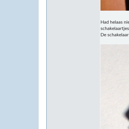
Had helaas ni
schakelaartjes
De schakelaar