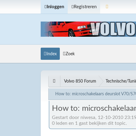
Inloggen
Registreren
Index
Zoek
Volvo 850 Forum
Technische/Tun
How to: microschakelaars deurslot V70/S
How to: microschakelaa
Gestart door niwesa, 12-10-2010 23:1
0 leden en 1 gast bekijken dit topic.