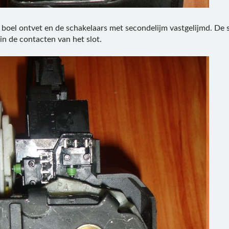
 boel ontvet en de schakelaars met secondelijm vastgelijmd. De 
 in de contacten van het slot.