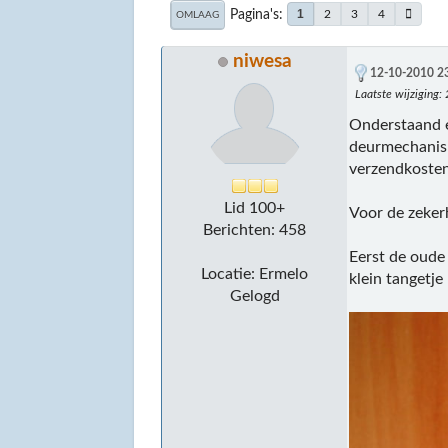
Pagina's
1
2
3
4
OMLAAG
niwesa
12-10-2010 2
Laatste wijziging
:
Onderstaand e
deurmechanism
verzendkosten
Lid 100+
Voor de zeker
Berichten: 458
Eerst de oude
Locatie: Ermelo
klein tangetj
Gelogd