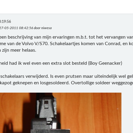
3:19:56
 27-05-2011 08:42:56 door niwesa
en beschrijving van mijn ervaringen m.b.t. tot het vervangen v
e van de Volvo V/S70. Schakelaartjes komen van Conrad, en kos
 zijn meer helaas.
heid had ik wel even een extra slot besteld (Boy Geenacker)
 schakelaars verwijderd. Is even prutsen maar uiteindelijk wel g
e kapot geknepen en losgesoldeerd. Overtollige soldeer weggezo