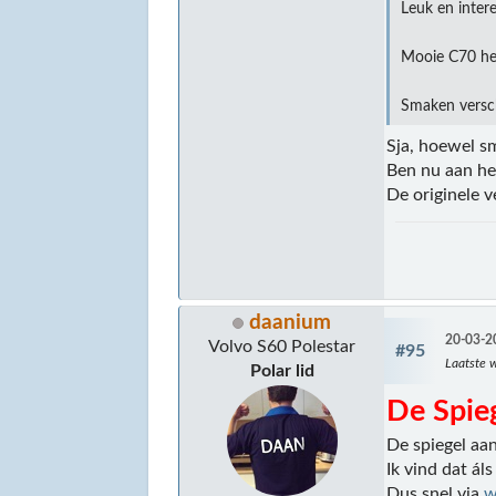
Leuk en inter
Mooie C70 heb 
Smaken versc
Sja, hoewel sm
Ben nu aan het
De originele v
daanium
20-03-2
Volvo S60 Polestar
#95
Laatste w
Polar lid
De Spieg
De spiegel aa
Ik vind dat ál
Dus snel via
w