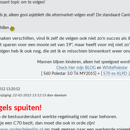
essant topic om te volgen!
je, alleen gooi asjeblieft die aftermarket-velgen eraf! De standaard Cani
hillen
aken verschillen, vind ik zelf de velgen ook niet zo'n succes als 
 sparen voor een mooie set van 19", maar heeft voor mij niet zo'
elgen heb ik ook nog, die zet ik er misschien binnenkort weer on
Mannen blijven kinderen, alleen het speelgoed word
Check hier mijn BLOG
en
WhitePolestar
[ S60 Polestar 3.0 T6 MY2015] + [
S70 ex-KLPD 2
012 13:20:52
ijziging
: 22-02-2022 13:12:13 door daanium
els spuiten!
n de bestuurderskant werkte regelmatig niet naar behoren.
s je een C70 bezit, dan moet die ook in orde zijn!
ww.onderdelenlijn.nl
op zoek gegaan naar een werkende spiegel