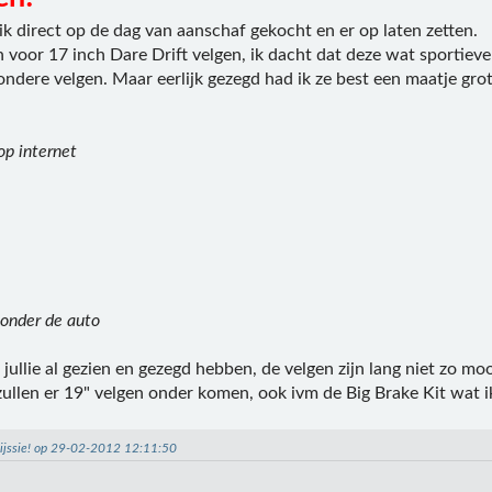
ik direct op de dag van aanschaf gekocht en er op laten zetten.
n voor 17 inch Dare Drift velgen, ik dacht dat deze wat sportie
dondere velgen. Maar eerlijk gezegd had ik ze best een maatje g
op internet
 onder de auto
 jullie al gezien en gezegd hebben, de velgen zijn lang niet zo mo
zullen er 19" velgen onder komen, ook ivm de Big Brake Kit wat i
hijssie! op 29-02-2012 12:11:50