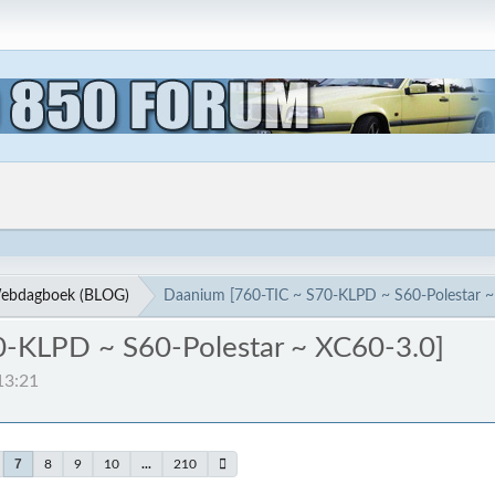
ebdagboek (BLOG)
Daanium [760-TIC ~ S70-KLPD ~ S60-Polestar ~
0-KLPD ~ S60-Polestar ~ XC60-3.0]
13:21
7
8
9
10
...
210