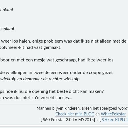
venkant
nnenkant
 weer los halen. enige probleem was dat ik ze niet alleen met de
polymeer-kit had vast gemaakt.
boor en met een mesje wat geschraap, had ik ze weer los.
 de wielkuipen in twee deleen weer onder de coupe gezet
r wielkuip en daaronder de rechter wielkuip
ps hoe ik nu die opening het beste dicht kan maken?
an was dus niet zo'n wereld succes...
Mannen blijven kinderen, alleen het speelgoed word
Check hier mijn BLOG
en
WhitePolestar
[ S60 Polestar 3.0 T6 MY2015] + [
S70 ex-KLPD 2