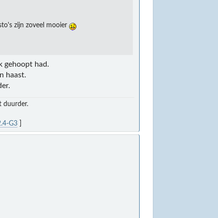
sto's zijn zoveel mooier
ik gehoopt had.
n haast.
der.
t duurder.
.4-G3
]
.