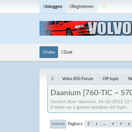
Inloggen
Registreren
Index
Zoek
Volvo 850 Forum
Off-topic
W
Daanium [760-TIC ~ S7
Gestart door daanium, 16-02-2012 12:
0 leden en 6 gasten bekijken dit topic.
Pagina's
1
...
4
5
6
OMLAAG