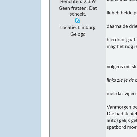
Berichten: 2.359
Geen fratsen. Dat
ik heb beide 
scheelt.
daarna de drie
Locatie: Limburg
Gelogd
hierdoor gaat
mag het nog i
volgens mij s
links zie je de
met dat vijle
Vanmorgen ben
Die had ik nie
auto) gelijk g
spatbord moet