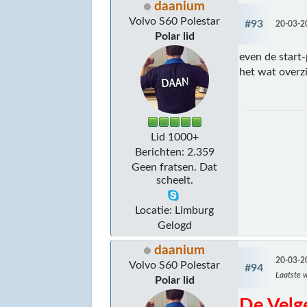
daanium
Volvo S60 Polestar
#93
20-03-2
Polar lid
even de start-
het wat overz
Lid 1000+
Berichten: 2.359
Geen fratsen. Dat
scheelt.
Locatie: Limburg
Gelogd
daanium
20-03-2
Volvo S60 Polestar
#94
Laatste w
Polar lid
De Velg