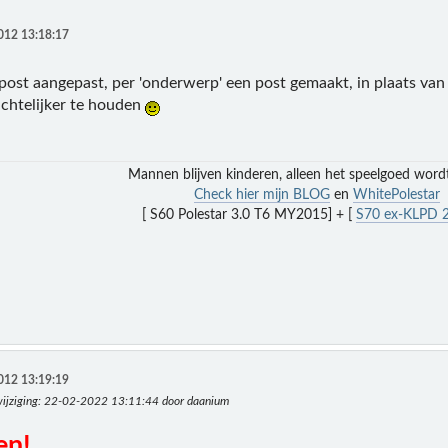
012 13:18:17
post aangepast, per 'onderwerp' een post gemaakt, in plaats van
ichtelijker te houden
Mannen blijven kinderen, alleen het speelgoed word
Check hier mijn BLOG
en
WhitePolestar
[ S60 Polestar 3.0 T6 MY2015] + [
S70 ex-KLPD 2
012 13:19:19
ijziging
: 22-02-2022 13:11:44 door daanium
en!