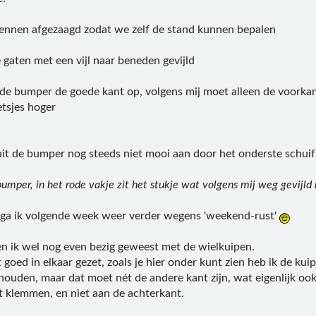
pennen afgezaagd zodat we zelf de stand kunnen bepalen
 gaten met een vijl naar beneden gevijld
 de bumper de goede kant op, volgens mij moet alleen de voorkant
etsjes hoger
luit de bumper nog steeds niet mooi aan door het onderste schui
 bumper, in het rode vakje zit het stukje wat volgens mij weg gevijl
n ga ik volgende week weer verder wegens 'weekend-rust'
 ik wel nog even bezig geweest met de wielkuipen.
t goed in elkaar gezet, zoals je hier onder kunt zien heb ik de ku
ehouden, maar dat moet nét de andere kant zijn, wat eigenlijk ook
 klemmen, en niet aan de achterkant.