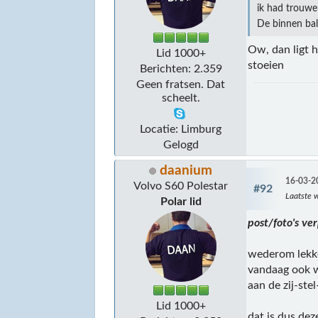
ik had trouwe
De binnen bal
Ow, dan ligt 
Lid 1000+
stoeien
Berichten: 2.359
Geen fratsen. Dat
scheelt.
Locatie: Limburg
Gelogd
daanium
16-03-2
Volvo S60 Polestar
#92
Laatste w
Polar lid
post/foto's ve
wederom lekke
vandaag ook w
aan de zij-ste
Lid 1000+
dat is dus dez