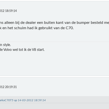
012 18:59:14
ns alleen bij de dealer een buiten kant van de bumper besteld me
k en het schuim had ik gebruikt van de C70.
n style.
e Volvo wel tot ik de V8 start.
012 20:19:31
MarkoC70T5 op 14-03-2012 18:59:14