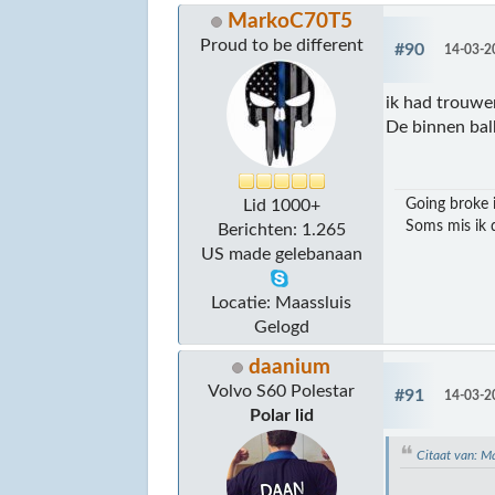
MarkoC70T5
Proud to be different
#90
14-03-2
ik had trouwe
De binnen bal
Going broke i
Lid 1000+
Soms mis ik d
Berichten: 1.265
US made gelebanaan
Locatie: Maassluis
Gelogd
daanium
Volvo S60 Polestar
#91
14-03-2
Polar lid
Citaat van: 