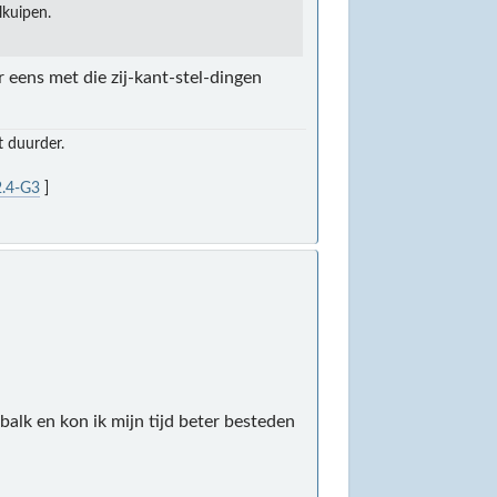
lkuipen.
 eens met die zij-kant-stel-dingen
t duurder.
.4-G3
]
alk en kon ik mijn tijd beter besteden