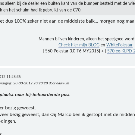
ns alleen bij de dealer een buiten kant van de bumper besteld met de wie
k en het schuim had ik gebruikt van de C70.
het dus 100% zeker
niet
aan de middelste balk... morgen nog maar
Mannen blijven kinderen, alleen het speelgoed word
Check hier mijn BLOG
en
WhitePolestar
[ S60 Polestar 3.0 T6 MY2015] + [
S70 ex-KLPD 2
012 11:28:35
ijziging
: 20-03-2012 20:23:20 door daanium
rplaatst naar bij-behoordende post
r bezig geweest.
eer bezig geweest, dankzij Marco ben ik gestopt met de middenb
l-dingen.
e: