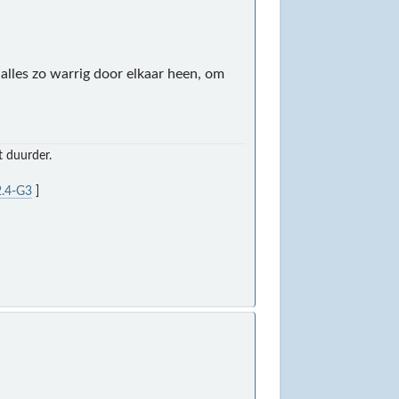
 alles zo warrig door elkaar heen, om
t duurder.
.4-G3
]