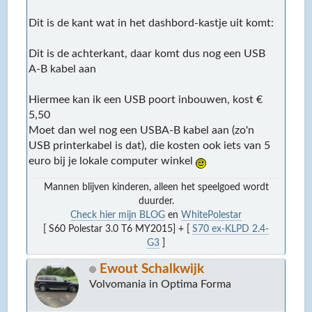
Dit is de kant wat in het dashbord-kastje uit komt:
Dit is de achterkant, daar komt dus nog een USB
A-B kabel aan
Hiermee kan ik een USB poort inbouwen, kost €
5,50
Moet dan wel nog een USBA-B kabel aan (zo'n
USB printerkabel is dat), die kosten ook iets van 5
euro bij je lokale computer winkel
Mannen blijven kinderen, alleen het speelgoed wordt
duurder.
Check hier mijn BLOG
en
WhitePolestar
[ S60 Polestar 3.0 T6 MY2015] + [
S70 ex-KLPD 2.4-
G3
]
Ewout Schalkwijk
Volvomania in Optima Forma