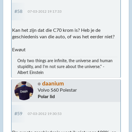
#58
07-03-2012 19:17:33
Kan het zijn dat die C70 krom is? Heb je de
geschiedenis van die auto, of was het eerder niet?
Ewøut
Only two things are infinite, the universe and human
stupidity, and I'm not sure about the universe." -
Albert Einstein
daanium
Volvo S60 Polestar
Polar lid
#59
07-03-2012 19:30:53