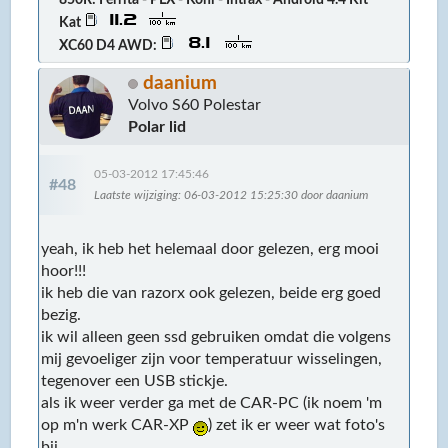
Kat
XC60 D4 AWD:
daanium
Volvo S60 Polestar
Polar lid
05-03-2012 17:45:46
#48
Laatste wijziging
: 06-03-2012 15:25:30 door daanium
yeah, ik heb het helemaal door gelezen, erg mooi
hoor!!!
ik heb die van razorx ook gelezen, beide erg goed
bezig.
ik wil alleen geen ssd gebruiken omdat die volgens
mij gevoeliger zijn voor temperatuur wisselingen,
tegenover een USB stickje.
als ik weer verder ga met de CAR-PC (ik noem 'm
op m'n werk CAR-XP
) zet ik er weer wat foto's
bij.