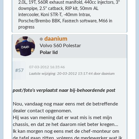
2.0L, 19T, S60R exhaust manifold, 440cc injectors, 3"
downpipe, 2.5" catback, RIP kit, 50mm AL
intercooler, Koni STR-T, -40mm Intrax,
Porsche/Brembo BBK, Fasttech software, M66 in
progress
daanium
Volvo S60 Polestar
Polar lid
07-03-2012 16:35:46
#57
Laatste wijziging
: 20-03-2012 15:17:44 door daanium
post/foto's verplaatst naar bij-behoordende post
Nou, vandaag nog maar eens met de betreffende
dealer contact opgenomen.
Hij was van mening dat er wat mis is met mijn
chassis, en dat ze het daarom niet beter kregen...
Ik kan morgen nog eens met de chef-monteur om
de tafel gaan zitten, volgens de medewerker wat ik