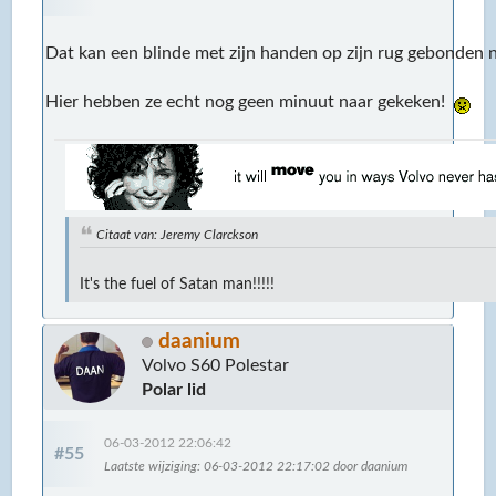
Dat kan een blinde met zijn handen op zijn rug gebonden n
Hier hebben ze echt nog geen minuut naar gekeken!
Citaat van: Jeremy Clarckson
It's the fuel of Satan man!!!!!
daanium
Volvo S60 Polestar
Polar lid
06-03-2012 22:06:42
#55
Laatste wijziging
: 06-03-2012 22:17:02 door daanium