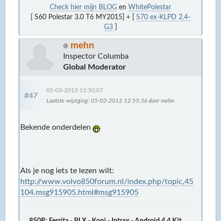
Check hier mijn BLOG
en
WhitePolestar
[ S60 Polestar 3.0 T6 MY2015] + [
S70 ex-KLPD 2.4-
G3
]
mehn
Inspector Columba
Global Moderator
05-03-2012 12:50:07
#47
Laatste wijziging
: 05-03-2012 12:55:36 door mehn
Bekende onderdelen
Als je nog iets te lezen wilt:
http://www.volvo850forum.nl/index.php/topic,45
104.msg915905.html#msg915905
850R: Ferrita - PLX - Koni - Intrax - Android 4.4 Kit