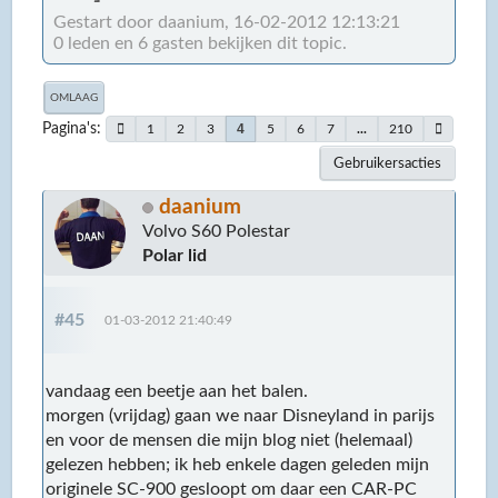
Gestart door daanium, 16-02-2012 12:13:21
0 leden en 6 gasten bekijken dit topic.
OMLAAG
Pagina's
4
1
2
3
5
6
7
...
210
Gebruikersacties
daanium
Volvo S60 Polestar
Polar lid
#45
01-03-2012 21:40:49
vandaag een beetje aan het balen.
morgen (vrijdag) gaan we naar Disneyland in parijs
en voor de mensen die mijn blog niet (helemaal)
gelezen hebben; ik heb enkele dagen geleden mijn
originele SC-900 gesloopt om daar een CAR-PC