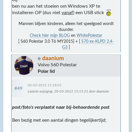
ben nu aan het stoeien om Windows XP te
installeren OP (dus niet
vanaf
) een USB stick
Mannen blijven kinderen, alleen het speelgoed wordt
duurder.
Check hier mijn BLOG
en
WhitePolestar
[ S60 Polestar 3.0 T6 MY2015] + [
S70 ex-KLPD 2.4-
G3
]
daanium
Volvo S60 Polestar
Polar lid
06-03-2012 15:18:01
#49
Laatste wijziging
: 20-03-2012 15:15:21 door daanium
post/foto's verplaatst naar bij-behoordende post
Ben bezig met een aantal dingen tegelijkertijd;