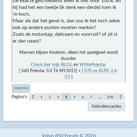
De exacte geschiedenis weet ik niet voor 100%, en
hij had het een beetje (ik denk een-derde) toen ik
'm koch.
Maar als dat het geval is, dan zou ik het toch zeker
ook op andere punten moeten merken?
Zoals de motorkap, dakraam en voorruit? of zit is
er dan naast?
Mannen blijven kinderen, alleen het speelgoed wordt
duurder.
Check hier mijn BLOG
en
WhitePolestar
[ S60 Polestar 3.0 T6 MY2015] + [
S70 ex-KLPD 2.4-
G3
]
OMHOOG
Pagina's
4
1
2
3
5
6
7
...
210
Gebruikersacties
Volvo 850 Forum © 2026