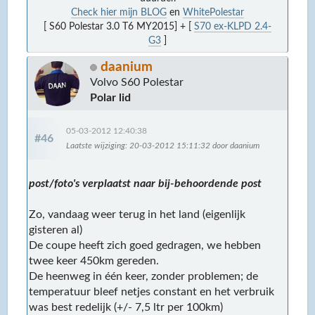
Check hier mijn BLOG
en
WhitePolestar
[ S60 Polestar 3.0 T6 MY2015] + [
S70 ex-KLPD 2.4-
G3
]
daanium
Volvo S60 Polestar
Polar lid
05-03-2012 12:40:38
#46
Laatste wijziging
: 20-03-2012 15:11:32 door daanium
post/foto's verplaatst naar bij-behoordende post
Zo, vandaag weer terug in het land (eigenlijk
gisteren al)
De coupe heeft zich goed gedragen, we hebben
twee keer 450km gereden.
De heenweg in één keer, zonder problemen; de
temperatuur bleef netjes constant en het verbruik
was best redelijk (+/- 7,5 ltr per 100km)