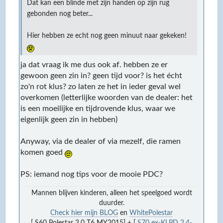
Dat kan een blinde met zijn handen op zijn rug
gebonden nog beter...
Hier hebben ze echt nog geen minuut naar gekeken!
ja dat vraag ik me dus ook af. hebben ze er
gewoon geen zin in? geen tijd voor? is het écht
zo'n rot klus? zo laten ze het in ieder geval wel
overkomen (letterlijke woorden van de dealer: het
is een moeilijke en tijdrovende klus, waar we
eigenlijk geen zin in hebben)
Anyway, via de dealer of via mezelf, die ramen
komen goed
PS: iemand nog tips voor de mooie PDC?
Mannen blijven kinderen, alleen het speelgoed wordt
duurder.
Check hier mijn BLOG
en
WhitePolestar
[ S60 Polestar 3.0 T6 MY2015] + [
S70 ex-KLPD 2.4-