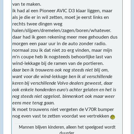
van te maken.
ik had al een Pioneer AVIC D3 klaar liggen, maar
als je die er in wil zetten, moet je eerst links en
rechts twee dingen weg
halen/slijpen/dremelen/zagen/boren/whatever.
daar had ik geen rekening meer mee gehouden dus
morgen een paar uur in de auto zonder radio.
normaal zou ik dat niet zo erg vinden, maar mijn
m'n coupe heb ik nogsteeds behoorlijke last van
wind-lekkage bij de ramen van de portieren.
daar ben ik trouwens ook nog steeds niet blij om,
want voor die wind-lekkage ben ik al verschillende
keren bij verschillende Volvo dealers geweest, daar
ook enkele honderden euro's achter gelaten en het is
nog steeds niet opgelost. binnenkort ook maar weer
eens mee terug gaan.
Ik moet trouwens niet vergeten de V70R bumper
nog even vast te zetten voordat we vertrekken
Mannen blijven kinderen, alleen het speelgoed wordt
duurder.