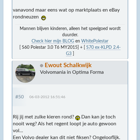
vanavond maar eens wat op marktplaats en eBay
rondneuzen
Mannen blijven kinderen, alleen het speelgoed wordt
duurder.
Check hier mijn BLOG
en
WhitePolestar
[ S60 Polestar 3.0 T6 MY2015] + [
S70 ex-KLPD 2.4-
G3
]
Ewout Schalkwijk
Volvomania in Optima Forma
#50
06-03-2012 16:51:46
Rij jij met zulke kieren rond?
Dan kan je toch
nooit weg? Als het regent loopt je auto gewoon
vol...
Een Volvo dealer kan dit niet fiksen? Ongelooflijk.