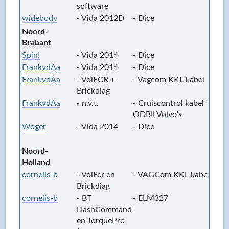
software
widebody
- Vida 2012D
- Dice
-
Noord-
Brabant
Spin!
- Vida 2014
- Dice
-
FrankvdAa
- Vida 2014
- Dice
-
FrankvdAa
- VolFCR +
- Vagcom KKL kabel
-
Brickdiag
FrankvdAa
- n.v.t.
- Cruiscontrol kabel voor
-
ODBII Volvo's
Woger
- Vida 2014
- Dice
-
R
Noord-
Holland
cornelis-b
- VolFcr en
- VAGCom KKL kabel
-
Brickdiag
cornelis-b
- BT
- ELM327
-
DashCommand
en TorquePro