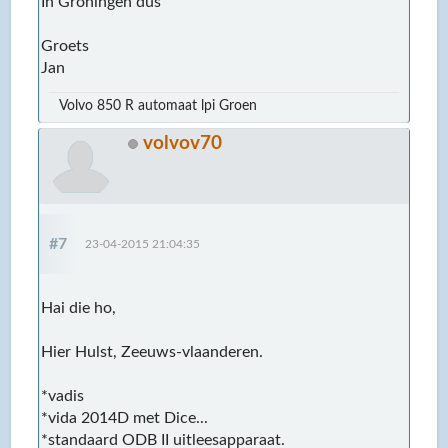
In Groningen dus
Groets
Jan
Volvo 850 R automaat lpi Groen
volvov70
#7
23-04-2015 21:04:35
Hai die ho,
Hier Hulst, Zeeuws-vlaanderen.
*vadis
*vida 2014D met Dice...
*standaard ODB II uitleesapparaat.