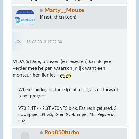
Marty__Mouse
If not, then toch!!
#3
18-02-2015 17:22:08
VIDA & Dice, uitlezen (en resetten) kan ik; je er
verder mee helpen waarschijnlijk want een
monteur ben ik niet..
When standing on the edge of a cliff, a step forward
is not progress...
V70 2.4T -> 2.3T V70NT5 blok, Fasttech getuned, 3"
downpipe, LPI G3, R- en XC-bumper, 18" Pegs enz,
enz..
Rob850turbo