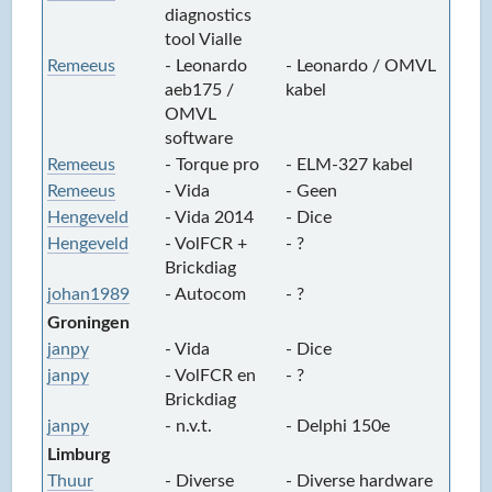
diagnostics
tool Vialle
Remeeus
- Leonardo
- Leonardo / OMVL
-
aeb175 /
kabel
OMVL
software
Remeeus
- Torque pro
- ELM-327 kabel
-
Remeeus
- Vida
- Geen
-
Hengeveld
- Vida 2014
- Dice
-
Hengeveld
- VolFCR +
- ?
-
Brickdiag
johan1989
- Autocom
- ?
-
Groningen
janpy
- Vida
- Dice
-
janpy
- VolFCR en
- ?
-
Brickdiag
janpy
- n.v.t.
- Delphi 150e
-
Limburg
Thuur
- Diverse
- Diverse hardware
-