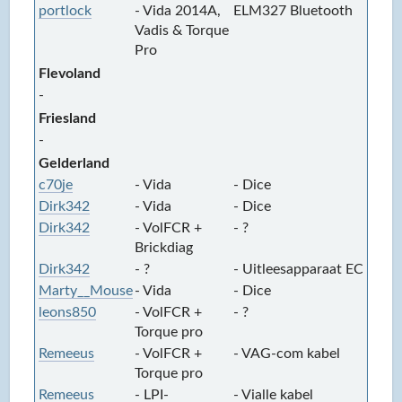
portlock
- Vida 2014A,
ELM327 Bluetooth
-
Vadis & Torque
W
Pro
Flevoland
-
Friesland
-
Gelderland
c70je
- Vida
- Dice
-
Dirk342
- Vida
- Dice
-
Dirk342
- VolFCR +
- ?
-
Brickdiag
Dirk342
- ?
- Uitleesapparaat ECC
-
Marty__Mouse
- Vida
- Dice
-
leons850
- VolFCR +
- ?
-
Torque pro
Remeeus
- VolFCR +
- VAG-com kabel
-
Torque pro
Remeeus
- LPI-
- Vialle kabel
-