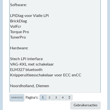
Software:
LPiDiag voor Vialle LPi
BrickDiag
VolFcr
Torque Pro
TunerPro
Hardware:
Stech LPi interface
VAG-KKL met schakelaar
ELM327 bluetooth
Knipperuitleesschakelaar voor ECC enCC
Noordholland, Diemen
Pagina's
1
2
3
4
OMHOOG
Gebruikersacties