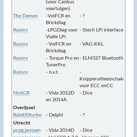
(voor Canbus
voertuigen)
The Demon
-VolFCR en
- ?
-
Brickdiag
Razorx
-LPGDiag voor
- Stech LPi interface
-
Vialle LPi
Razorx
- VolFCR en
- VAG-KKL
-
Brickdiag
Razorx
- Torque Pro en
- ELM327 Bluetooth
-
TunerPro
Razorx
- n.v.t.
-
-
Knipperuitleesschakelaar
voor ECC enCC
NickGR
- Vida 2012D
- Dice
-
en 2014A
A
Overijssel
Rob850turbo
- Delphi
- ?
-
Utrecht
pcpg.janssen
- Vida 2014D
- Dice
-