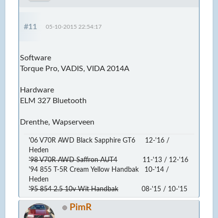
#11
05-10-2015 22:54:17
Software
Torque Pro, VADIS, VIDA 2014A
Hardware
ELM 327 Bluetooth
Drenthe, Wapserveen
'06 V70R AWD Black Sapphire GT6 12-'16 /
Heden
'98 V70R AWD Saffron AUT4
11-'13 / 12-'16
'94 855 T-5R Cream Yellow Handbak 10-'14 /
Heden
'95 854 2.5 10v Wit Handbak
08-'15 / 10-'15
PimR