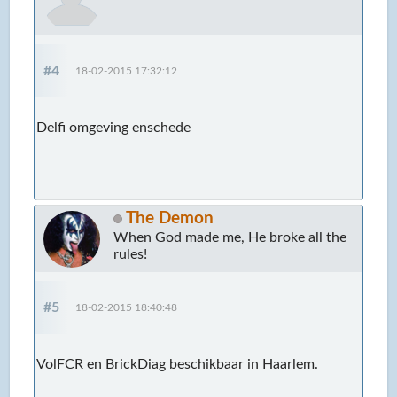
#4
18-02-2015 17:32:12
Delfi omgeving enschede
The Demon
When God made me, He broke all the
rules!
#5
18-02-2015 18:40:48
VolFCR en BrickDiag beschikbaar in Haarlem.