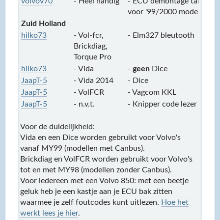
volvov70
- Heel handig
- ECU demontage tang
-
voor '99/2000 modellen
Zuid Holland
hilko73
- Vol-fcr,
- Elm327 bleutooth
-
Brickdiag,
Torque Pro
hilko73
- Vida
-
geen
Dice
-
JaapT-5
- Vida 2014
- Dice
-
JaapT-5
- VolFCR
- Vagcom KKL
-
JaapT-5
- n.v.t.
- Knipper code lezer
-
Voor de duidelijkheid:
Vida en een Dice worden gebruikt voor Volvo's
vanaf MY99 (modellen met Canbus).
Brickdiag en VolFCR worden gebruikt voor Volvo's
tot en met MY98 (modellen zonder Canbus).
Voor iedereen met een Volvo 850: met een beetje
geluk heb je een kastje aan je ECU bak zitten
waarmee je zelf foutcodes kunt uitlezen.
Hoe het
werkt lees je hier
.