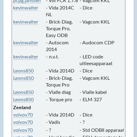
pcpg.janssen
- Vol FCR 1.7.8
- Vagcom KKL
-
kevinwalter
- Vida 2014C
- Dice
-
NL
kevinwalter
- Brick-Diag,
- Vagcom KKL
-
Torque Pro,
Easy ODB
kevinwalter
- Autocom
- Audocom CDP
-
2014
kevinwalter
- n.v.t.
- LED code
-
uitleesapparaat
Leons850
- Vida 2014D
- Dice
-
Leons850
- Brick-Diag,
- Vagcom KKL
-
Torque Pro
Leons850
- Vialle diag
- Vialle kabel
-
Leons850
- Torque pro
- ELM 327
-
Zeeland
volvov70
- Vida 2014D
- Dice
-
volvov70
- Vadis
- ?
-
volvov70
- ?
- Std ODBII apparaat
-