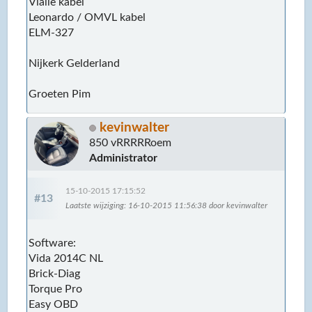
Vialle kabel
Leonardo / OMVL kabel
ELM-327
Nijkerk Gelderland
Groeten Pim
kevinwalter
850 vRRRRRoem
Administrator
15-10-2015 17:15:52
#13
Laatste wijziging
: 16-10-2015 11:56:38 door kevinwalter
Software:
Vida 2014C NL
Brick-Diag
Torque Pro
Easy OBD