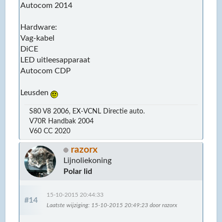
Autocom 2014
Hardware:
Vag-kabel
DiCE
LED uitleesapparaat
Autocom CDP
Leusden
S80 V8 2006, EX-VCNL Directie auto.
V70R Handbak 2004
V60 CC 2020
razorx
Lijnoliekoning
Polar lid
15-10-2015 20:44:33
#14
Laatste wijziging
: 15-10-2015 20:49:23 door razorx