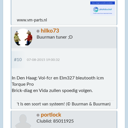
www.vm-parts.nl
hilko73
Buurman tuner ;D
#10
07-08-2015 19:00:32
In Den Haag: Vol-fcr en Elm327 bleutooth icm
Torque Pro
Brick-diag en Vida zullen spoedig volgen.
't Is een soort van systeem! (© Buurman & Buurman)
portlock
Clublid: 85011925