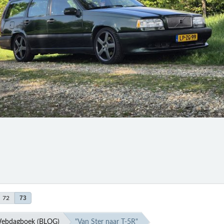
73
72
ebdagboek (BLOG)
"Van Ster naar T-5R"