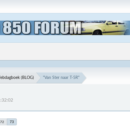
ebdagboek (BLOG)
"Van Ster naar T-5R"
:32:02
73
72