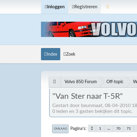
Inloggen
Registreren
Index
Zoek
Volvo 850 Forum
Off-topic
W
"Van Ster naar T-5R"
Gestart door beunmaat, 08-04-2010 18
0 leden en 3 gasten bekijken dit topic.
Pagina's
1
...
70
71
OMLAAG