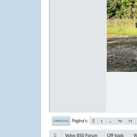
Pagina's
1
...
70
71
OMHOOG
Volvo 850 Forum
Off-topic
W