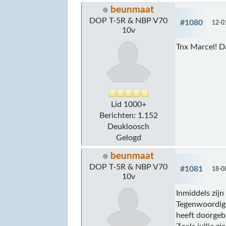
beunmaat
DOP T-5R & NBP V70
#1080
12-0
10v
Tnx Marcel! D
Lid 1000+
Berichten: 1.152
Deukloosch
Gelogd
beunmaat
DOP T-5R & NBP V70
#1081
18-0
10v
Inmiddels zijn
Tegenwoordig v
heeft doorgeb