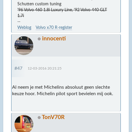
Schutten custom tuning
'96 Volvo 460 1.8i Luxury Line, '92 Volvo 440 GLT
1.7i
--
Weblog
Volvo x70 R-register
innocenti
#47
12-03-2016 20:21:25
Al neem je met Michelins absoluut geen slechte
keuze hoor. Michelin pilot sport bevielen mij ook.
TonV70R