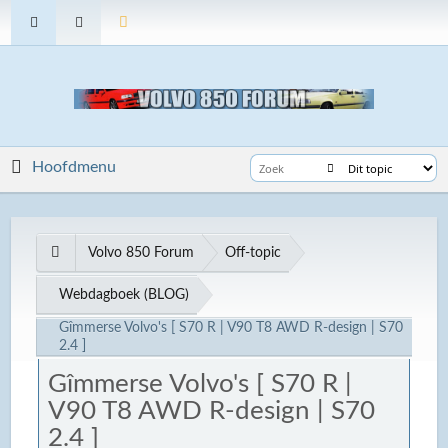
Hoofdmenu
Volvo 850 Forum
Off-topic
Webdagboek (BLOG)
Gîmmerse Volvo's [ S70 R | V90 T8 AWD R-design | S70
2.4 ]
Gîmmerse Volvo's [ S70 R |
V90 T8 AWD R-design | S70
2.4 ]