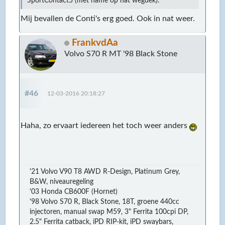
SportContact5 (met name op nat wegdek).
Mij bevallen de Conti's erg goed. Ook in nat weer.
FrankvdAa
Volvo S70 R MT '98 Black Stone
#46
12-03-2016 20:18:27
Haha, zo ervaart iedereen het toch weer anders
'21 Volvo V90 T8 AWD R-Design, Platinum Grey,
B&W, niveauregeling
'03 Honda CB600F (Hornet)
'98 Volvo S70 R, Black Stone, 18T, groene 440cc
injectoren, manual swap M59, 3" Ferrita 100cpi DP,
2.5" Ferrita catback, iPD RIP-kit, iPD swaybars,