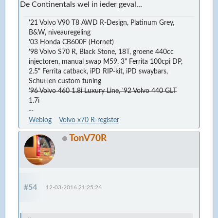
De Continentals wel in ieder geval...
'21 Volvo V90 T8 AWD R-Design, Platinum Grey,
B&W, niveauregeling
'03 Honda CB600F (Hornet)
'98 Volvo S70 R, Black Stone, 18T, groene 440cc
injectoren, manual swap M59, 3" Ferrita 100cpi DP,
2.5" Ferrita catback, iPD RIP-kit, iPD swaybars,
Schutten custom tuning
'96 Volvo 460 1.8i Luxury Line, '92 Volvo 440 GLT
1.7i
--
Weblog
Volvo x70 R-register
TonV70R
#54
12-03-2016 21:25:26