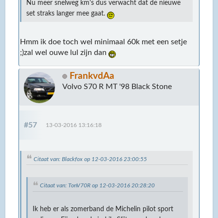
Nu meer snelweg km's dus verwacht dat de nieuwe
set straks langer mee gaat.
Hmm ik doe toch wel minimaal 60k met een setje
;)zal wel ouwe lul zijn dan
FrankvdAa
Volvo S70 R MT '98 Black Stone
#57
13-03-2016 13:16:18
Citaat van: Blackfox op 12-03-2016 23:00:55
Citaat van: TonV70R op 12-03-2016 20:28:20
Ik heb er als zomerband de Michelin pilot sport