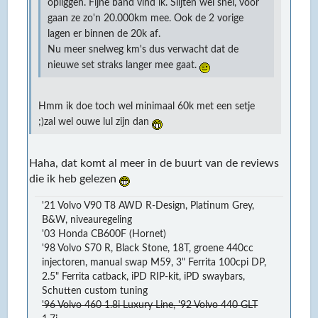
opliggen. Fijne band vind ik. Slijten wel snel, voor
gaan ze zo'n 20.000km mee. Ook de 2 vorige
lagen er binnen de 20k af.
Nu meer snelweg km's dus verwacht dat de
nieuwe set straks langer mee gaat.
Hmm ik doe toch wel minimaal 60k met een setje
;)zal wel ouwe lul zijn dan
Haha, dat komt al meer in de buurt van de reviews
die ik heb gelezen
'21 Volvo V90 T8 AWD R-Design, Platinum Grey,
B&W, niveauregeling
'03 Honda CB600F (Hornet)
'98 Volvo S70 R, Black Stone, 18T, groene 440cc
injectoren, manual swap M59, 3" Ferrita 100cpi DP,
2.5" Ferrita catback, iPD RIP-kit, iPD swaybars,
Schutten custom tuning
'96 Volvo 460 1.8i Luxury Line, '92 Volvo 440 GLT