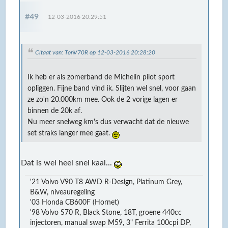
#49
12-03-2016 20:29:51
Citaat van: TonV70R op 12-03-2016 20:28:20
Ik heb er als zomerband de Michelin pilot sport
opliggen. Fijne band vind ik. Slijten wel snel, voor gaan
ze zo'n 20.000km mee. Ook de 2 vorige lagen er
binnen de 20k af.
Nu meer snelweg km's dus verwacht dat de nieuwe
set straks langer mee gaat.
Dat is wel heel snel kaal...
'21 Volvo V90 T8 AWD R-Design, Platinum Grey,
B&W, niveauregeling
'03 Honda CB600F (Hornet)
'98 Volvo S70 R, Black Stone, 18T, groene 440cc
injectoren, manual swap M59, 3" Ferrita 100cpi DP,