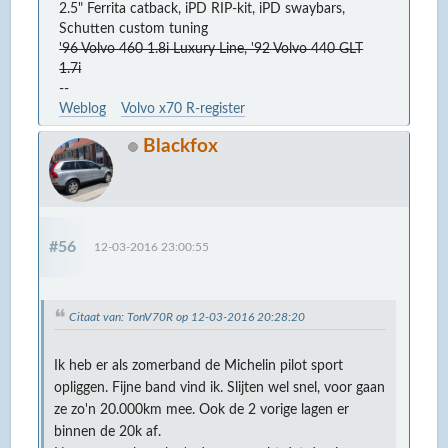
2.5" Ferrita catback, iPD RIP-kit, iPD swaybars,
Schutten custom tuning
'96 Volvo 460 1.8i Luxury Line, '92 Volvo 440 GLT
1.7i
--
Weblog
Volvo x70 R-register
Blackfox
#56
12-03-2016 23:00:55
Citaat van: TonV70R op 12-03-2016 20:28:20
Ik heb er als zomerband de Michelin pilot sport
opliggen. Fijne band vind ik. Slijten wel snel, voor gaan
ze zo'n 20.000km mee. Ook de 2 vorige lagen er
binnen de 20k af.