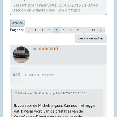
Gestart door FrankvdAa, 23-01-2016 11:07:46
0 leden en 2 gasten bekijken dit topic.
OMLAAG
Pagina's
4
1
2
3
5
6
7
...
25
Gebruikersacties
innocenti
#45
12-03-2016 20:13:51
Citaat van: The Volvoboy op 12-03-2016 20:11:06
Ik zou voor de Michelins gaan. Kan nou niet zeggen
dat ik warm word van de prestaties van de