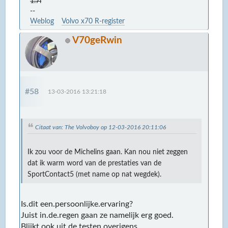
1.7i
--
Weblog
Volvo x70 R-register
V70geRwin
#58
13-03-2016 13:21:18
Citaat van: The Volvoboy op 12-03-2016 20:11:06
Ik zou voor de Michelins gaan. Kan nou niet zeggen
dat ik warm word van de prestaties van de
SportContact5 (met name op nat wegdek).
Is.dit een.persoonlijke.ervaring?
Juist in.de.regen gaan ze namelijk erg goed.
Blijkt ook uit de testen overigens.