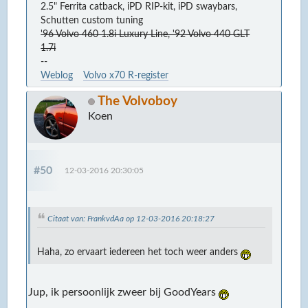
2.5" Ferrita catback, iPD RIP-kit, iPD swaybars,
Schutten custom tuning
'96 Volvo 460 1.8i Luxury Line, '92 Volvo 440 GLT
1.7i
--
Weblog
Volvo x70 R-register
The Volvoboy
Koen
#50
12-03-2016 20:30:05
Citaat van: FrankvdAa op 12-03-2016 20:18:27
Haha, zo ervaart iedereen het toch weer anders
Jup, ik persoonlijk zweer bij GoodYears