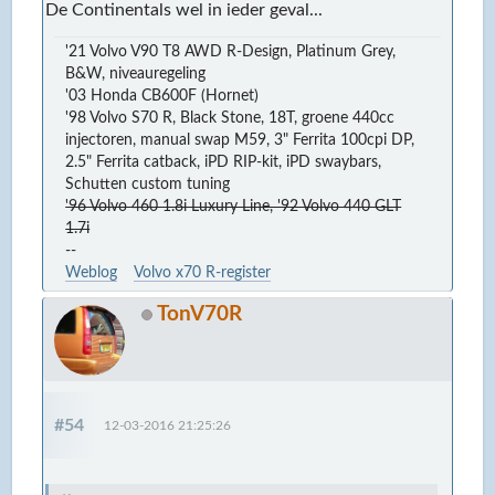
De Continentals wel in ieder geval...
'21 Volvo V90 T8 AWD R-Design, Platinum Grey,
B&W, niveauregeling
'03 Honda CB600F (Hornet)
'98 Volvo S70 R, Black Stone, 18T, groene 440cc
injectoren, manual swap M59, 3" Ferrita 100cpi DP,
2.5" Ferrita catback, iPD RIP-kit, iPD swaybars,
Schutten custom tuning
'96 Volvo 460 1.8i Luxury Line, '92 Volvo 440 GLT
1.7i
--
Weblog
Volvo x70 R-register
TonV70R
#54
12-03-2016 21:25:26