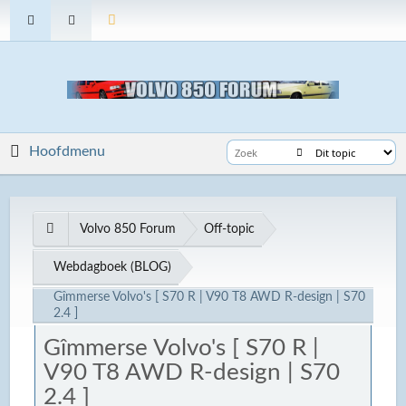
Hoofdmenu
Volvo 850 Forum
Off-topic
Webdagboek (BLOG)
Gîmmerse Volvo's [ S70 R | V90 T8 AWD R-design | S70
2.4 ]
Gîmmerse Volvo's [ S70 R |
V90 T8 AWD R-design | S70
2.4 ]