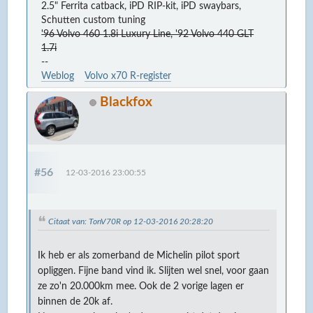
2.5" Ferrita catback, iPD RIP-kit, iPD swaybars,
Schutten custom tuning
'96 Volvo 460 1.8i Luxury Line, '92 Volvo 440 GLT
1.7i
--
Weblog
Volvo x70 R-register
Blackfox
#56
12-03-2016 23:00:55
Citaat van: TonV70R op 12-03-2016 20:28:20
Ik heb er als zomerband de Michelin pilot sport
opliggen. Fijne band vind ik. Slijten wel snel, voor gaan
ze zo'n 20.000km mee. Ook de 2 vorige lagen er
binnen de 20k af.