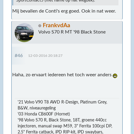
SportContact5 (met name op nat wegdek).
Mij bevallen de Conti's erg goed. Ook in nat weer.
FrankvdAa
Volvo S70 R MT '98 Black Stone
#46
12-03-2016 20:18:27
Haha, zo ervaart iedereen het toch weer anders
'21 Volvo V90 T8 AWD R-Design, Platinum Grey,
B&W, niveauregeling
'03 Honda CB600F (Hornet)
'98 Volvo S70 R, Black Stone, 18T, groene 440cc
injectoren, manual swap M59, 3" Ferrita 100cpi DP,
2.5" Ferrita catback, iPD RIP-kit, iPD swaybars,