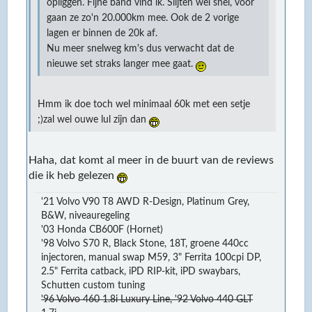
opliggen. Fijne band vind ik. Slijten wel snel, voor
gaan ze zo'n 20.000km mee. Ook de 2 vorige
lagen er binnen de 20k af.
Nu meer snelweg km's dus verwacht dat de
nieuwe set straks langer mee gaat.
Hmm ik doe toch wel minimaal 60k met een setje
;)zal wel ouwe lul zijn dan
Haha, dat komt al meer in de buurt van de reviews
die ik heb gelezen
'21 Volvo V90 T8 AWD R-Design, Platinum Grey,
B&W, niveauregeling
'03 Honda CB600F (Hornet)
'98 Volvo S70 R, Black Stone, 18T, groene 440cc
injectoren, manual swap M59, 3" Ferrita 100cpi DP,
2.5" Ferrita catback, iPD RIP-kit, iPD swaybars,
Schutten custom tuning
'96 Volvo 460 1.8i Luxury Line, '92 Volvo 440 GLT