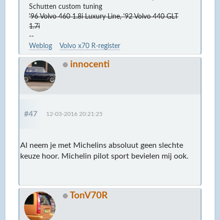
Schutten custom tuning
'96 Volvo 460 1.8i Luxury Line, '92 Volvo 440 GLT
1.7i
--
Weblog
Volvo x70 R-register
innocenti
#47
12-03-2016 20:21:25
Al neem je met Michelins absoluut geen slechte
keuze hoor. Michelin pilot sport bevielen mij ook.
TonV70R