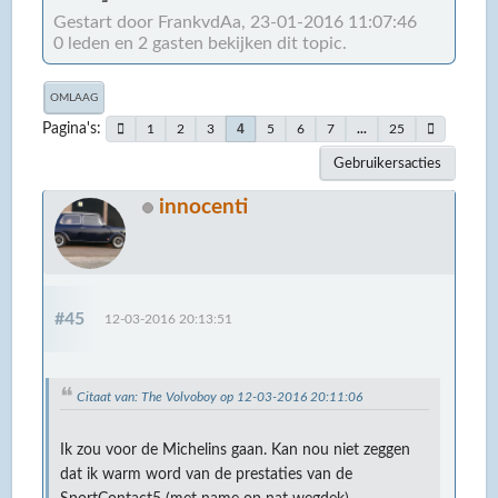
Gestart door FrankvdAa, 23-01-2016 11:07:46
0 leden en 2 gasten bekijken dit topic.
OMLAAG
Pagina's
4
1
2
3
5
6
7
...
25
Gebruikersacties
innocenti
#45
12-03-2016 20:13:51
Citaat van: The Volvoboy op 12-03-2016 20:11:06
Ik zou voor de Michelins gaan. Kan nou niet zeggen
dat ik warm word van de prestaties van de