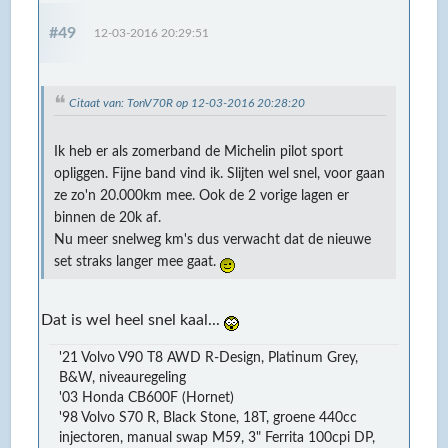
#49
12-03-2016 20:29:51
Citaat van: TonV70R op 12-03-2016 20:28:20
Ik heb er als zomerband de Michelin pilot sport
opliggen. Fijne band vind ik. Slijten wel snel, voor gaan
ze zo'n 20.000km mee. Ook de 2 vorige lagen er
binnen de 20k af.
Nu meer snelweg km's dus verwacht dat de nieuwe
set straks langer mee gaat.
Dat is wel heel snel kaal...
'21 Volvo V90 T8 AWD R-Design, Platinum Grey,
B&W, niveauregeling
'03 Honda CB600F (Hornet)
'98 Volvo S70 R, Black Stone, 18T, groene 440cc
injectoren, manual swap M59, 3" Ferrita 100cpi DP,