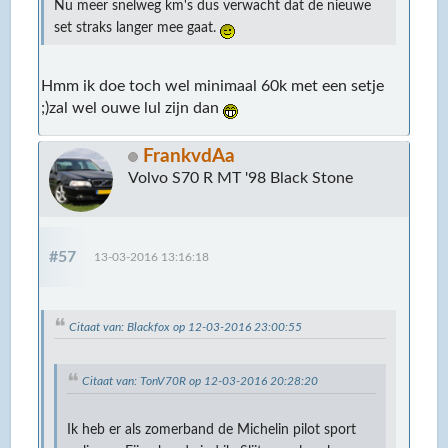
Nu meer snelweg km's dus verwacht dat de nieuwe
set straks langer mee gaat.
Hmm ik doe toch wel minimaal 60k met een setje
;)zal wel ouwe lul zijn dan
FrankvdAa
Volvo S70 R MT '98 Black Stone
#57
13-03-2016 13:16:18
Citaat van: Blackfox op 12-03-2016 23:00:55
Citaat van: TonV70R op 12-03-2016 20:28:20
Ik heb er als zomerband de Michelin pilot sport