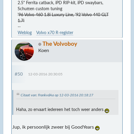
2.5" Ferrita catback, iPD RIP-kit, iPD swaybars,
Schutten custom tuning
'96 Volvo 460 1.8i Luxury Line, '92 Volvo 440 GLT
1.7i
--
Weblog
Volvo x70 R-register
The Volvoboy
Koen
#50
12-03-2016 20:30:05
Citaat van: FrankvdAa op 12-03-2016 20:18:27
Haha, zo ervaart iedereen het toch weer anders
Jup, ik persoonlijk zweer bij GoodYears