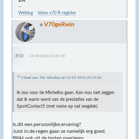
1.7i
--
Weblog
Volvo x70 R-register
V70geRwin
#58
13-03-2016 13:21:18
Citaat van: The Volvoboy op 12-03-2016 20:11:06
Ik zou voor de Michelins gaan. Kan nou niet zeggen
dat ik warm word van de prestaties van de
SportContact5 (met name op nat wegdek).
Is.dit een.persoonlijke.ervaring?
Juist in.de.regen gaan ze namelijk erg goed.
Blijkt ook uit de testen overigens.