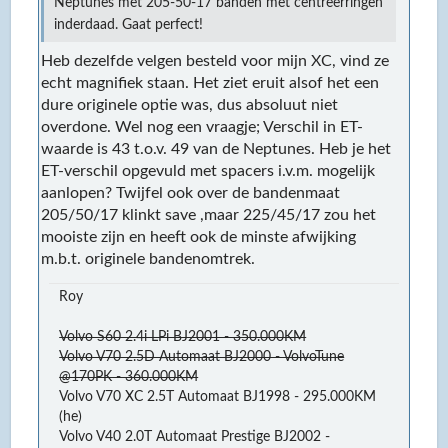
Neptunes met 205-50-17 banden met centreerringen
inderdaad. Gaat perfect!
Heb dezelfde velgen besteld voor mijn XC, vind ze
echt magnifiek staan. Het ziet eruit alsof het een
dure originele optie was, dus absoluut niet
overdone. Wel nog een vraagje; Verschil in ET-
waarde is 43 t.o.v. 49 van de Neptunes. Heb je het
ET-verschil opgevuld met spacers i.v.m. mogelijk
aanlopen? Twijfel ook over de bandenmaat
205/50/17 klinkt save ,maar 225/45/17 zou het
mooiste zijn en heeft ook de minste afwijking
m.b.t. originele bandenomtrek.
Roy
Volvo S60 2.4i LPi BJ2001 - 350.000KM
Volvo V70 2.5D Automaat BJ2000 - VolvoTune
@170PK - 360.000KM
Volvo V70 XC 2.5T Automaat BJ1998 - 295.000KM
(he)
Volvo V40 2.0T Automaat Prestige BJ2002 -