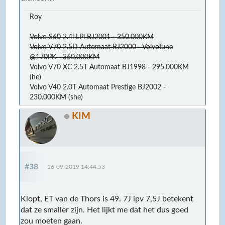
Roy
Volvo S60 2.4i LPi BJ2001 - 350.000KM
Volvo V70 2.5D Automaat BJ2000 - VolvoTune
@170PK - 360.000KM
Volvo V70 XC 2.5T Automaat BJ1998 - 295.000KM
(he)
Volvo V40 2.0T Automaat Prestige BJ2002 -
230.000KM (she)
KIM
#38
16-09-2019 14:44:53
Klopt, ET van de Thors is 49. 7J ipv 7,5J betekent
dat ze smaller zijn. Het lijkt me dat het dus goed
zou moeten gaan.