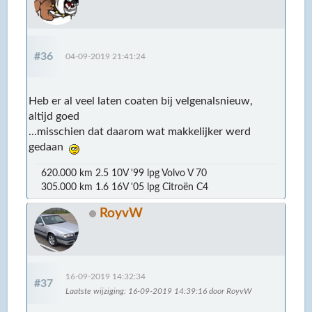
#36
04-09-2019 21:41:24
Heb er al veel laten coaten bij velgenalsnieuw,
altijd goed
...misschien dat daarom wat makkelijker werd
gedaan
620.000 km 2.5 10V '99 lpg Volvo V 70
305.000 km 1.6 16V '05 lpg Citroën C4
RoyvW
16-09-2019 14:32:34
#37
Laatste wijziging
: 16-09-2019 14:39:16 door RoyvW