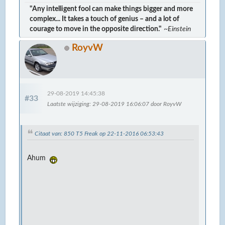
"Any intelligent fool can make things bigger and more
complex... It takes a touch of genius – and a lot of
courage to move in the opposite direction."
~Einstein
RoyvW
29-08-2019 14:45:38
#33
Laatste wijziging
: 29-08-2019 16:06:07 door RoyvW
Citaat van: 850 T5 Freak op 22-11-2016 06:53:43
Ahum