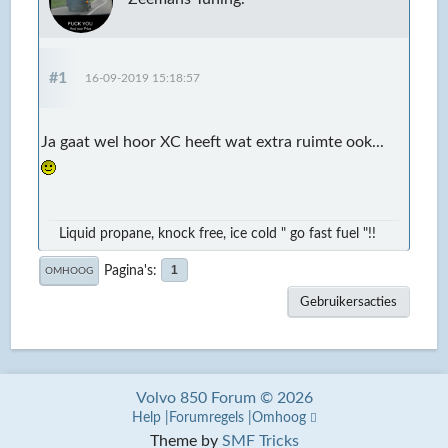
#1
16-09-2019 15:18:57
Ja gaat wel hoor XC heeft wat extra ruimte ook...
Liquid propane, knock free, ice cold " go fast fuel "!!
Pagina's
1
OMHOOG
Gebruikersacties
Volvo 850 Forum © 2026
Help
Forumregels
Omhoog
Theme by
SMF Tricks