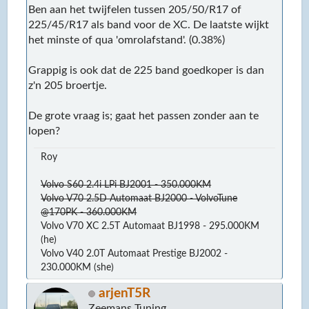
Ben aan het twijfelen tussen 205/50/R17 of
225/45/R17 als band voor de XC. De laatste wijkt
het minste of qua 'omrolafstand'. (0.38%)
Grappig is ook dat de 225 band goedkoper is dan
z'n 205 broertje.
De grote vraag is; gaat het passen zonder aan te
lopen?
Roy
Volvo S60 2.4i LPi BJ2001 - 350.000KM
Volvo V70 2.5D Automaat BJ2000 - VolvoTune
@170PK - 360.000KM
Volvo V70 XC 2.5T Automaat BJ1998 - 295.000KM
(he)
Volvo V40 2.0T Automaat Prestige BJ2002 -
230.000KM (she)
arjenT5R
Zeemans Tuning.