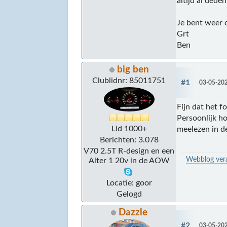
altijd al dede
Je bent weer 
Grt
Ben
big ben
Clublidnr: 85011751
#1
03-05-202
Fijn dat het f
Persoonlijk ho
Lid 1000+
meelezen in de
Berichten: 3.078
V70 2.5T R-design en een
Webblog veran
Alter 1 20v in de AOW
Locatie: goor
Gelogd
Dazzle
#2
03-05-202