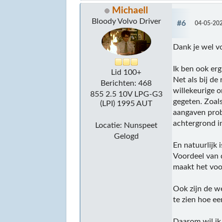
Michaell
Bloody Volvo Driver
#6
04-05-202
Dank je wel v
Ik ben ook erg
Lid 100+
Net als bij d
Berichten: 468
willekeurige 
855 2.5 10V LPG-G3
gegeten. Zoal
(LPI) 1995 AUT
aangaven prob
achtergrond in
Locatie: Nunspeet
Gelogd
En natuurlijk 
Voordeel van d
maakt het voor
Ook zijn de w
te zien hoe ee
Daarom wil ik