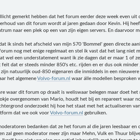
llicht gemerkt hebben dat het forum eerder deze week even uit 
erhoud van dit forum wordt al jaren gedaan door Kevin. Hij heef
trum naar een plek op een van zijn eigen servers. En daarvoor m
t ik sinds het afscheid van mijn S70 'Bommel' geen directe aanle
forum nog met enige regelmaat en stel ik vast dat het lang niet me
at wel een understatement want ik zie dagen dat er maar 1 of ze
 feit dat er steeds minder 850's etc. rijden en er dus ook mind
zijn natuurlijk oud-850 eigenaren die inmiddels in een nieuwere 
aar het algemene
Volvo-forum.nl
waar álle modellen besproken 
e waar dit forum op draait is weliswaar belegen maar doet het n
tokje overgenomen van Mario, houdt het bij en repareert waar nod
chtergrond onderzoekt hij hoe het staat met het actualiseren va
atform dat we ook voor
Volvo-forum.nl
gebruiken.
moderatoren bedanken dat ze het forum al die jaren leesbaar en
 en zal geen moderator meer zijn maar Mehn, Vulk en Thuur blij