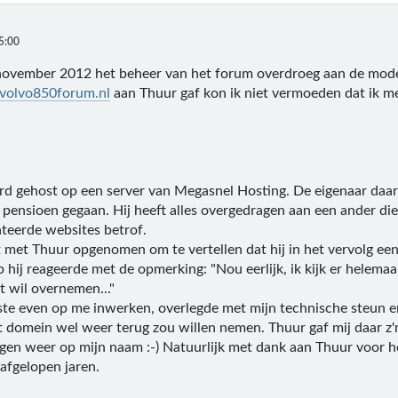
5:00
 november 2012 het beheer van het forum overdroeg aan de moder
olvo850forum.nl
aan Thuur gaf kon ik niet vermoeden dat ik me 
.
d gehost op een server van Megasnel Hosting. De eigenaar daarva
 pensioen gegaan. Hij heeft alles overgedragen aan een ander die
eerde websites betrof.
t met Thuur opgenomen om te vertellen dat hij in het vervolg ee
 hij reageerde met de opmerking: "Nou eerlijk, ik kijk er helema
t wil overnemen..."
aatste even op me inwerken, overlegde met mijn technische steun 
t domein wel weer terug zou willen nemen. Thuur gaf mij daar z'n
agen weer op mijn naam :-) Natuurlijk met dank aan Thuur voor h
afgelopen jaren.