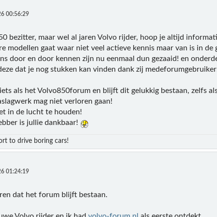
6 00:56:29
50 bezitter, maar wel al jaren Volvo rijder, hoop je altijd informa
re modellen gaat waar niet veel actieve kennis maar van is in d
ns door en door kennen zijn nu eenmaal dun gezaaid! en onderdel
 deze dat je nog stukken kan vinden dank zij medeforumgebruikers
 iets als het Volvo850forum en blijft dit gelukkig bestaan, zelfs als
naslagwerk mag niet verloren gaan!
t in de lucht te houden!
ebber is jullie dankbaar!
ort to drive boring cars!
6 01:24:19
en dat het forum blijft bestaan.
uwe Volvo rijder en ik had
volvo-forum.nl
als eerste ontdekt.