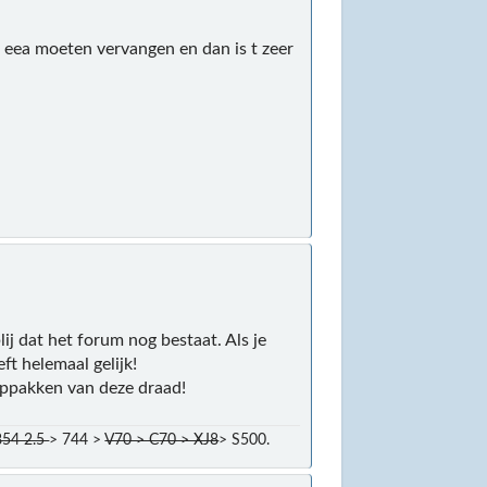
 t eea moeten vervangen en dan is t zeer
ij dat het forum nog bestaat. Als je
ft helemaal gelijk!
oppakken van deze draad!
854 2.5
> 744 >
V70 > C70 > XJ8
> S500.