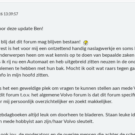
6 13:39:57
oor deze update Ben!
 blij dat dit forum mag blijven bestaan!
e rest is het voor mij een ontzettend handig naslagwerkje en som
onderwerpen heen om wat kennis op te doen van bepaalde zaken w
s ik rij nu een Automaat en heb uitgebreid zitten neuzen in d
lemen te hebben met hun bak. Mocht ik ooit wat raars tegen ga
fo in mijn hoofd zitten.
is het een geweldige plek om vragen te kunnen stellen aan mede V
it forum t.o.v. het algemene Volvo forum is dat dit forum specif
 mij persoonlijk overzichtelijker en zoekt makkelijker.
ebdagboeken altijd leuk om doorheen te bladeren. Staan leuke i
n mede hobbyist aan zijn/haar Volvo sleutelt.
 ook jou, de moderators en de overige mensen die achter de sc