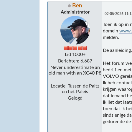
Ben
Administrator
02-05-2026 11:1
Toen ik op in
domein
www.v
melden.
De aanleiding
Lid 1000+
Berichten: 6.687
Het forum wer
Never underestimate an
bedrijf en met
old man with an XC40 P8
VOLVO gerelat
Ik heb contac
Locatie: Tussen de Paltz
krijgen waarop
en het Paleis
dat iemand he
Gelogd
Ik liet dat l
toen dat ik he
sinds enige d
gedurende de 