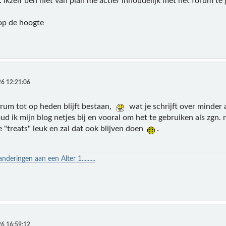
n. Ikzelf ben niet van plan me actief inhoudelijk met het forum t
op de hoogte
6 12:21:06
orum tot op heden blijft bestaan,
wat je schrijft over minder a
ud ik mijn blog netjes bij en vooral om het te gebruiken als zgn. n
 "treats" leuk en zal dat ook blijven doen
.
deringen aan een Alter 1.........
6 16:59:12