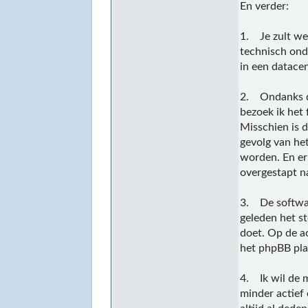
En verder:
1. Je zult we
technisch ond
in een datacen
2. Ondanks da
bezoek ik het 
Misschien is d
gevolg van het
worden. En er 
overgestapt n
3. De softwar
geleden het s
doet. Op de a
het phpBB pl
4. Ik wil de 
minder actief