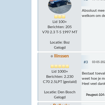
Absoluut mee e
welkom om de 
Lid 100+
Berichten: 205
V70 2.3 T-5 1997 MT
Locatie: Boz
Gelogd
llinssen
#3
03-05-202
Lid 1000+
Bestaat toeval
Berichten: 2.230
weet hoe je mo
C70 2.5LPT (gestald)
Heel veel dan
Locatie: Den Bosch
Peugeot 104 
Gelogd