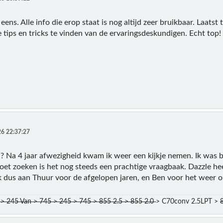
ens. Alle info die erop staat is nog altijd zeer bruikbaar. Laatst
tips en tricks te vinden van de ervaringsdeskundigen. Echt top!
6 22:37:27
? Na 4 jaar afwezigheid kwam ik weer een kijkje nemen. Ik was bl
et zoeken is het nog steeds een prachtige vraagbaak. Dazzle hee
k dus aan Thuur voor de afgelopen jaren, en Ben voor het weer 
> 245 Van > 745 > 245 > 745 > 855 2.5 > 855 2.0
> C70conv 2.5LPT >