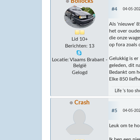
Bollocks
#4
04-05-202
Als 'nieuwe' 8
het over oude
die onze wage
Lid 10+
op fora zoals
Berichten: 13
Gelukkig is er
Locatie: Vlaams Brabant -
geleden, dit 
België
Bedankt om he
Gelogd
Elke 850 liefh
Life 's too sh
Crash
#5
04-05-202
Leuk om te hor
Ik ben een nie