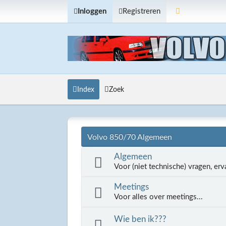
Inloggen
Registreren
Index
Zoek
Volvo 850/70 Algemeen
Algemeen
Voor (niet technische) vragen, erv
Meetings
Voor alles over meetings...
Wie ben ik???