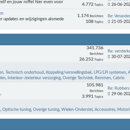
elf en jouw roffel hier even voor
4.772
26-06-202
Topics
en
1.174
Re: Verander
Berichten
r updates en wijzigingen alsmede
108
21-05-202
Topics
341.736
Re: versterk
Berichten
30-07-202
26.252
Topics
en
Technisch onderhoud
Koppeling/versnellingsbak
LPG/LPi systemen
len
Interieur-/exterieur verzorging
Overige Techniek
Remmen
Cabrio
105.981
Re: Rubbers
Berichten
29-06-202
.
3.991
Topics
n
Optische tuning
Overige tuning
Wielen-Onderstel
Accessoires
Motoris