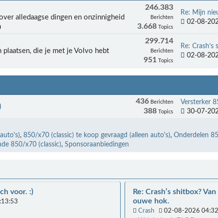
246.383
Re: Mijn nie
n over alledaagse dingen en onzinnigheid
Berichten
02-08-202
3.668
n
Topics
299.714
Re: Crash’s s
n plaatsen, die je met je Volvo hebt
Berichten
02-08-202
951
Topics
436
Versterker 
Berichten
)
388
30-07-202
Topics
auto's)
850/x70 (classic) te koop gevraagd (alleen auto's)
Onderdelen 85
nde 850/x70 (classic)
Sponsoraanbiedingen
ch voor. :)
Re: Crash’s shitbox? Van
ouwe hok.
:13:53
Crash
02-08-2026 04:32