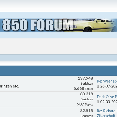
137.948
Re: Weer apk
Berichten
26-07-202
aringen etc.
5.668
Topics
80.318
Dark Olive P
Berichten
02-03-202
907
Topics
82.515
Re: Richard 
Zilverschuit
Berichten