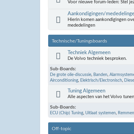
Voor nieuwe forum-leden: Stel jez
Aankondigingen/mededeling
Hierin komen aankondigingen ove
mededelingen
Technische/Tuningsboards
Techniek Algemeen
De Volvo techniek besproken.
Sub-Boards
De grote olie-discussie
Banden
Alarmsystem
Airconditioning
Elektrisch/Electronisch
Diese
Tuning Algemeen
Alle aspecten van het Volvo tunen
Sub-Boards
ECU (Chip) Tuning
Uitlaat systemen
Remme
Off-topic