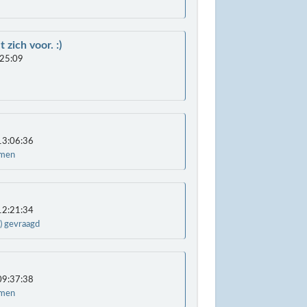
 zich voor. :)
25:09
3:06:36
emen
2:21:34
) gevraagd
9:37:38
emen