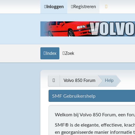
Inloggen
Registreren
Index
Zoek
Volvo 850 Forum
Help
SMF Gebruikershelp
Welkom bij Volvo 850 Forum, een fo
SMF® is de elegante, effectieve, krach
en georganiseerde manier informatie t