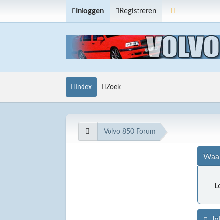
Inloggen
Registreren
Index
Zoek
Volvo 850 Forum
Waar
L
In