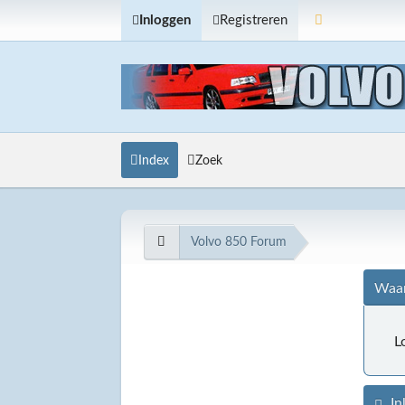
Inloggen
Registreren
Index
Zoek
Volvo 850 Forum
Waar
L
In