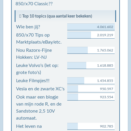
850/x70 Classic??
Top 10 topics (qua aantal keer bekeken)
Wie ben jij?
4.061.602
850/x70 Tips op
2.019.219
Marktplaats/eBay/etc.
Nou Razorx-Fijne
1.765.062
Hokken: LV-NJ
Leuke Volvo's (let op:
1.618.885
grote foto's)
Leuke Filmpjes!!!
1.454.855
Vesla en de zwarte XC's
950.597
Ook maar een blogje
923.554
van mijn rode R, en de
Sandstone 2,5 10V
automaat.
Het leven na
902.785