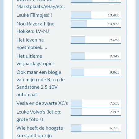
Marktplaats/eBay/etc.
Leuke Filmpjes!!!
13.488
Nou Razorx-Fijne
10.573
Hokken: LV-NJ
Het leven na
9.656
Roetmobiel.....
Het ultieme
9.342
verjaardagstopic!
Ook maar een blogje
8.865
van mijn rode R, en de
Sandstone 2,5 10V
automaat.
Vesla en de zwarte XC's
7.553
Leuke Volvo's (let op:
7.205
grote foto's)
Wie heeft de hoogste
6.773
km stand op zijn