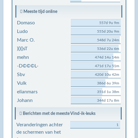
Meeste tijd online
Domaso
557d 9u 9m
Ludo
555d 20u 9m
Marc O.
548d 7u 24m
)()()sT
536d 22u 6m
mehn
474d 14u 14m
-D©©©L-
471d 17u 51m
Sbv
420d 10u 42m
Vulk
386d 6u 39m
elianmars
351d 1u 38m
Johann
344d 17u 8m
Berichten met de meeste Vind-ik-leuks
Veranderingen achter
1
de schermen van het