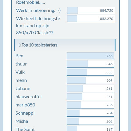
Roetmobiel.....
Werk in uitvoering. :-)
884.750
Wie heeft de hoogste
852.270
km stand op zijn
850/x70 Classic??
Top 10 topicstarters
Ben
768
thuur
346
Vulk
333
mehn
309
Johann
261
blauweroffel
251
mario850
236
Schnappi
204
Misha
202
The Saint
167