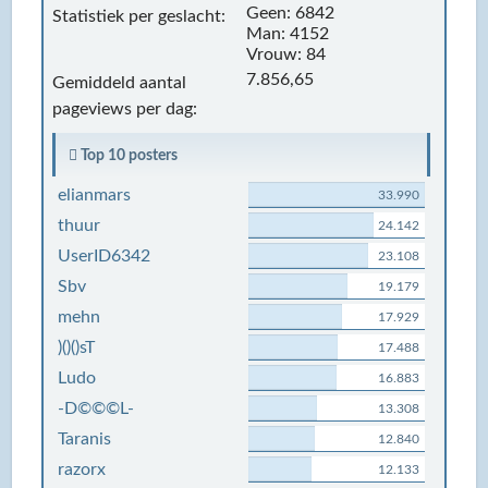
Geen: 6842
Statistiek per geslacht:
Man: 4152
Vrouw: 84
7.856,65
Gemiddeld aantal
pageviews per dag:
Top 10 posters
elianmars
33.990
thuur
24.142
UserID6342
23.108
Sbv
19.179
mehn
17.929
)()()sT
17.488
Ludo
16.883
-D©©©L-
13.308
Taranis
12.840
razorx
12.133