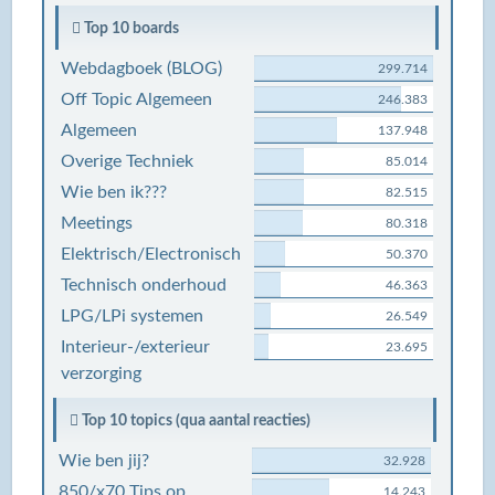
Top 10 boards
Webdagboek (BLOG)
299.714
Off Topic Algemeen
246.383
Algemeen
137.948
Overige Techniek
85.014
Wie ben ik???
82.515
Meetings
80.318
Elektrisch/Electronisch
50.370
Technisch onderhoud
46.363
LPG/LPi systemen
26.549
Interieur-/exterieur
23.695
verzorging
Top 10 topics (qua aantal reacties)
Wie ben jij?
32.928
850/x70 Tips op
14.243