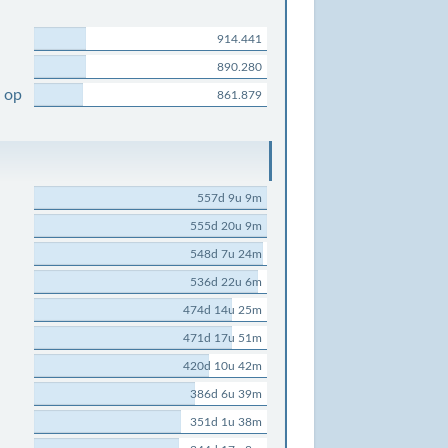
914.441
890.280
 op
861.879
557d 9u 9m
555d 20u 9m
548d 7u 24m
536d 22u 6m
474d 14u 25m
471d 17u 51m
420d 10u 42m
386d 6u 39m
351d 1u 38m