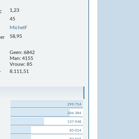
1,23
:
45
MichelF
58,95
per
Geen: 6842
Man: 4155
Vrouw: 85
8.111,51
r
299.714
246.384
137.948
85.014