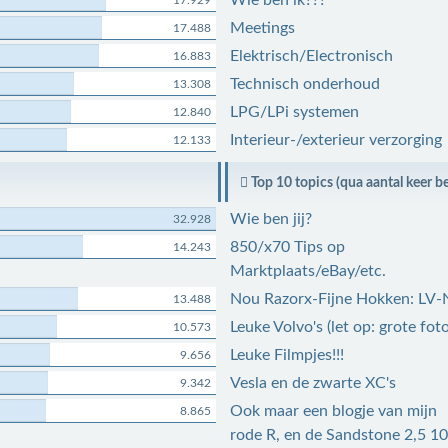
Wie ben ik???
17.929
Meetings
17.488
Elektrisch/Electronisch
16.883
Technisch onderhoud
13.308
LPG/LPi systemen
12.840
Interieur-/exterieur verzorging
12.133
Top 10 topics (qua aantal keer b
Wie ben jij?
32.928
850/x70 Tips op
14.243
Marktplaats/eBay/etc.
Nou Razorx-Fijne Hokken: LV-
13.488
Leuke Volvo's (let op: grote foto
10.573
Leuke Filmpjes!!!
9.656
Vesla en de zwarte XC's
9.342
Ook maar een blogje van mijn
8.865
rode R, en de Sandstone 2,5 1