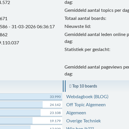
dag:
4.572
Gemiddeld aantal topics per dag
Totaal aantal boards:
.671
Nieuwste lid:
.586 - 31-03-2026 06:36:17
Gemiddeld aantal leden online 
.862
dag:
9.110.037
Statistiek per geslacht:
Gemiddeld aantal pageviews pe
dag:
Top 10 boards
Webdagboek (BLOG)
33.990
Off Topic Algemeen
24.142
Algemeen
23.108
Overige Techniek
19.179