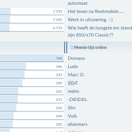
automaat.
Het leven na Roetmobiel.....
7.553
Werk in uitvoering. :-)
7.205
Wie heeft de hoogste km stand
6.773
zijn 850/x70 Classic??
Meeste tijd online
Domaso
768
Ludo
346
Marc O.
333
)()()sT
309
mehn
261
-D©©©L-
251
Sbv
236
Vulk
204
elianmars
202