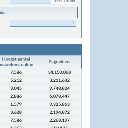
344d 17u 8m
uks
1
Hoogst aantal
Pageviews
bezoekers online
7.586
34.150.068
5.212
3.211.632
3.045
9.748.824
2.886
6.078.447
1.579
9.325.863
3.628
2.194.872
7.586
2.268.197