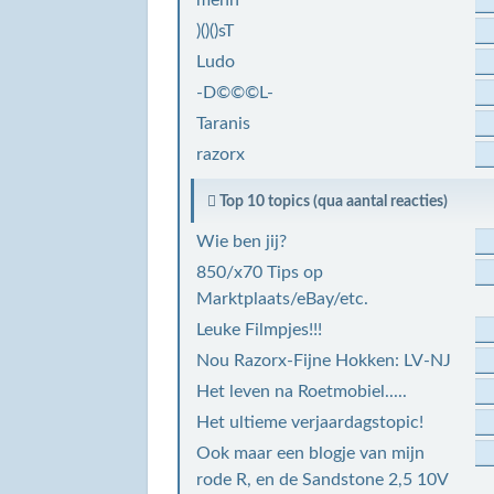
mehn
)()()sT
Ludo
-D©©©L-
Taranis
razorx
Top 10 topics (qua aantal reacties)
Wie ben jij?
850/x70 Tips op
Marktplaats/eBay/etc.
Leuke Filmpjes!!!
Nou Razorx-Fijne Hokken: LV-NJ
Het leven na Roetmobiel.....
Het ultieme verjaardagstopic!
Ook maar een blogje van mijn
rode R, en de Sandstone 2,5 10V