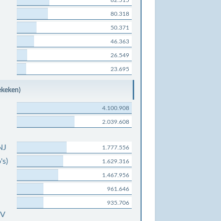
82.515
80.318
50.371
46.363
26.549
23.695
ekeken)
4.100.908
2.039.608
NJ
1.777.556
's)
1.629.316
1.467.956
961.646
935.706
0V