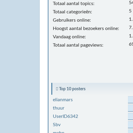
5
Totaal aantal topics:
5
Totaal categorieën:
1
Gebruikers online:
7
Hoogst aantal bezoekers online:
1
Vandaag online:
6
Totaal aantal pageviews:
Top 10 posters
elianmars
thuur
UserID6342
Sbv