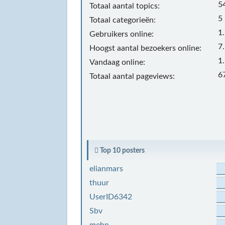
5
Totaal aantal topics:
5
Totaal categorieën:
1
Gebruikers online:
7
Hoogst aantal bezoekers online:
1
Vandaag online:
6
Totaal aantal pageviews:
Top 10 posters
elianmars
thuur
UserID6342
Sbv