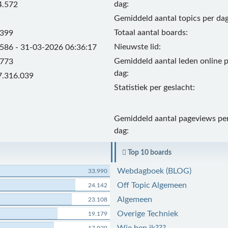
dag:
4.572
Gemiddeld aantal topics per dag
Totaal aantal boards:
.399
Nieuwste lid:
.586 - 31-03-2026 06:36:17
Gemiddeld aantal leden online 
.773
dag:
7.316.039
Statistiek per geslacht:
Gemiddeld aantal pageviews pe
dag:
Top 10 boards
Webdagboek (BLOG)
33.990
Off Topic Algemeen
24.142
Algemeen
23.108
Overige Techniek
19.179