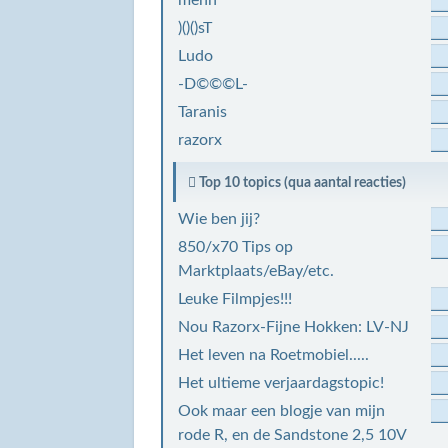
mehn
)()()sT
Ludo
-D©©©L-
Taranis
razorx
Top 10 topics (qua aantal reacties)
Wie ben jij?
850/x70 Tips op
Marktplaats/eBay/etc.
Leuke Filmpjes!!!
Nou Razorx-Fijne Hokken: LV-NJ
Het leven na Roetmobiel.....
Het ultieme verjaardagstopic!
Ook maar een blogje van mijn
rode R, en de Sandstone 2,5 10V