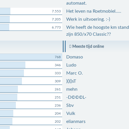
automaat.
Het leven na Roetmobiel.....
7.553
Werk in uitvoering. :-)
7.205
Wie heeft de hoogste km stand
6.773
zijn 850/x70 Classic??
Meeste tijd online
Domaso
768
Ludo
346
Marc O.
333
)()()sT
309
mehn
261
-D©©©L-
251
Sbv
236
Vulk
204
elianmars
202