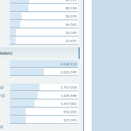
82.515
80.318
50.370
46.363
26.549
23.695
ekeken)
4.068.113
2.022.590
NJ
1.767.018
's)
1.620.668
1.457.003
952.205
925.393
0V