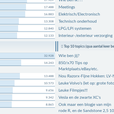
Wie ben ik???
17.929
Meetings
17.488
Elektrisch/Electronisch
16.883
Technisch onderhoud
13.308
LPG/LPi systemen
12.840
Interieur-/exterieur verzorging
12.133
Top 10 topics (qua aantal keer b
Wie ben jij?
32.928
850/x70 Tips op
14.243
Marktplaats/eBay/etc.
Nou Razorx-Fijne Hokken: LV-
13.488
Leuke Volvo's (let op: grote foto
10.573
Leuke Filmpjes!!!
9.656
Vesla en de zwarte XC's
9.342
Ook maar een blogje van mijn
8.865
rode R, en de Sandstone 2,5 1