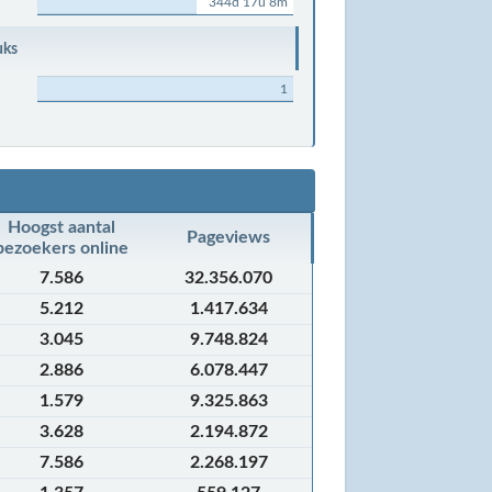
344d 17u 8m
uks
1
Hoogst aantal
Pageviews
bezoekers online
7.586
32.356.070
5.212
1.417.634
3.045
9.748.824
2.886
6.078.447
1.579
9.325.863
3.628
2.194.872
7.586
2.268.197