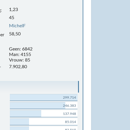
1,23
:
45
MichelF
58,50
per
Geen: 6842
Man: 4155
Vrouw: 85
7.902,80
r
299.714
246.383
137.948
85.014