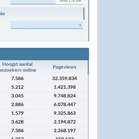
344d 17u 8m
uks
1
Hoogst aantal
Pageviews
bezoekers online
7.586
32.359.834
5.212
1.421.398
3.045
9.748.824
2.886
6.078.447
1.579
9.325.863
3.628
2.194.872
7.586
2.268.197