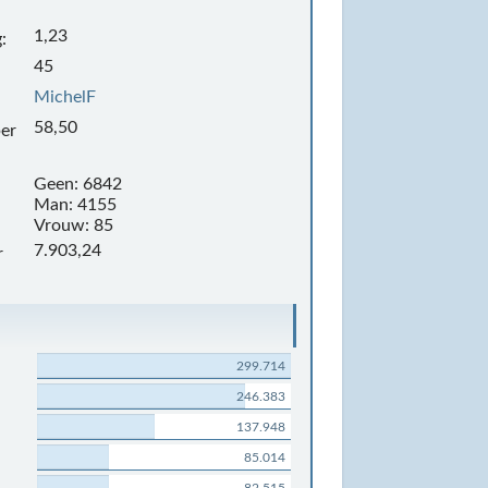
1,23
:
45
MichelF
58,50
per
Geen: 6842
Man: 4155
Vrouw: 85
7.903,24
r
299.714
246.383
137.948
85.014