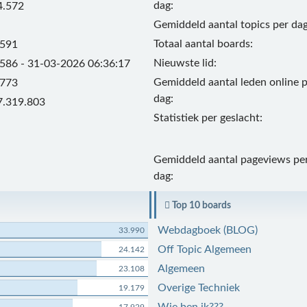
dag:
4.572
Gemiddeld aantal topics per dag
Totaal aantal boards:
.591
Nieuwste lid:
.586 - 31-03-2026 06:36:17
Gemiddeld aantal leden online 
.773
dag:
7.319.803
Statistiek per geslacht:
Gemiddeld aantal pageviews pe
dag:
Top 10 boards
Webdagboek (BLOG)
33.990
Off Topic Algemeen
24.142
Algemeen
23.108
Overige Techniek
19.179