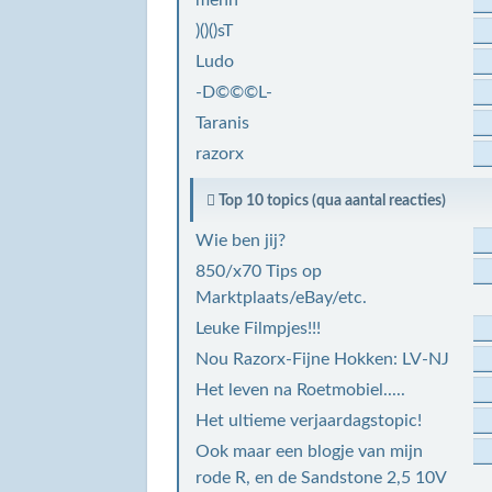
mehn
)()()sT
Ludo
-D©©©L-
Taranis
razorx
Top 10 topics (qua aantal reacties)
Wie ben jij?
850/x70 Tips op
Marktplaats/eBay/etc.
Leuke Filmpjes!!!
Nou Razorx-Fijne Hokken: LV-NJ
Het leven na Roetmobiel.....
Het ultieme verjaardagstopic!
Ook maar een blogje van mijn
rode R, en de Sandstone 2,5 10V