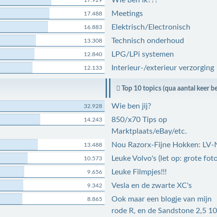
Wie ben ik???
17.929
Meetings
17.488
Elektrisch/Electronisch
16.883
Technisch onderhoud
13.308
LPG/LPi systemen
12.840
Interieur-/exterieur verzorging
12.133
Top 10 topics (qua aantal keer b
Wie ben jij?
32.928
850/x70 Tips op
14.243
Marktplaats/eBay/etc.
Nou Razorx-Fijne Hokken: LV-
13.488
Leuke Volvo's (let op: grote foto
10.573
Leuke Filmpjes!!!
9.656
Vesla en de zwarte XC's
9.342
Ook maar een blogje van mijn
8.865
rode R, en de Sandstone 2,5 1