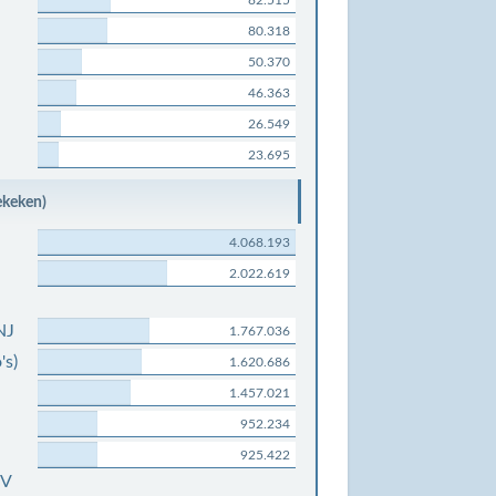
82.515
80.318
50.370
46.363
26.549
23.695
ekeken)
4.068.193
2.022.619
NJ
1.767.036
's)
1.620.686
1.457.021
952.234
925.422
0V