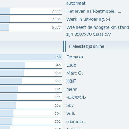
automaat.
Het leven na Roetmobiel.....
7.553
Werk in uitvoering. :-)
7.205
Wie heeft de hoogste km stand
6.773
zijn 850/x70 Classic??
Meeste tijd online
Domaso
768
Ludo
346
Marc O.
333
)()()sT
309
mehn
261
-D©©©L-
251
Sbv
236
Vulk
204
elianmars
202