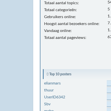
5
Totaal aantal topics:
5
Totaal categorieën:
1
Gebruikers online:
7
Hoogst aantal bezoekers online:
1
Vandaag online:
6
Totaal aantal pageviews:
Top 10 posters
elianmars
thuur
UserID6342
Sbv