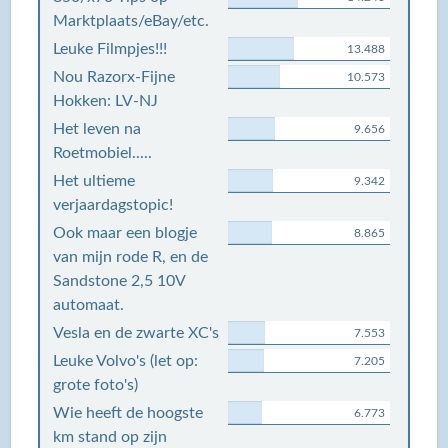
Marktplaats/eBay/etc.
Leuke Filmpjes!!!
13.488
Nou Razorx-Fijne
10.573
Hokken: LV-NJ
Het leven na
9.656
Roetmobiel.....
Het ultieme
9.342
verjaardagstopic!
Ook maar een blogje
8.865
van mijn rode R, en de
Sandstone 2,5 10V
automaat.
Vesla en de zwarte XC's
7.553
Leuke Volvo's (let op:
7.205
grote foto's)
Wie heeft de hoogste
6.773
km stand op zijn