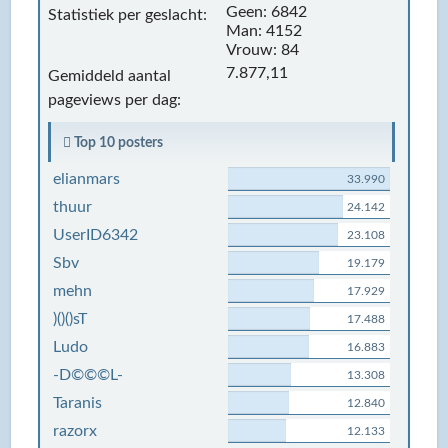
Geen: 6842
Statistiek per geslacht:
Man: 4152
Vrouw: 84
7.877,11
Gemiddeld aantal
pageviews per dag:
Top 10 posters
elianmars
33.990
thuur
24.142
UserID6342
23.108
Sbv
19.179
mehn
17.929
)()()sT
17.488
Ludo
16.883
-D©©©L-
13.308
Taranis
12.840
razorx
12.133