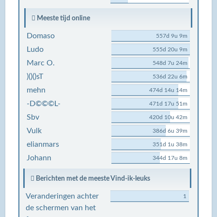
Meeste tijd online
Domaso
557d 9u 9m
Ludo
555d 20u 9m
Marc O.
548d 7u 24m
)()()sT
536d 22u 6m
mehn
474d 14u 14m
-D©©©L-
471d 17u 51m
Sbv
420d 10u 42m
Vulk
386d 6u 39m
elianmars
351d 1u 38m
Johann
344d 17u 8m
Berichten met de meeste Vind-ik-leuks
Veranderingen achter
1
de schermen van het