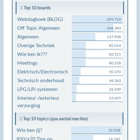
Top 10 boards
Webdagboek (BLOG)
299.714
Off Topic Algemeen
246.383
Algemeen
137.948
Overige Techniek
85.014
Wie ben ik???
82.515
Meetings
80.318
Elektrisch/Electronisch
50.370
Technisch onderhoud
46.363
LPG/LPi systemen
26.549
Interieur-/exterieur
23.695
verzorging
Top 10 topics (qua aantal reacties)
Wie ben jij?
32.928
850/x70 Tips op
14.243