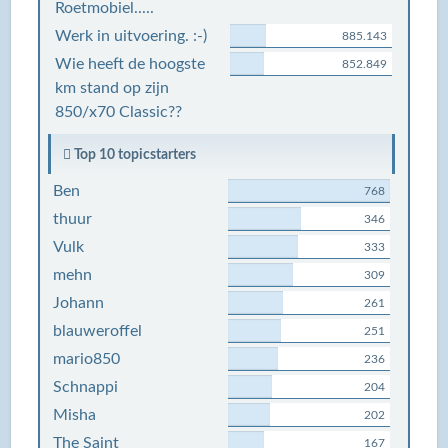
Roetmobiel.....
Werk in uitvoering. :-)
885.143
Wie heeft de hoogste
852.849
km stand op zijn
850/x70 Classic??
Top 10 topicstarters
Ben
768
thuur
346
Vulk
333
mehn
309
Johann
261
blauweroffel
251
mario850
236
Schnappi
204
Misha
202
The Saint
167