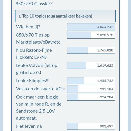
850/x70 Classic??
Top 10 topics (qua aantal keer bekeken)
Wie ben jij?
4.064.242
850/x70 Tips op
2.020.570
Marktplaats/eBay/etc.
Nou Razorx-Fijne
1.765.828
Hokken: LV-NJ
Leuke Volvo's (let op:
1.619.625
grote foto's)
Leuke Filmpjes!!!
1.455.752
Vesla en de zwarte XC's
951.184
Ook maar een blogje
924.284
van mijn rode R, en de
Sandstone 2,5 10V
automaat.
Het leven na
903.497