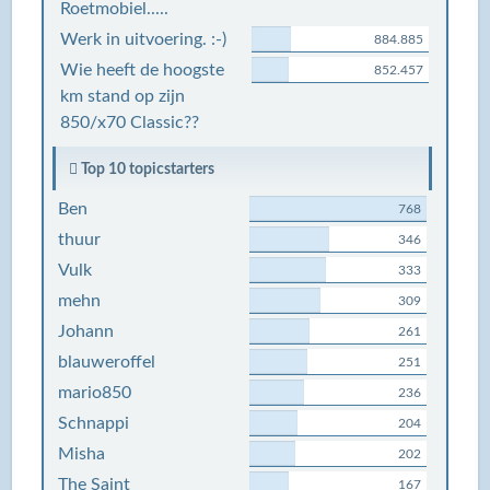
Roetmobiel.....
Werk in uitvoering. :-)
884.885
Wie heeft de hoogste
852.457
km stand op zijn
850/x70 Classic??
Top 10 topicstarters
Ben
768
thuur
346
Vulk
333
mehn
309
Johann
261
blauweroffel
251
mario850
236
Schnappi
204
Misha
202
The Saint
167