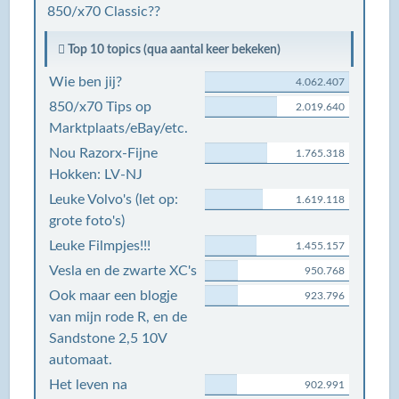
850/x70 Classic??
Top 10 topics (qua aantal keer bekeken)
Wie ben jij?
4.062.407
850/x70 Tips op
2.019.640
Marktplaats/eBay/etc.
Nou Razorx-Fijne
1.765.318
Hokken: LV-NJ
Leuke Volvo's (let op:
1.619.118
grote foto's)
Leuke Filmpjes!!!
1.455.157
Vesla en de zwarte XC's
950.768
Ook maar een blogje
923.796
van mijn rode R, en de
Sandstone 2,5 10V
automaat.
Het leven na
902.991