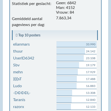
Geen: 6842
Statistiek per geslacht:
Man: 4152
Vrouw: 84
7.863,34
Gemiddeld aantal
pageviews per dag:
Top 10 posters
elianmars
33.990
thuur
24.142
UserID6342
23.108
Sbv
19.179
mehn
17.929
)()()sT
17.488
Ludo
16.883
-D©©©L-
13.308
Taranis
12.840
razorx
12.133