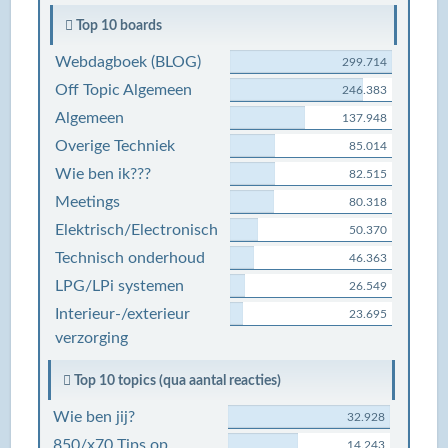
Top 10 boards
Webdagboek (BLOG)
299.714
Off Topic Algemeen
246.383
Algemeen
137.948
Overige Techniek
85.014
Wie ben ik???
82.515
Meetings
80.318
Elektrisch/Electronisch
50.370
Technisch onderhoud
46.363
LPG/LPi systemen
26.549
Interieur-/exterieur
23.695
verzorging
Top 10 topics (qua aantal reacties)
Wie ben jij?
32.928
850/x70 Tips op
14.243