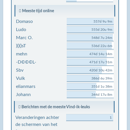
Meeste tijd online
Domaso
557d 9u 9m
Ludo
555d 20u 9m
Marc O.
548d 7u 24m
)()()sT
536d 22u 6m
mehn
474d 14u 14m
-D©©©L-
471d 17u 51m
Sbv
420d 10u 42m
Vulk
386d 6u 39m
elianmars
351d 1u 38m
Johann
344d 17u 8m
Berichten met de meeste Vind-ik-leuks
Veranderingen achter
1
de schermen van het