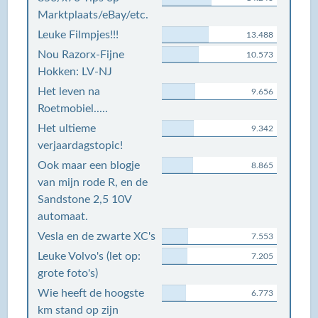
Marktplaats/eBay/etc.
Leuke Filmpjes!!!
13.488
Nou Razorx-Fijne
10.573
Hokken: LV-NJ
Het leven na
9.656
Roetmobiel.....
Het ultieme
9.342
verjaardagstopic!
Ook maar een blogje
8.865
van mijn rode R, en de
Sandstone 2,5 10V
automaat.
Vesla en de zwarte XC's
7.553
Leuke Volvo's (let op:
7.205
grote foto's)
Wie heeft de hoogste
6.773
km stand op zijn