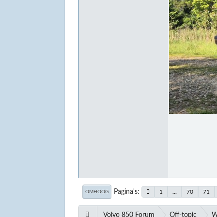
Pagina's
1
...
70
71
OMHOOG
Volvo 850 Forum
Off-topic
W