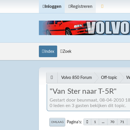
Inloggen
Registreren
Index
Zoek
Volvo 850 Forum
Off-topic
W
"Van Ster naar T-5R"
Gestart door beunmaat, 08-04-2010 18
0 leden en 3 gasten bekijken dit topic.
Pagina's
1
...
70
71
OMLAAG