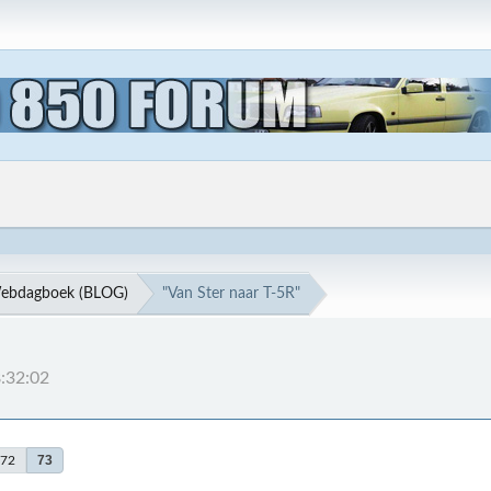
ebdagboek (BLOG)
"Van Ster naar T-5R"
:32:02
73
72