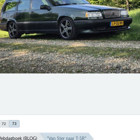
73
72
ebdagboek (BLOG)
"Van Ster naar T-5R"