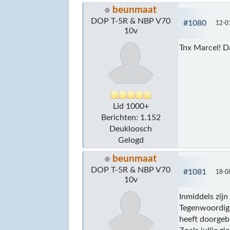
beunmaat
DOP T-5R & NBP V70
#1080
12-0
10v
Tnx Marcel! D
Lid 1000+
Berichten: 1.152
Deukloosch
Gelogd
beunmaat
DOP T-5R & NBP V70
#1081
18-0
10v
Inmiddels zijn
Tegenwoordig v
heeft doorgeb