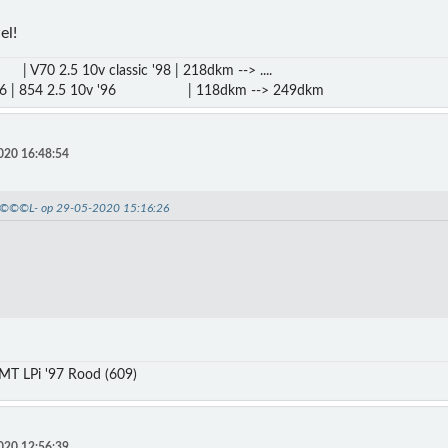
el!
 | V70 2.5 10v classic '98 | 218dkm --> ....
016 | 854 2.5 10v '96 | 118dkm --> 249dkm
020 16:48:54
-D©©©L- op 29-05-2020 15:16:26
MT LPi '97 Rood (609)
020 12:56:39