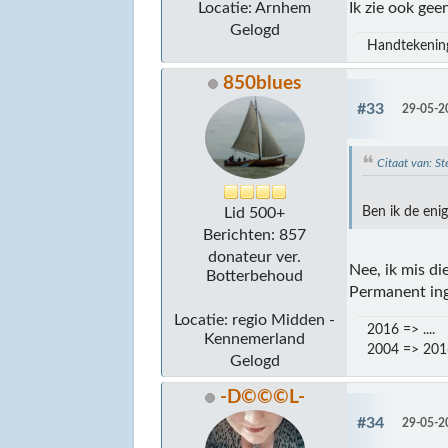
Locatie: Arnhem
Ik zie ook gee
Gelogd
Handtekening
850blues
#33
29-05-2
Citaat van: 
Ben ik de eni
Lid 500+
Berichten: 857
donateur ver.
Nee, ik mis di
Botterbehoud
Permanent inge
Locatie: regio Midden -
2016 => ....
Kennemerland
2004 => 2
Gelogd
-D©©©L-
#34
29-05-2