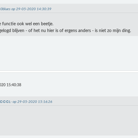
850blues op 29-05-2020 14:30:39
e functie ook wel een beetje.
logd blijven - of het nu hier is of ergens anders - is niet zo mijn ding.
020 15:40:38
-D©©©L- op 29-05-2020 15:16:26