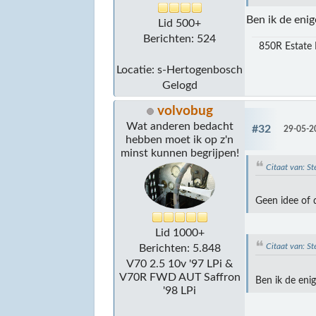
Ben ik de eni
Lid 500+
Berichten: 524
850R Estate 
Locatie: s-Hertogenbosch
Gelogd
volvobug
Wat anderen bedacht
#32
29-05-2
hebben moet ik op z'n
minst kunnen begrijpen!
Citaat van: 
Geen idee of d
Lid 1000+
Citaat van: 
Berichten: 5.848
V70 2.5 10v '97 LPi &
V70R FWD AUT Saffron
Ben ik de eni
'98 LPi