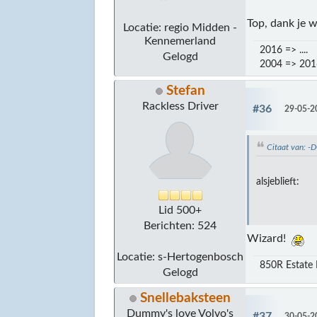
Top, dank je w
Locatie: regio Midden -
Kennemerland
2016 => ....
Gelogd
2004 => 2
Stefan
Rackless Driver
#36
29-05-2
Citaat van: 
alsjeblieft:
Lid 500+
Berichten: 524
Wizard!
Locatie: s-Hertogenbosch
850R Estate 
Gelogd
Snellebaksteen
Dummy's love Volvo's
#37
30-05-2