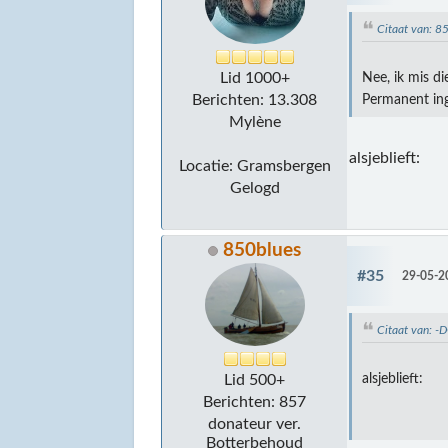
Citaat van: 
Lid 1000+
Nee, ik mis di
Berichten: 13.308
Permanent inge
Mylène
alsjeblieft:
Locatie: Gramsbergen
Gelogd
850blues
#35
29-05-2
Citaat van: 
alsjeblieft:
Lid 500+
Berichten: 857
donateur ver.
Botterbehoud