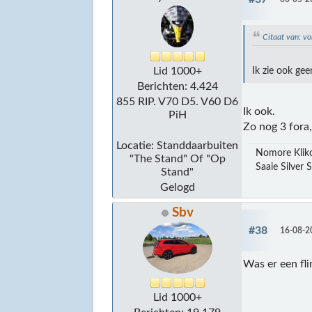
Citaat van: 
Lid 1000+
Ik zie ook gee
Berichten: 4.424
855 RIP. V70 D5. V60 D6
Ik ook.
PiH
Zo nog 3 fora
Locatie: Standdaarbuiten
Nomore Kliko
"The Stand" Of "Op
Saaie Silver 
Stand"
Gelogd
Sbv
#38
16-08-2
Was er een fli
Lid 1000+