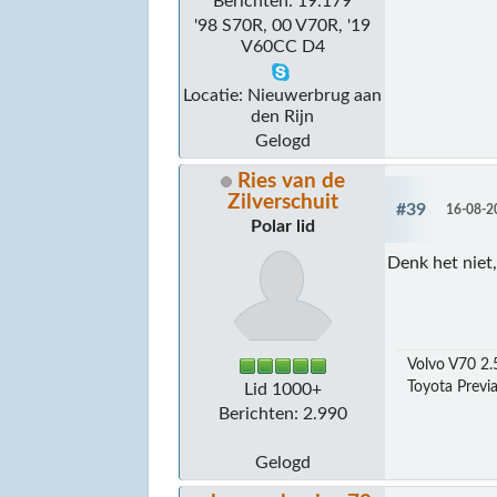
Berichten: 19.179
'98 S70R, 00 V70R, '19
V60CC D4
Locatie: Nieuwerbrug aan
den Rijn
Gelogd
Ries van de
Zilverschuit
#39
16-08-2
Polar lid
Denk het niet,
Volvo V70 2.5
Toyota Previa
Lid 1000+
Berichten: 2.990
Gelogd