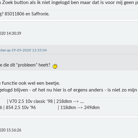
n Zoek button als ik niet ingelogd ben maar dat is voor mij geen 
? 85011806 en Saffronie.
020 14:30:39
Stefan op 29-05-2020 12:35:04
ge die dit "probleem" heeft?
e functie ook wel een beetje.
logd blijven - of het nu hier is of ergens anders - is niet zo mijn
 | V70 2.5 10v classic '98 | 218dkm --> ....
016 | 854 2.5 10v '96 | 118dkm --> 249dkm
020 15:16:26