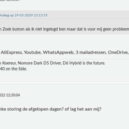
volvobug op 29-05-2020 13:13:55
n Zoek button als ik niet ingelogd ben maar dat is voor mij geen probleem 
, AliExpress, Youtube, WhatsAppweb, 3 mailadressen, OneDrive,
 Koereur, Nomore Dark D5 Driver, D6 Hybrid is the future.
S40 on the Side.
022 12:20:04
nke storing de afgelopen dagen? of lag het aan mij?