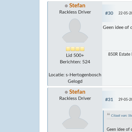
Stefan
Rackless Driver
#30
22-05-2
Geen idee of d
850R Estate 
Lid 500+
Berichten: 524
Locatie: s-Hertogenbosch
Gelogd
Stefan
Rackless Driver
#31
29-05-2
Citaat van: 
Geen idee of d