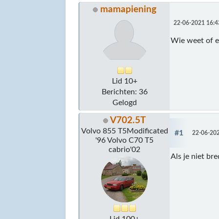
mamapiening
22-06-2021 16:4
Wie weet of e
Lid 10+
Berichten: 36
Gelogd
V702.5T
Volvo 855 T5Modificated
#1
22-06-202
'96 Volvo C70 T5
cabrio'02
Als je niet b
Lid 100+