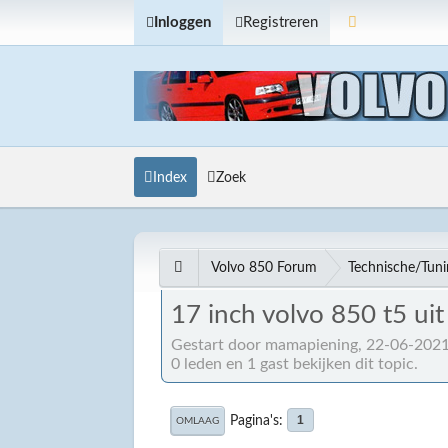
Inloggen
Registreren
Index
Zoek
Volvo 850 Forum
Technische/Tun
17 inch volvo 850 t5 ui
Gestart door mamapiening, 22-06-2021
0 leden en 1 gast bekijken dit topic.
Pagina's
1
OMLAAG