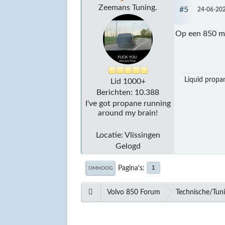
Zeemans Tuning.
#5
24-06-202
Op een 850 mo
Liquid propan
Lid 1000+
Berichten: 10.388
I've got propane running
around my brain!
Locatie: Vlissingen
Gelogd
Pagina's
1
OMHOOG
Volvo 850 Forum
Technische/Tun