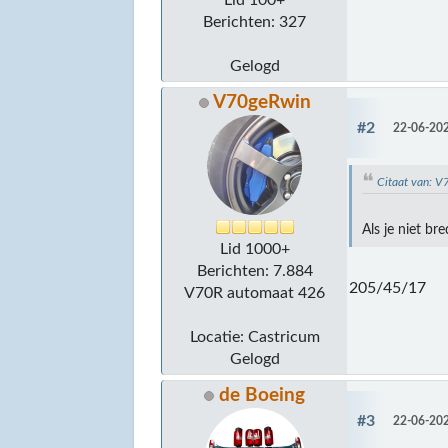
Berichten: 327
Gelogd
V70geRwin
#2
22-06-202
Citaat van: 
Als je niet b
Lid 1000+
Berichten: 7.884
205/45/17
V70R automaat 426
Locatie: Castricum
Gelogd
de Boeing
#3
22-06-202