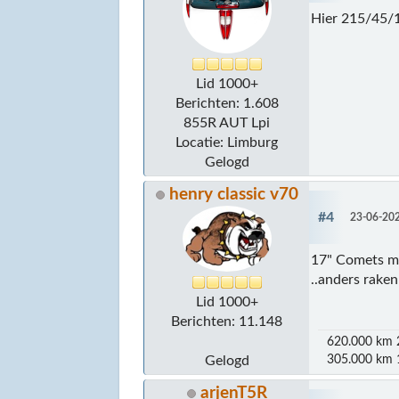
Hier 215/45/1
Lid 1000+
Berichten: 1.608
855R AUT Lpi
Locatie: Limburg
Gelogd
henry classic v70
#4
23-06-202
17" Comets me
..anders rake
Lid 1000+
Berichten: 11.148
620.000 km 2
305.000 km 1
Gelogd
arjenT5R