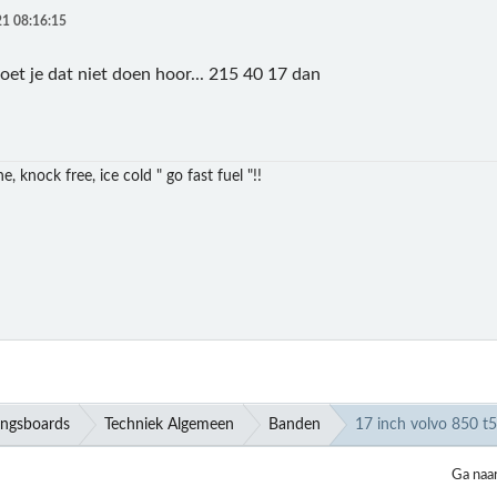
1 08:16:15
et je dat niet doen hoor... 215 40 17 dan
e, knock free, ice cold " go fast fuel "!!
ingsboards
Techniek Algemeen
Banden
17 inch volvo 850 t5
Ga naa