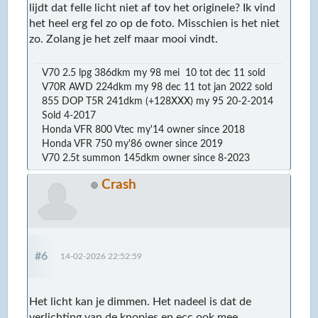
lijdt dat felle licht niet af tov het originele? Ik vind
het heel erg fel zo op de foto. Misschien is het niet
zo. Zolang je het zelf maar mooi vindt.
V70 2.5 lpg 386dkm my 98 mei 10 tot dec 11 sold
V70R AWD 224dkm my 98 dec 11 tot jan 2022 sold
855 DOP T5R 241dkm (+128XXX) my 95 20-2-2014
Sold 4-2017
Honda VFR 800 Vtec my'14 owner since 2018
Honda VFR 750 my'86 owner since 2019
V70 2.5t summon 145dkm owner since 8-2023
Crash
#6
14-02-2026 22:52:59
Het licht kan je dimmen. Het nadeel is dat de
verlichting van de knopjes en ecc ook mee