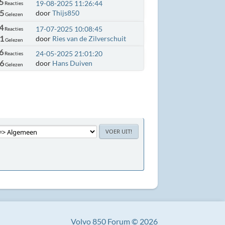
5
19-08-2025 11:26:44
Reacties
25
door
Thijs850
Gelezen
4
17-07-2025 10:08:45
Reacties
41
door
Ries van de Zilverschuit
Gelezen
6
24-05-2025 21:01:20
Reacties
66
door
Hans Duiven
Gelezen
Volvo 850 Forum © 2026