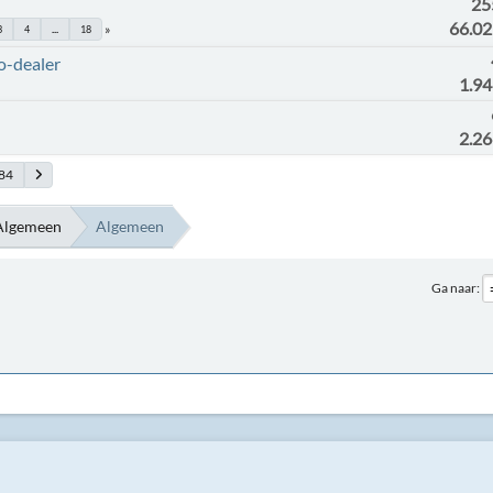
25
66.0
3
4
...
18
o-dealer
1.9
2.2
84
Algemeen
Algemeen
Ga naar