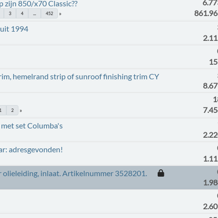
6.77
 zijn 850/x70 Classic??
861.9
3
4
...
452
 uit 1994
2.1
15
im, hemelrand strip of sunroof finishing trim CY
8.6
1
7.4
1
2
 met set Columba's
2.2
ar: adresgevonden!
1.1
r olieleiding, inlaat. Artikelnummer 3528201.
1.9
2.6