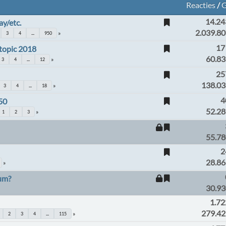
Reacties
/
G
14.24
y/etc.
2.039.8
3
4
...
950
17
 topic 2018
60.83
3
4
...
12
25
138.03
3
4
...
18
4
850
52.28
1
2
3
55.78
2
28.86
rum?
30.93
1.72
!
279.4
2
3
4
...
115