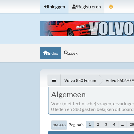
Inloggen
Registreren
Index
Zoek
Volvo 850 Forum
Volvo 850/70 
Algemeen
Voor (niet technische) vragen, ervaringen
0 leden en 380 gasten bekijken dit board
Pagina's
2
3
4
...
2
1
OMLAAG