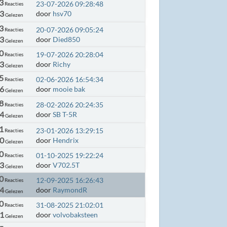
3
23-07-2026 09:28:48
Reacties
63
door
hsv70
Gelezen
3
20-07-2026 09:05:24
Reacties
13
door
Died850
Gelezen
0
19-07-2026 20:28:04
Reacties
3
door
Richy
Gelezen
5
02-06-2026 16:54:34
Reacties
76
door
mooie bak
Gelezen
8
28-02-2026 20:24:35
Reacties
54
door
SB T-5R
Gelezen
1
23-01-2026 13:29:15
Reacties
20
door
Hendrix
Gelezen
0
01-10-2025 19:22:24
Reacties
13
door
V702.5T
Gelezen
0
12-09-2025 16:26:43
Reacties
84
door
RaymondR
Gelezen
0
31-08-2025 21:02:01
Reacties
01
door
volvobaksteen
Gelezen