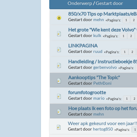
Onderwerp
/
Gestart door
850/x70 Tips op Marktplaats/eBa
Gestart door
mehn
Pagina's
1
2
Het grote "Wie kent deze Volvo"
Gestart door
kulk
Pagina's
1
2
LINKPAGINA
Gestart door
ruud
Pagina's
1
2
Handleiding / Instructieboekje 
Gestart door
gerbenvolvo
Pagina's
Aankooptips "The Topic"
Gestart door
Peth©oni
forumfotogrootte
Gestart door
mario
Pagina's
1
2
Hoe plaats ik een foto op het fo
Gestart door
mehn
Weer apk gekeurd voor een jaar!
Gestart door
hertog850
Pagina's
1