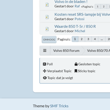
Volvo in de bladen !
Gestart door
Raf
Pagina's
1
2
Kosten reset SRS-lampje bij Volv
Gestart door
Potosi
Waarde 850 T-5r / 850 R
Gestart door
Michel
Pagina's
2
3
4
...
2
1
OMHOOG
Volvo 850 Forum
Volvo 850/70 
Poll
Gesloten topic
Verplaatst Topic
Sticky topic
Topic dat je volgt
Theme by
SMF Tricks