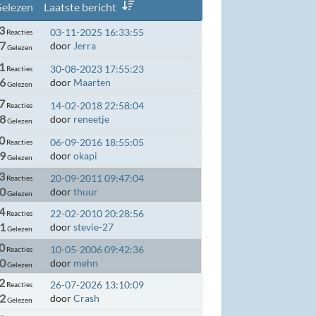
elezen
Laatste bericht
3
03-11-2025 16:33:55
Reacties
07
door
Jerra
Gelezen
1
30-08-2023 17:55:23
Reacties
6
door
Maarten
Gelezen
7
14-02-2018 22:58:04
Reacties
8
door
reneetje
Gelezen
0
06-09-2016 18:55:05
Reacties
9
door
okapi
Gelezen
3
20-09-2011 09:47:04
Reacties
0
door
thuur
Gelezen
4
22-02-2010 20:28:56
Reacties
1
door
stevie-27
Gelezen
0
10-05-2006 09:42:36
Reacties
0
door
mehn
Gelezen
2
26-07-2026 13:10:09
Reacties
22
door
Crash
Gelezen