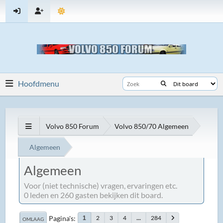
Hoofdmenu
Volvo 850 Forum
Volvo 850/70 Algemeen
Algemeen
Algemeen
Voor (niet technische) vragen, ervaringen etc.
0 leden en 260 gasten bekijken dit board.
Pagina's
2
3
4
...
284
1
OMLAAG