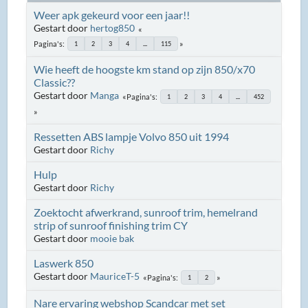
Weer apk gekeurd voor een jaar!!
Gestart door
hertog850
Pagina's
1
2
3
4
...
115
Wie heeft de hoogste km stand op zijn 850/x70
Classic??
Gestart door
Manga
Pagina's
1
2
3
4
...
452
Ressetten ABS lampje Volvo 850 uit 1994
Gestart door
Richy
Hulp
Gestart door
Richy
Zoektocht afwerkrand, sunroof trim, hemelrand
strip of sunroof finishing trim CY
Gestart door
mooie bak
Laswerk 850
Gestart door
MauriceT-5
Pagina's
1
2
Nare ervaring webshop Scandcar met set