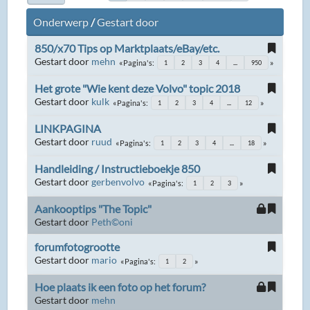
Onderwerp
/
Gestart door
850/x70 Tips op Marktplaats/eBay/etc.
Gestart door
mehn
Pagina's
1
2
3
4
...
950
Het grote "Wie kent deze Volvo" topic 2018
Gestart door
kulk
Pagina's
1
2
3
4
...
12
LINKPAGINA
Gestart door
ruud
Pagina's
1
2
3
4
...
18
Handleiding / Instructieboekje 850
Gestart door
gerbenvolvo
Pagina's
1
2
3
Aankooptips "The Topic"
Gestart door
Peth©oni
forumfotogrootte
Gestart door
mario
Pagina's
1
2
Hoe plaats ik een foto op het forum?
Gestart door
mehn