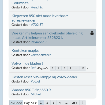
Columba's
Gestart door
Hendrix
Klepveren 850 niet maar leverbaar:
adresgevonden!
Gestart door
V702.5T
Wie kan mij helpen aan oliekoeler olieleiding,
inlaat. Artikelnummer 3528201.
Gestart door
RaymondR
Kenteken mapjes
Gestart door
volvobaksteen
Volvo in de bladen !
Gestart door
Raf
Pagina's
1
2
3
4
...
18
Kosten reset SRS-lampje bij Volvo-dealer
Gestart door
Potosi
Waarde 850 T-5r / 850 R
Gestart door
Michel
Pagina's
2
3
4
...
284
1
OMHOOG