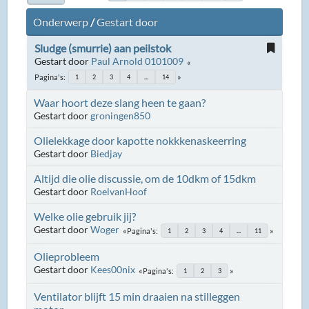
Onderwerp
/
Gestart door
Sludge (smurrie) aan peilstok
Gestart door
Paul Arnold 0101009
Pagina's
1
2
3
4
...
14
Waar hoort deze slang heen te gaan?
Gestart door
groningen850
Olielekkage door kapotte nokkkenaskeerring
Gestart door
Biedjay
Altijd die olie discussie, om de 10dkm of 15dkm
Gestart door
RoelvanHoof
Welke olie gebruik jij?
Gestart door
Woger
Pagina's
1
2
3
4
...
11
Olieprobleem
Gestart door
Kees00nix
Pagina's
1
2
3
Ventilator blijft 15 min draaien na stilleggen