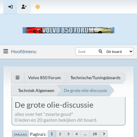
Hoofdmenu
Volvo 850 Forum
Technische/Tuningsboards
Techniek Algemeen
De grote olie-discussie
De grote olie-discussie
alles over het "zwarte goud"
0 leden en 20 gasten bekijken dit board.
Pagina's
2
3
4
...
28
1
OMLAAG