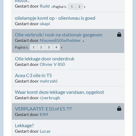
motor..
Gestart door
Rudd
Pagina's
1
2
olielampje komt op - olieniveau is goed
Gestart door
okapi
Olie verbruik/ rook na stationair gasgeven
Gestart door
Nieuwe850liefhebber
Pagina's
1
2
3
4
Olie lekkage door onderdruk
Gestart door
Olivier V 850
Acea C3 olie in T5
Gestart door
mehrzahl
Waar komt deze lekkage vandaan, opgelost
Gestart door
rjverbrugh
VERPLAATST: E10 of E5 ???
Gestart door
KIM
Lekkage?
Gestart door
Lucas