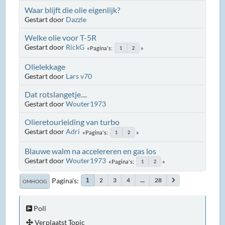
Waar blijft die olie eigenlijk?
Gestart door
Dazzle
Welke olie voor T-5R
Gestart door
RickG
Pagina's
1
2
Olielekkage
Gestart door
Lars v70
Dat rotslangetje....
Gestart door
Wouter1973
Olieretourleiding van turbo
Gestart door
Adri
Pagina's
1
2
Blauwe walm na accelereren en gas los
Gestart door
Wouter1973
Pagina's
1
2
Pagina's
2
3
4
...
28
1
OMHOOG
Poll
Verplaatst Topic