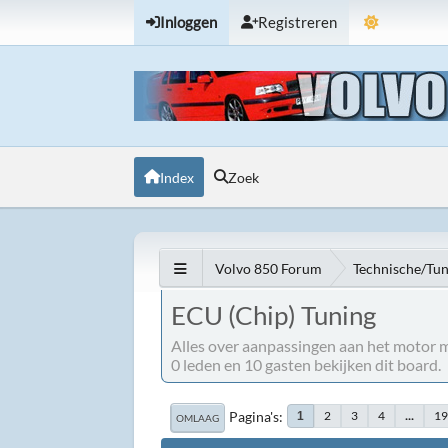
Inloggen
Registreren
Index
Zoek
Volvo 850 Forum
Technische/Tu
ECU (Chip) Tuning
Alles over aanpassingen aan het motor m
0 leden en 10 gasten bekijken dit board.
Pagina's
2
3
4
...
1
1
OMLAAG