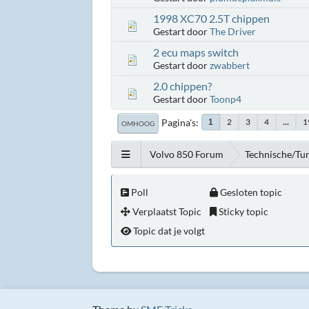
1998 XC70 2.5T chippen
Gestart door
The Driver
2 ecu maps switch
Gestart door
zwabbert
2.0 chippen?
Gestart door
Toonp4
Pagina's
2
3
4
...
1
1
OMHOOG
Volvo 850 Forum
Technische/Tu
Poll
Gesloten topic
Verplaatst Topic
Sticky topic
Topic dat je volgt