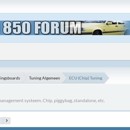
ningsboards
Tuning Algemeen
ECU (Chip) Tuning
anagement systeem. Chip, piggybag, standalone, etc.
9