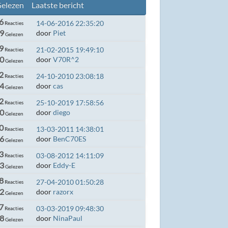
elezen
Laatste bericht
6
14-06-2016 22:35:20
Reacties
9
door
Piet
Gelezen
9
21-02-2015 19:49:10
Reacties
0
door
V70R^2
Gelezen
2
24-10-2010 23:08:18
Reacties
4
door
cas
Gelezen
2
25-10-2019 17:58:56
Reacties
0
door
diego
Gelezen
0
13-03-2011 14:38:01
Reacties
6
door
BenC70ES
Gelezen
3
03-08-2012 14:11:09
Reacties
3
door
Eddy-E
Gelezen
8
27-04-2010 01:50:28
Reacties
2
door
razorx
Gelezen
7
03-03-2019 09:48:30
Reacties
8
door
NinaPaul
Gelezen