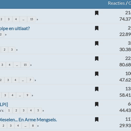
Reacties
/
G
21
74.37
2
3
4
...
15
2
ipe en uitlaat?
22.89
2
3
30.38
2
3
22
80.68
3
4
...
15
10
47.62
2
3
4
...
7
13
58.41
3
4
...
9
6
LPI]
44.43
a's
1
2
3
4
5
11
Dieselen... En Arme Mengsels.
29.93
2
3
4
...
8