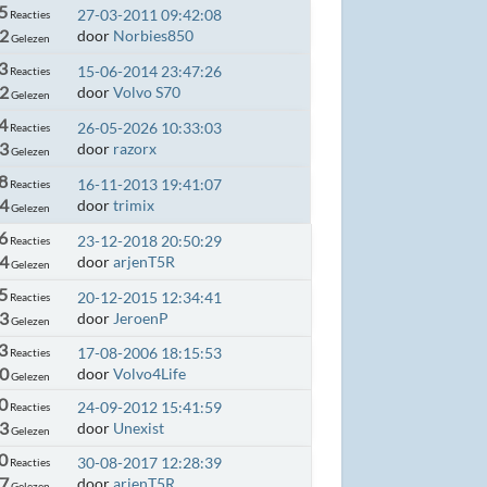
5
27-03-2011 09:42:08
Reacties
2
door
Norbies850
Gelezen
3
15-06-2014 23:47:26
Reacties
2
door
Volvo S70
Gelezen
4
26-05-2026 10:33:03
Reacties
3
door
razorx
Gelezen
8
16-11-2013 19:41:07
Reacties
4
door
trimix
Gelezen
6
23-12-2018 20:50:29
Reacties
44
door
arjenT5R
Gelezen
5
20-12-2015 12:34:41
Reacties
63
door
JeroenP
Gelezen
3
17-08-2006 18:15:53
Reacties
50
door
Volvo4Life
Gelezen
0
24-09-2012 15:41:59
Reacties
53
door
Unexist
Gelezen
0
30-08-2017 12:28:39
Reacties
47
door
arjenT5R
Gelezen