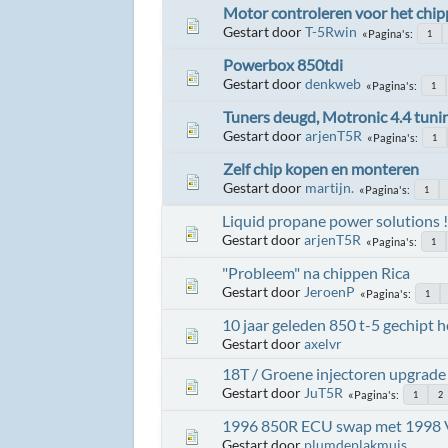
Motor controleren voor het chip
Gestart door
T-5Rwin
Pagina's
1
Powerbox 850tdi
Gestart door
denkweb
Pagina's
1
Tuners deugd, Motronic 4.4 tunin
Gestart door
arjenT5R
Pagina's
1
Zelf chip kopen en monteren
Gestart door
martijn.
Pagina's
1
Liquid propane power solutions !
Gestart door
arjenT5R
Pagina's
1
"Probleem" na chippen Rica
Gestart door
JeroenP
Pagina's
1
10 jaar geleden 850 t-5 gechipt 
Gestart door
axelvr
18T / Groene injectoren upgrade
Gestart door
JuT5R
Pagina's
1
2
1996 850R ECU swap met 1998
Gestart door
plumdeplakmuis