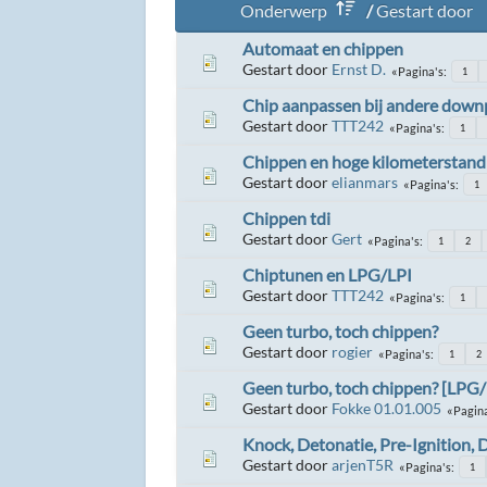
Onderwerp
/
Gestart door
Automaat en chippen
Gestart door
Ernst D.
Pagina's
1
Chip aanpassen bij andere downp
Gestart door
TTT242
Pagina's
1
Chippen en hoge kilometerstand
Gestart door
elianmars
Pagina's
1
Chippen tdi
Gestart door
Gert
Pagina's
1
2
Chiptunen en LPG/LPI
Gestart door
TTT242
Pagina's
1
Geen turbo, toch chippen?
Gestart door
rogier
Pagina's
1
2
Geen turbo, toch chippen? [LPG/
Gestart door
Fokke 01.01.005
Pagin
Knock, Detonatie, Pre-Ignition, 
Gestart door
arjenT5R
Pagina's
1