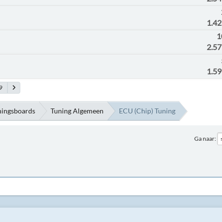
1.4
1
2.5
1.5
9
ningsboards
Tuning Algemeen
ECU (Chip) Tuning
Ga naar