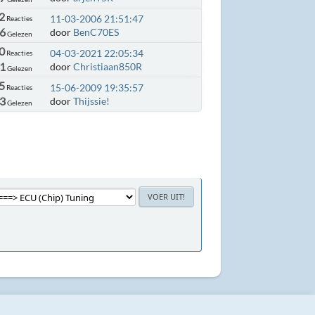
2
11-03-2006 21:51:47
Reacties
26
door
BenC70ES
Gelezen
0
04-03-2021 22:05:34
Reacties
71
door
Christiaan850R
Gelezen
5
15-06-2009 19:35:57
Reacties
93
door
Thijssie!
Gelezen