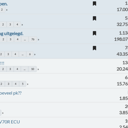
1
pen.
17.00
2
5
32.75
2
3
4
1.13
g uitgelegd.
198.07
2
3
4
...
76
7
43.35
2
3
4
...
6
13
!!!
20.2
2
3
4
...
10
6
15.7
2
3
4
5
hoeveel pk??
1.8
2
3.8
1
 V70R ECU
2.5