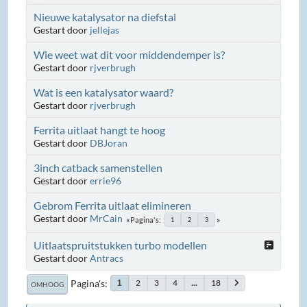
Nieuwe katalysator na diefstal
Gestart door
jellejas
Wie weet wat dit voor middendemper is?
Gestart door
rjverbrugh
Wat is een katalysator waard?
Gestart door
rjverbrugh
Ferrita uitlaat hangt te hoog
Gestart door
DBJoran
3inch catback samenstellen
Gestart door
errie96
Gebrom Ferrita uitlaat elimineren
Gestart door
MrCain
Pagina's
1
2
3
Uitlaatspruitstukken turbo modellen
Gestart door
Antracs
Pagina's
2
3
4
...
18
1
OMHOOG