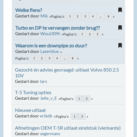
Welke flens?
Gestart door
Mik
Pagina's
1
2
3
4
...
8
Turbo en DP te vervangen zonder brug??
Gestart door
Wout309t
Pagina's
1
2
3
Waarom is een downpipe zo duur?
Gestart door
Laserblue
Pagina's
1
2
3
4
...
8
Gezocht én advies gevraagd: uitlaat Volvo 850 2.5
10V
Gestart door
lars
T-5 Tuning opties
Gestart door
Jelle_v_E
Pagina's
1
2
Nieuwe uitlaat
Gestart door
erikdb
Pagina's
1
2
Afmetingen OEM T-5R uitlaat eindstuk (vierkante)
Gestart door
segermans