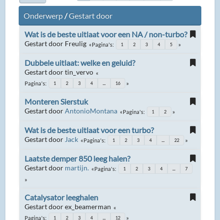
Onderwerp
/
Gestart door
Wat is de beste uitlaat voor een NA / non-turbo?
Gestart door Freulig
Pagina's
1
2
3
4
5
Dubbele uitlaat: welke en geluid?
Gestart door tin_vervo
Pagina's
1
2
3
4
...
16
Monteren Sierstuk
Gestart door
AntonioMontana
Pagina's
1
2
Wat is de beste uitlaat voor een turbo?
Gestart door
Jack
Pagina's
1
2
3
4
...
22
Laatste demper 850 leeg halen?
Gestart door
martijn.
Pagina's
1
2
3
4
...
7
Catalysator leeghalen
Gestart door ex_beamerman
Pagina's
1
2
3
4
...
12