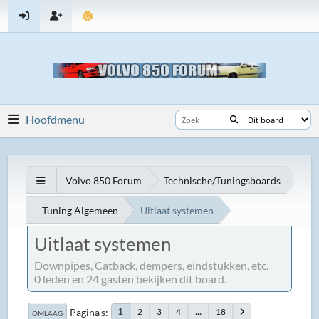
Hoofdmenu
Volvo 850 Forum
Technische/Tuningsboards
Tuning Algemeen
Uitlaat systemen
Uitlaat systemen
Downpipes, Catback, dempers, eindstukken, etc.
0 leden en 24 gasten bekijken dit board.
Pagina's
2
3
4
...
18
1
OMLAAG