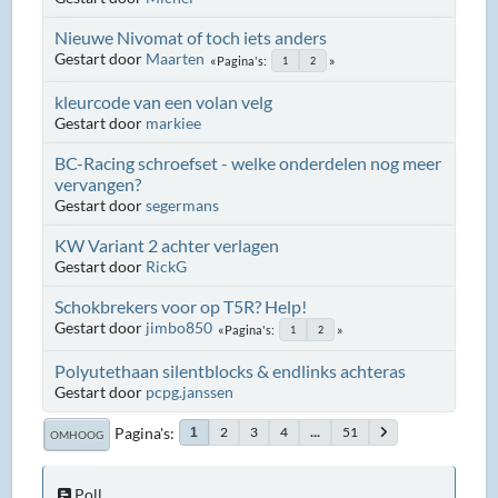
Nieuwe Nivomat of toch iets anders
Gestart door
Maarten
Pagina's
1
2
kleurcode van een volan velg
Gestart door
markiee
BC-Racing schroefset - welke onderdelen nog meer
vervangen?
Gestart door
segermans
KW Variant 2 achter verlagen
Gestart door
RickG
Schokbrekers voor op T5R? Help!
Gestart door
jimbo850
Pagina's
1
2
Polyutethaan silentblocks & endlinks achteras
Gestart door
pcpg.janssen
Pagina's
2
3
4
...
51
1
OMHOOG
Poll