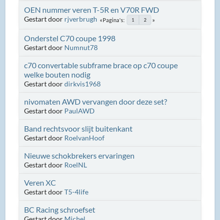
OEN nummer veren T-5R en V70R FWD
Gestart door
rjverbrugh
Pagina's
1
2
Onderstel C70 coupe 1998
Gestart door
Numnut78
c70 convertable subframe brace op c70 coupe
welke bouten nodig
Gestart door
dirkvis1968
nivomaten AWD vervangen door deze set?
Gestart door
PaulAWD
Band rechtsvoor slijt buitenkant
Gestart door
RoelvanHoof
Nieuwe schokbrekers ervaringen
Gestart door
RoelNL
Veren XC
Gestart door
T5-4life
BC Racing schroefset
Gestart door
Michel