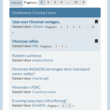
Pagina's
2
3
4
...
51
1
OMLAAG
Onderwerp
/
Gestart door
Idee voor Nivomat verlagen..
Gestart door
Johann
Pagina's
1
2
3
4
...
16
Monroes reflex
Gestart door
Mik
Pagina's
1
2
Rubbers achteras
Gestart door
emperorbone
Nivomats 8626030 vervangen door standaard
veren: welke?
Gestart door
rjverbrugh
Nivomats v70XC
Gestart door
Countrycrosser
Ervaring sway bars Ultra Racing?
Gestart door
Died850
Pagina's
1
2