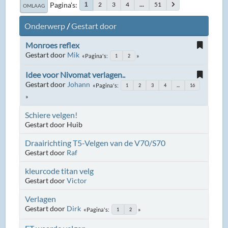
Pagina's
2
3
4
...
51
1
OMLAAG
Onderwerp
/
Gestart door
Monroes reflex
Gestart door
Mik
Pagina's
1
2
Idee voor Nivomat verlagen..
Gestart door
Johann
Pagina's
1
2
3
4
...
16
Schiere velgen!
Gestart door Huib
Draairichting T5-Velgen van de V70/S70
Gestart door
Raf
kleurcode titan velg
Gestart door
Victor
Verlagen
Gestart door
Dirk
Pagina's
1
2