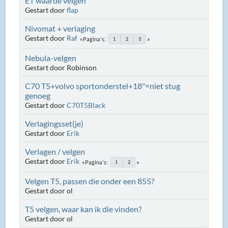
ET waarde velgen
Gestart door
flap
Nivomat + verlaging
Gestart door
Raf
Pagina's
1
2
3
Nebula-velgen
Gestart door Robinson
C70 T5+volvo sportonderstel+18"=niet stug
genoeg
Gestart door
C70T5Black
Verlagingsset(je)
Gestart door
Erik
Verlagen / velgen
Gestart door
Erik
Pagina's
1
2
Velgen T5, passen die onder een 855?
Gestart door ol
T5 velgen, waar kan ik die vinden?
Gestart door ol