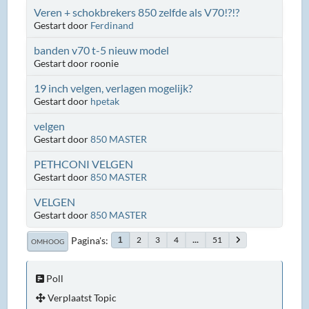
Veren + schokbrekers 850 zelfde als V70!?!?
Gestart door
Ferdinand
banden v70 t-5 nieuw model
Gestart door roonie
19 inch velgen, verlagen mogelijk?
Gestart door
hpetak
velgen
Gestart door
850 MASTER
PETHCONI VELGEN
Gestart door
850 MASTER
VELGEN
Gestart door
850 MASTER
Pagina's
2
3
4
...
51
1
OMHOOG
Poll
Verplaatst Topic