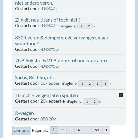
niet andere veren.
Gestart door
-D©©©L-
Zijn dit nou titans of toch niet ?
Gestart door
-D©©©L-
Pagina's
1
2
850R veren & dempers. evt. vervangen, maar
waardoor ?
Gestart door
-D©©©L-
78% Stikstof & 21% Zuurstof onder de auto.
Gestart door
-D©©©L-
Sachs, Bilstein, of...
Gestart door
10klepper
Pagina's
1
2
3
4
18 inch R velgen laten spuiten
Gestart door 20kleppertje
Pagina's
1
2
R-velgen
Gestart door
850 20v
Pagina's
2
3
4
...
51
1
OMHOOG