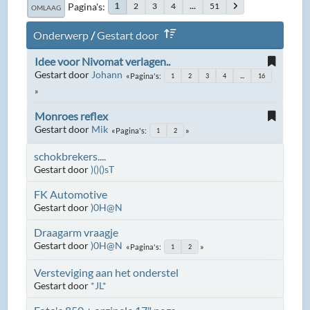
Pagina's
2
3
4
...
51
1
OMLAAG
Onderwerp
/
Gestart door
Idee voor Nivomat verlagen..
Gestart door
Johann
Pagina's
1
2
3
4
...
16
Monroes reflex
Gestart door
Mik
Pagina's
1
2
schokbrekers....
Gestart door
)()()sT
FK Automotive
Gestart door
)0H@N
Draagarm vraagje
Gestart door
)0H@N
Pagina's
1
2
Versteviging aan het onderstel
Gestart door
*JL*