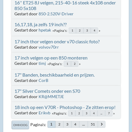
16'' ET25 8J velgen, 215-40-16 steek 4x108 onder
850 5x108
Gestart door
850-2.520V-Driver
16,17,18, ja zelfs 19 inch??
Gestart door
hpetak
Pagina's
1
2
3
4
17 inch thor velgen onder v70 classic foto?
Gestart door
volvov70rr
17 inch velgen op een 850 monteren
Gestart door
timj
Pagina's
1
2
17" Banden, beschikbaarheid en prijzen.
Gestart door
CorB
17" Silver Comets onder een S70
Gestart door
KR@MMETJE
18 inch op een V70R - Photoshop - Ze zitten erop!
Gestart door
Erikvb
Pagina's
1
2
3
4
...
7
Pagina's
2
3
4
...
51
1
OMHOOG