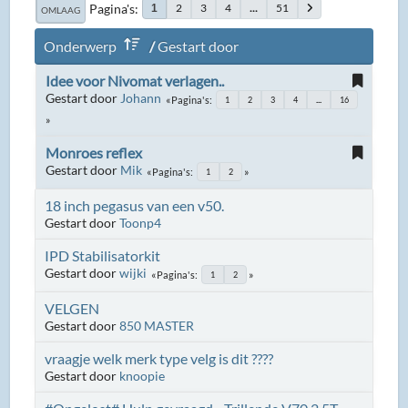
Pagina's
2
3
4
...
51
1
OMLAAG
Onderwerp
/
Gestart door
Idee voor Nivomat verlagen..
Gestart door
Johann
Pagina's
1
2
3
4
...
16
Monroes reflex
Gestart door
Mik
Pagina's
1
2
18 inch pegasus van een v50.
Gestart door
Toonp4
IPD Stabilisatorkit
Gestart door
wijki
Pagina's
1
2
VELGEN
Gestart door
850 MASTER
vraagje welk merk type velg is dit ????
Gestart door
knoopie