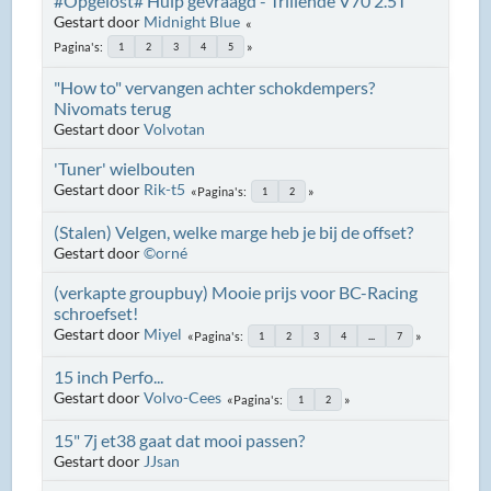
#Opgelost# Hulp gevraagd - Trillende V70 2.5T
Gestart door
Midnight Blue
Pagina's
1
2
3
4
5
"How to" vervangen achter schokdempers?
Nivomats terug
Gestart door
Volvotan
'Tuner' wielbouten
Gestart door
Rik-t5
Pagina's
1
2
(Stalen) Velgen, welke marge heb je bij de offset?
Gestart door
©orné
(verkapte groupbuy) Mooie prijs voor BC-Racing
schroefset!
Gestart door
Miyel
Pagina's
1
2
3
4
...
7
15 inch Perfo...
Gestart door
Volvo-Cees
Pagina's
1
2
15" 7j et38 gaat dat mooi passen?
Gestart door
JJsan