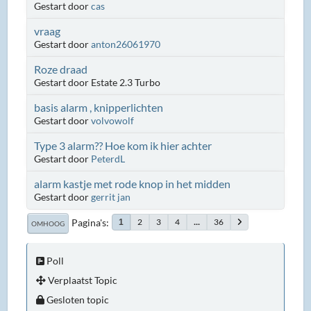
Gestart door
cas
vraag
Gestart door
anton26061970
Roze draad
Gestart door Estate 2.3 Turbo
basis alarm , knipperlichten
Gestart door
volvowolf
Type 3 alarm?? Hoe kom ik hier achter
Gestart door
PeterdL
alarm kastje met rode knop in het midden
Gestart door
gerrit jan
Pagina's
2
3
4
...
36
1
OMHOOG
Poll
Verplaatst Topic
Gesloten topic