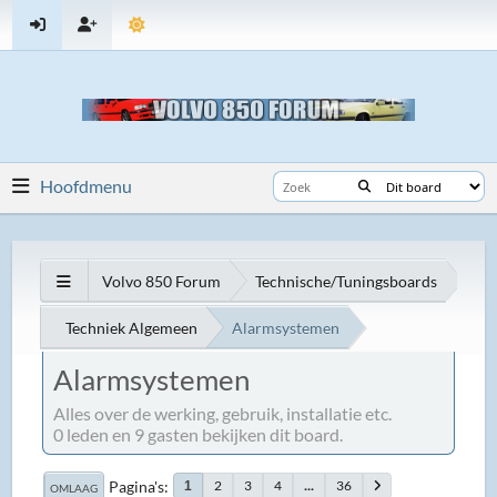
Hoofdmenu
Volvo 850 Forum
Technische/Tuningsboards
Techniek Algemeen
Alarmsystemen
Alarmsystemen
Alles over de werking, gebruik, installatie etc.
0 leden en 9 gasten bekijken dit board.
Pagina's
2
3
4
...
36
1
OMLAAG