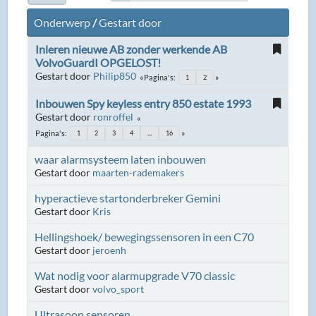
Onderwerp
/
Gestart door
Inleren nieuwe AB zonder werkende AB
VolvoGuardI OPGELOST!
Gestart door
Philip850
Pagina's
1
2
Inbouwen Spy keyless entry 850 estate 1993
Gestart door
ronroffel
Pagina's
1
2
3
4
...
16
waar alarmsysteem laten inbouwen
Gestart door
maarten-rademakers
hyperactieve startonderbreker Gemini
Gestart door
Kris
Hellingshoek/ bewegingssensoren in een C70
Gestart door
jeroenh
Wat nodig voor alarmupgrade V70 classic
Gestart door
volvo_sport
Ultrasoon sensoren