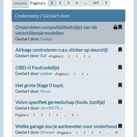
Pagina's
2
3
4
...
167
1
OMLAAG
Onderwerp
/
Gestart door
Onderdelen compatibiliteitslijst van de
verschillende modellen
Gestart door
haasje
Airbags controleren n.a.v. sticker op deurstijl
Gestart door
Raf
Pagina's
1
2
3
OBD-II Foutcodelijst
Gestart door
joebar
Pagina's
1
2
Het grote Stage 0 topic
Gestart door
thuur
Volvo specifiek gereedschap (tools, tooltje)
Gestart door
JorritV70
Pagina's
1
2
3
4
...
6
Welke garage zou je aanbevelen voor onderhoud
Gestart door
llinssen
Pagina's
1
2
3
4
...
19