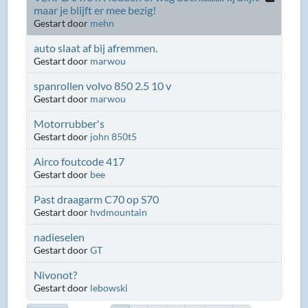
maar je blijft er mee bezig!
Gestart door
mehn
auto slaat af bij afremmen.
Gestart door
marwou
spanrollen volvo 850 2.5 10 v
Gestart door
marwou
Motorrubber's
Gestart door
john 850t5
Airco foutcode 417
Gestart door
bee
Past draagarm C70 op S70
Gestart door
hvdmountain
nadieselen
Gestart door
GT
Nivonot?
Gestart door
lebowski