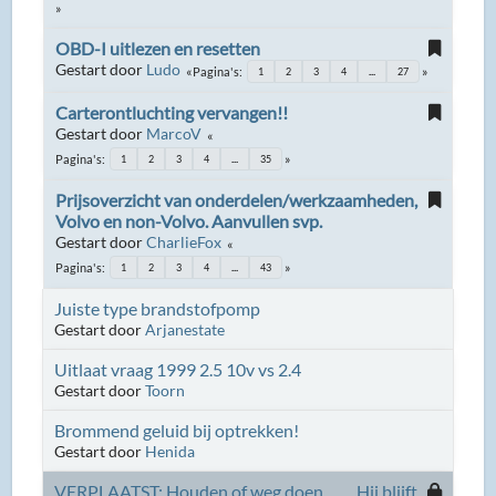
OBD-I uitlezen en resetten
Gestart door
Ludo
Pagina's
1
2
3
4
...
27
Carterontluchting vervangen!!
Gestart door
MarcoV
Pagina's
1
2
3
4
...
35
Prijsoverzicht van onderdelen/werkzaamheden,
Volvo en non-Volvo. Aanvullen svp.
Gestart door
CharlieFox
Pagina's
1
2
3
4
...
43
Juiste type brandstofpomp
Gestart door
Arjanestate
Uitlaat vraag 1999 2.5 10v vs 2.4
Gestart door
Toorn
Brommend geluid bij optrekken!
Gestart door
Henida
VERPLAATST: Houden of weg doen..........Hij blijft